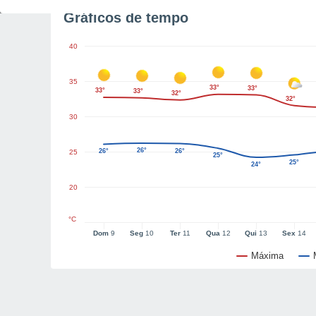
Gráficos de tempo
40
35
33°
33°
33°
33°
32°
32°
30
26°
26°
26°
25
25°
25°
24°
20
°C
Dom
9
Seg
10
Ter
11
Qua
12
Qui
13
Sex
14
Máxima