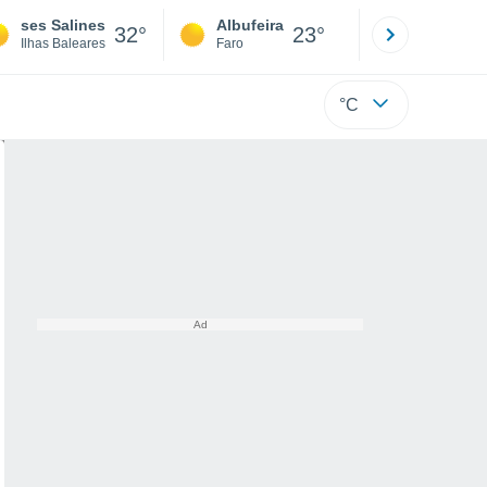
ses Salines
Albufeira
Lisboa
32°
23°
Ilhas Baleares
Faro
Lisboa
°C