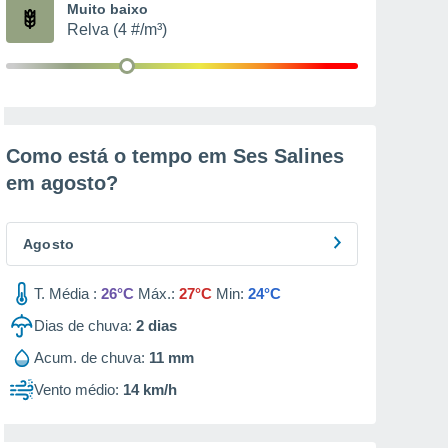
Muito baixo
Relva (4 #/m³)
Como está o tempo em Ses Salines
em
agosto
?
Agosto
T. Média :
26°C
Máx.:
27°C
Min:
24°C
Dias de chuva:
2
dias
Acum. de chuva:
11 mm
Vento médio:
14 km/h