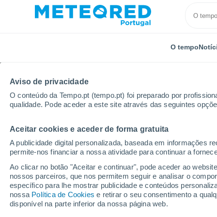
O tempo
Notíc
Aviso de privacidade
O conteúdo da Tempo.pt (tempo.pt) foi preparado por profissiona
qualidade. Pode aceder a este site através das seguintes opçõe
Aceitar cookies e aceder de forma gratuita
Início
Espanha
Ilhas Baleares
Ses Salines
A publicidade digital personalizada, baseada em informações r
permite-nos financiar a nossa atividade para continuar a fornec
Tempo em Ses Salines
Ao clicar no botão "Aceitar e continuar", pode aceder ao websit
nossos parceiros, que nos permitem seguir e analisar o compo
14:48
Domingo
específico para lhe mostrar publicidade e conteúdos persona
nossa
Política de Cookies
e retirar o seu consentimento a qua
disponível na parte inferior da nossa página web.
Limpo