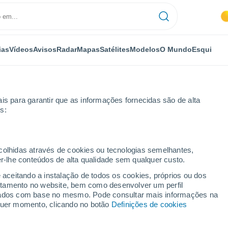
ias
Vídeos
Avisos
Radar
Mapas
Satélites
Modelos
O Mundo
Esqui
is para garantir que as informações fornecidas são de alta
s:
ecolhidas através de cookies ou tecnologias semelhantes,
er-lhe conteúdos de alta qualidade sem qualquer custo.
e aceitando a instalação de todos os cookies, próprios ou dos
rtamento no website, bem como desenvolver um perfil
...
lizados com base no mesmo. Pode consultar mais informações na
lquer momento, clicando no botão
Definições de cookies
Por horas
Calor húmido sufocante nas
próximas horas