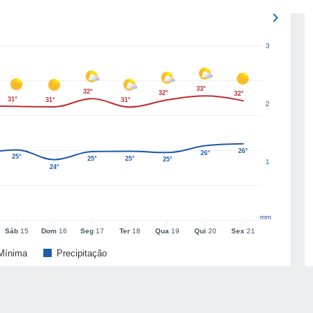
3
33°
32°
32°
32°
31°
31°
31°
2
26°
26°
25°
25°
25°
25°
1
24°
mm
Sáb
15
Dom
16
Seg
17
Ter
18
Qua
19
Qui
20
Sex
21
Mínima
Precipitação