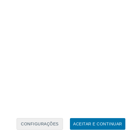
Calendário Lunar
Seg
Ter
Qua
Qui
Sex
Sáb
Domo
9
10
11
12
13
14
15
16
17
18
19
20
21
22
CONFIGURAÇÕES
ACEITAR E CONTINUAR