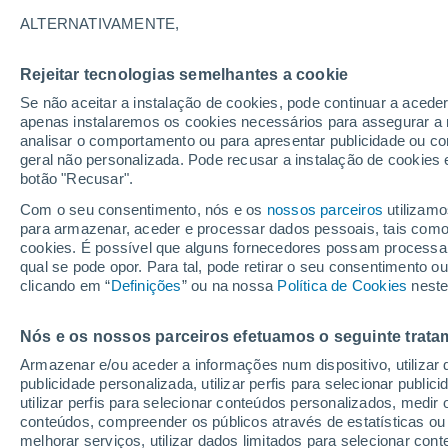
32°
ALTERNATIVAMENTE,
Rejeitar tecnologias semelhantes a cookie
UV
8 Muit
elevado!
Se não aceitar a instalação de cookies, pode continuar a acede
Sensação de 36°
FPS
25-50
apenas instalaremos os cookies necessários para assegurar a 
analisar o comportamento ou para apresentar publicidade ou co
geral não personalizada. Pode recusar a instalação de cookies 
botão "Recusar".
Astronomia
Incrível: descoberto um planeta potencialmen
Com o seu consentimento, nós e os
nossos parceiros
utilizamo
habitável a apenas 25 anos-luz da Terra
para armazenar, aceder e processar dados pessoais, tais como a
cookies. É possível que alguns fornecedores possam processa
O Tempo 1 - 7 Dias
Atualidade
Mapas de temperat
qual se pode opor. Para tal, pode retirar o seu consentimento 
clicando em “
Definições
” ou na nossa
Política de Cookies
neste
Nós e os nossos parceiros efetuamos o seguinte trata
Amanhã
Terça
Hoje
Armazenar e/ou aceder a informações num dispositivo, utilizar da
10 Ago.
11 Ago.
9 Ago.
publicidade personalizada, utilizar perfis para selecionar public
utilizar perfis para selecionar conteúdos personalizados, med
conteúdos, compreender os públicos através de estatísticas ou
melhorar serviços, utilizar dados limitados para selecionar cont