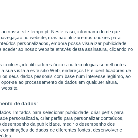
Aviso laranja
Aviso elevado por temperaturas
elevadas em Ses Salines hoje
o
r ao nosso site tempo.pt. Neste caso, informamo-lo de que
navegação no website, mas não utilizaremos cookies para
nteúdos personalizados, embora possa visualizar publicidade
e aceder ao nosso website através desta assinatura, clicando no
te
s cookies, identificadores únicos ou tecnologias semelhantes
 sua visita a este sitio Web, endereços IP e identificadores de
r os seus dados pessoais com base num interesse legítimo, ao
ura
Radar de Chuva
Satélites
Modelos
ou opor-se ao processamento de dados em qualquer altura,
 website.
mento de dados:
Quarta
Quinta
Sexta
Sábado
dos limitados para selecionar publicidade, criar perfis para
12 Ago.
13 Ago.
14 Ago.
15 Ago.
idade personalizada, criar perfis para personalizar conteúdos,
ir o desempenho da publicidade, medir o desempenho dos
 combinações de dados de diferentes fontes, desenvolver e
eúdos.