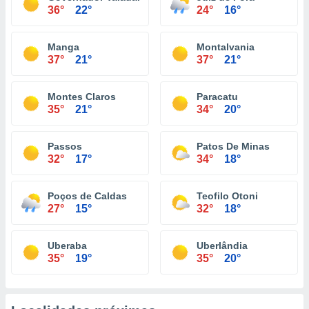
36°
22°
24°
16°
Manga
Montalvania
37°
21°
37°
21°
Montes Claros
Paracatu
35°
21°
34°
20°
Passos
Patos De Minas
32°
17°
34°
18°
Poços de Caldas
Teofilo Otoni
27°
15°
32°
18°
Uberaba
Uberlândia
35°
19°
35°
20°