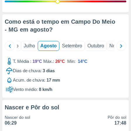
conteúdos.
ção
Como está o tempo em Campo Do Meio
ão através
- MG em
agosto
?
de
,
 e
o
Junho
Julho
Agosto
Setembro
Outubro
Novembro
dos,
publicidade
T. Média :
19°C
Máx.:
26°C
Min:
14°C
s, estudos
Dias de chuva:
3
dias
a e
mento de
Acum. de chuva:
17 mm
Vento médio:
8 km/h
ossos 1199
eiros
Nascer e Pôr do sol
Nascer do sol
Pôr do sol
06:29
17:48