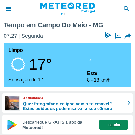
Tempo em Campo Do Meio - MG
de
07:27
Segunda
...
 da
empo.pt) foi
Limpo
or
17°
is para
e as
 fornecidas
Este
 qualidade.
Sensação de 17°
8
13 km/h
r a este
s das
opções:
Actualidade
Quer fotografar o eclipse com o telemóvel?
ookies e
Estes cuidados podem salvar a sua câmara
 forma
Descarregue
GRÁTIS
a app da
Instalar
e digital
Meteored!
da,