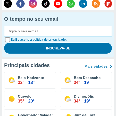
O tempo no seu email
Eu li e aceito a política de privacidade.
Principais cidades
Mais cidades
Belo Horizonte
Bom Despacho
32°
18°
34°
19°
Curvelo
Divinopólis
35°
20°
34°
19°
Governador Valadares
Juiz de Fora