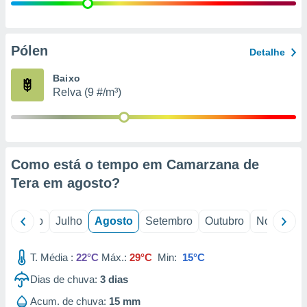
conteúdos.
ção
Pólen
Detalhe
ão através
de
Baixo
,
Relva (9 #/m³)
 e
dos,
publicidade
s, estudos
Como está o tempo em Camarzana de
a e
mento de
Tera em
agosto
?
ossos 1199
o
Junho
Julho
Agosto
Setembro
Outubro
Novembro
eiros
T. Média :
22°C
Máx.:
29°C
Min:
15°C
Dias de chuva:
3
dias
Acum. de chuva:
15 mm