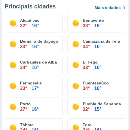
Principais cidades
Mais cidades
Alcañices
Benavente
32°
16°
33°
16°
Bermillo de Sayago
Camarzana de Tera
33°
16°
34°
16°
Carbajales de Alba
El Pego
34°
16°
33°
16°
Fermoselle
Fuentesaúco
33°
17°
34°
16°
Porto
Puebla de Sanabria
27°
16°
32°
15°
Tábara
Toro