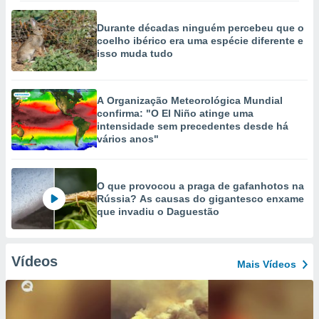
Durante décadas ninguém percebeu que o
coelho ibérico era uma espécie diferente e
isso muda tudo
A Organização Meteorológica Mundial
confirma: "O El Niño atinge uma
intensidade sem precedentes desde há
vários anos"
O que provocou a praga de gafanhotos na
Rússia? As causas do gigantesco enxame
que invadiu o Daguestão
Vídeos
Mais Vídeos