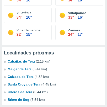
34°
16°
34°
16°
Villafáfila
Villalpando
34°
16°
33°
16°
Villardeciervos
Zamora
32°
15°
34°
17°
Localidades próximas
Cabañas de Tera
(2.15 km)
Melgar de Tera
(3.44 km)
Calzada de Tera
(4.32 km)
Santa Croya de Tera
(4.45 km)
Olleros de Tera
(6.44 km)
Brime de Sog
(7.54 km)