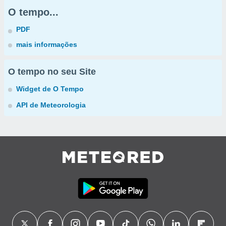
O tempo...
PDF
mais informações
O tempo no seu Site
Widget de O Tempo
API de Meteorologia