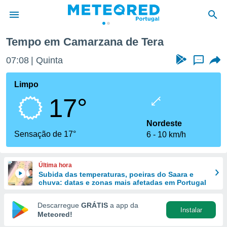
 Tera
Tempo em Camarzana de Tera
de
07:08
Quinta
...
 da
empo.pt) foi
Limpo
or
17°
is para
e as
 fornecidas
Nordeste
 qualidade.
Sensação de 17°
6
10 km/h
r a este
s das
opções:
Última hora
Subida das temperaturas, poeiras do Saara e
ookies e
chuva: datas e zonas mais afetadas em Portugal
 forma
Descarregue
GRÁTIS
a app da
Instalar
e digital
Meteored!
da,