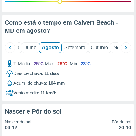
conteúdos.
ção
Como está o tempo em Calvert Beach -
ão através
MD em
agosto
?
de
,
 e
o
Junho
Julho
Agosto
Setembro
Outubro
Novembro
dos,
publicidade
T. Média :
25°C
Máx.:
28°C
Min:
23°C
s, estudos
Dias de chuva:
11
dias
a e
mento de
Acum. de chuva:
104 mm
Vento médio:
11 km/h
ossos 1199
eiros
Nascer e Pôr do sol
Nascer do sol
Pôr do sol
06:12
20:10