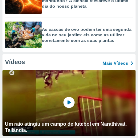
moribundo? A ciência reescreve o último
dia do nosso planeta
As cascas de ovo podem ter uma segunda
vida no seu jardim: eis como as utilizar
corretamente com as suas plantas
Vídeos
Mais Vídeos
Um raio atingiu um campo de futebol em Narathiwat,
Tailândia.