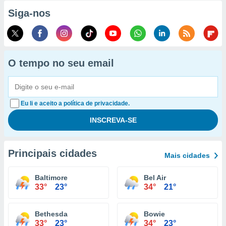
Siga-nos
O tempo no seu email
Eu li e aceito a política de privacidade.
Principais cidades
Mais cidades
Baltimore
Bel Air
33°
23°
34°
21°
Bethesda
Bowie
33°
23°
34°
23°