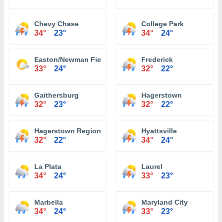
Chevy Chase
College Park
34°
23°
34°
24°
Easton/Newman Field Airport
Frederick
33°
24°
32°
22°
Gaithersburg
Hagerstown
32°
23°
32°
22°
Hagerstown Regional Airport
Hyattsville
32°
22°
34°
24°
La Plata
Laurel
34°
24°
33°
23°
Marbella
Maryland City
34°
24°
33°
23°