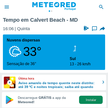
Tempo em Calvert Beach - MD
de
16:06
Quinta
...
 da
empo.pt) foi
Nuvens dispersas
or
33°
is para
e as
 fornecidas
Sul
 qualidade.
Sensação de 36°
13
26 km/h
r a este
s das
opções:
Última hora
Aviso amarelo de tempo quente neste distrito:
ookies e
até 39 ºC e noites tropicais; saiba até quando
 forma
Descarregue
GRÁTIS
a app da
Instalar
e digital
Meteored!
da,