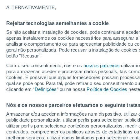
18°
ALTERNATIVAMENTE,
Rejeitar tecnologias semelhantes a cookie
Lua mingu
Se não aceitar a instalação de cookies, pode continuar a acede
Iluminada
Sensação de 18°
apenas instalaremos os cookies necessários para assegurar a 
analisar o comportamento ou para apresentar publicidade ou co
geral não personalizada. Pode recusar a instalação de cookies 
botão "Recusar".
Última hora
Aviso amarelo de tempo quente neste distrito:
Com o seu consentimento, nós e os
nossos parceiros
utilizamo
39 ºC e noites tropicais; saiba até quando
para armazenar, aceder e processar dados pessoais, tais como a
cookies. É possível que alguns fornecedores possam processa
O Tempo 1 - 7 Dias
Atualidade
Mapas de nuvens
qual se pode opor. Para tal, pode retirar o seu consentimento 
clicando em “
Definições
” ou na nossa
Política de Cookies
neste
Nós e os nossos parceiros efetuamos o seguinte trata
Amanhã
Domingo
S
Hoje
Armazenar e/ou aceder a informações num dispositivo, utilizar da
8 Ago.
9 Ago.
7 Ago.
publicidade personalizada, utilizar perfis para selecionar public
utilizar perfis para selecionar conteúdos personalizados, med
conteúdos, compreender os públicos através de estatísticas ou
melhorar serviços, utilizar dados limitados para selecionar cont