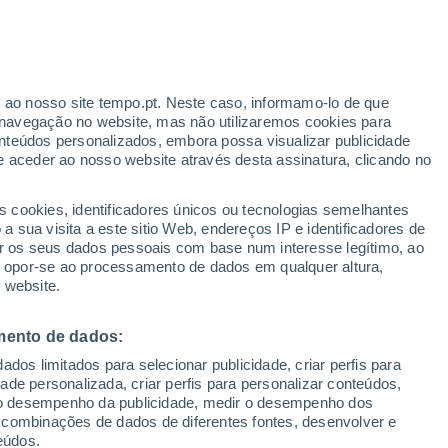
Aviso amarelo
Aviso moderado por outros em
Cajuri hoje
ante
r ao nosso site tempo.pt. Neste caso, informamo-lo de que
:
33%
navegação no website, mas não utilizaremos cookies para
nteúdos personalizados, embora possa visualizar publicidade
e aceder ao nosso website através desta assinatura, clicando no
 até
s cookies, identificadores únicos ou tecnologias semelhantes
 sua visita a este sitio Web, endereços IP e identificadores de
r os seus dados pessoais com base num interesse legítimo, ao
Radar de Chuva
Satélites
Modelos
ou opor-se ao processamento de dados em qualquer altura,
 website.
mento de dados:
egunda
Terça
Quarta
Quinta
dos limitados para selecionar publicidade, criar perfis para
10 Ago.
11 Ago.
12 Ago.
13 Ago.
idade personalizada, criar perfis para personalizar conteúdos,
ir o desempenho da publicidade, medir o desempenho dos
 combinações de dados de diferentes fontes, desenvolver e
eúdos.