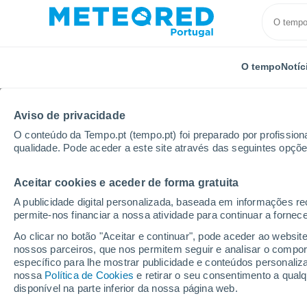
O tempo
Notíc
Aviso de privacidade
O conteúdo da Tempo.pt (tempo.pt) foi preparado por profissiona
qualidade. Pode aceder a este site através das seguintes opçõe
Aceitar cookies e aceder de forma gratuita
Início
Brasil
Minas Gerais
Cajuri
A publicidade digital personalizada, baseada em informações r
permite-nos financiar a nossa atividade para continuar a fornec
Tempo em Cajuri - MG
Ao clicar no botão "Aceitar e continuar", pode aceder ao websit
nossos parceiros, que nos permitem seguir e analisar o compo
02:24
Sexta
específico para lhe mostrar publicidade e conteúdos persona
nossa
Política de Cookies
e retirar o seu consentimento a qua
disponível na parte inferior da nossa página web.
Nuvens dispersas