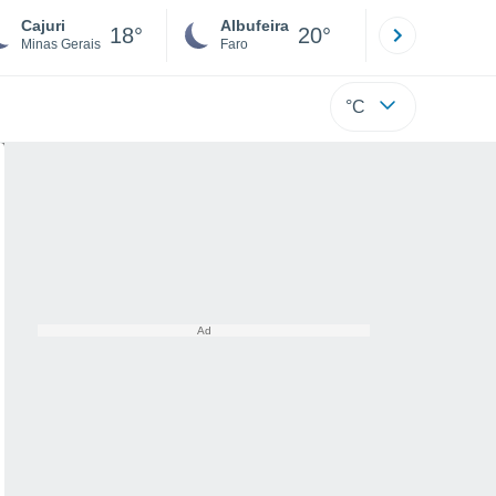
Cajuri
Albufeira
Lisboa
18°
20°
Minas Gerais
Faro
Lisboa
°C