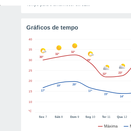
Tempo para o amanhecer
3h 31m
Gráficos de tempo
40
35
32°
32°
30°
30
29°
25
23°
22°
20
20°
19°
17°
17°
15
15°
14°
10
°C
Sex
7
Sáb
8
Dom
9
Seg
10
Ter
11
Qua
12
Máxima