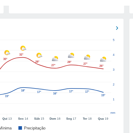
5
32°
4
30°
28°
28°
27°
27°
26°
3
2
18°
17°
17°
17°
16°
15°
15°
1
mm
Qui
13
Sex
14
Sáb
15
Dom
16
Seg
17
Ter
18
Qua
19
Mínima
Precipitação