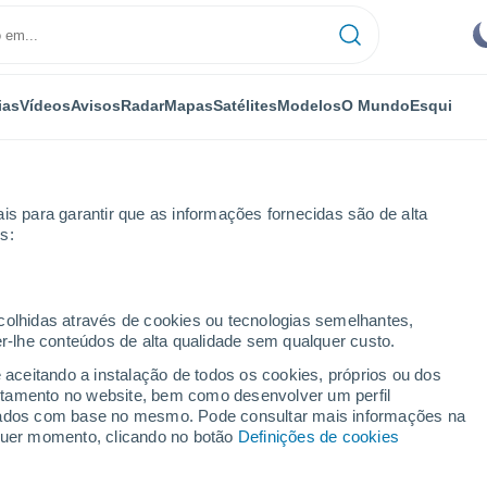
ias
Vídeos
Avisos
Radar
Mapas
Satélites
Modelos
O Mundo
Esqui
is para garantir que as informações fornecidas são de alta
s:
ecolhidas através de cookies ou tecnologias semelhantes,
er-lhe conteúdos de alta qualidade sem qualquer custo.
e aceitando a instalação de todos os cookies, próprios ou dos
rtamento no website, bem como desenvolver um perfil
...
lizados com base no mesmo. Pode consultar mais informações na
lquer momento, clicando no botão
Definições de cookies
Por horas
Intervalos nublados nas
próximas horas