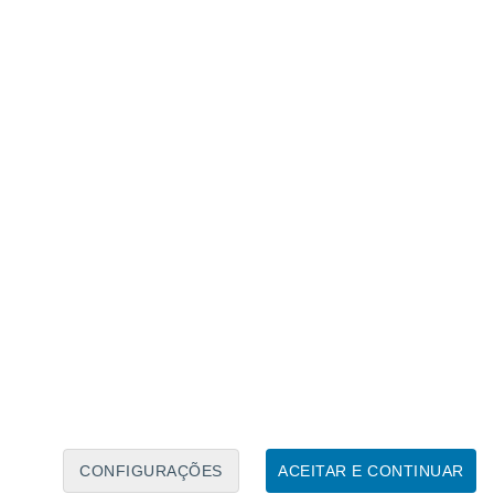
Calendário Lunar
Seg
Ter
Qua
Qui
Sex
Sáb
Domo
7
8
9
10
11
12
13
14
15
16
17
18
19
20
CONFIGURAÇÕES
ACEITAR E CONTINUAR