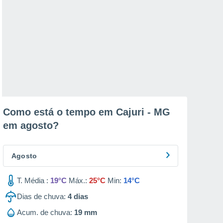
Como está o tempo em Cajuri - MG
em
agosto
?
Agosto
T. Média :
19°C
Máx.:
25°C
Min:
14°C
Dias de chuva:
4
dias
Acum. de chuva:
19 mm