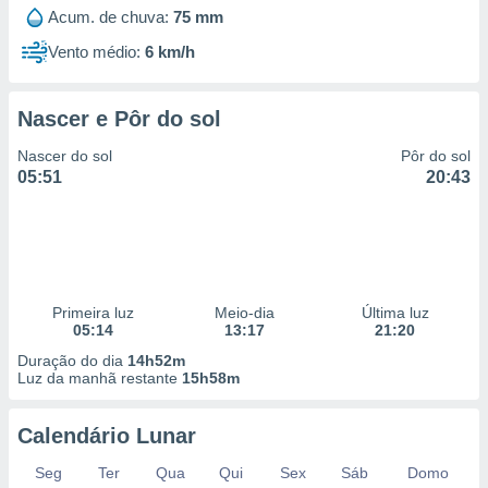
 para
Acum. de chuva:
75 mm
Vento médio:
6 km/h
a, utilizar
selecionar
Nascer e Pôr do sol
a, criar
personalizar
Nascer do sol
Pôr do sol
tilizar
05:51
20:43
selecionar
dos, medir
nho da
, medir o
o dos
Primeira luz
Meio-dia
Última luz
r os
05:14
13:17
21:20
ravés de
Duração do dia
14h52m
s ou
Luz da manhã restante
15h58m
s de dados
es fontes,
 e melhorar
Calendário Lunar
ilizar dados
ara
Seg
Ter
Qua
Qui
Sex
Sáb
Domo