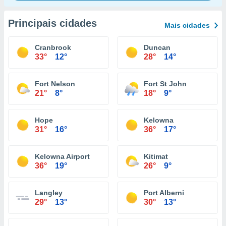
Principais cidades
Mais cidades
Cranbrook
Duncan
33°
12°
28°
14°
Fort Nelson
Fort St John
21°
8°
18°
9°
Hope
Kelowna
31°
16°
36°
17°
Kelowna Airport
Kitimat
36°
19°
26°
9°
Langley
Port Alberni
29°
13°
30°
13°