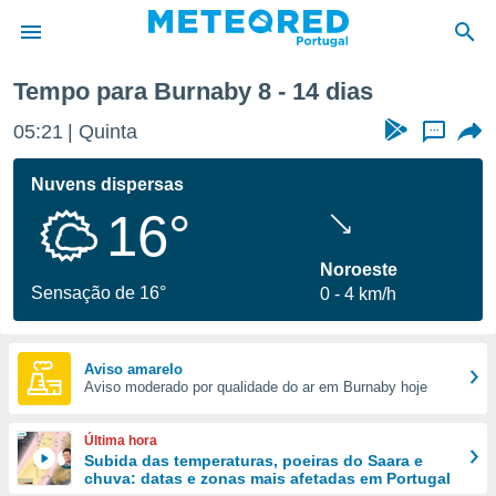
emana
Tempo para Burnaby 8 - 14 dias
de
05:21
Quinta
...
 da
empo.pt) foi
Nuvens dispersas
or
16°
is para
e as
 fornecidas
Noroeste
 qualidade.
Sensação de 16°
0
4 km/h
r a este
s das
opções:
Aviso amarelo
Aviso moderado por qualidade do ar em Burnaby hoje
ookies e
 forma
Última hora
e digital
Subida das temperaturas, poeiras do Saara e
chuva: datas e zonas mais afetadas em Portugal
da,