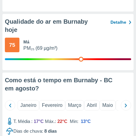
o qual se
ara tal,
 o seu
Qualidade do ar em Burnaby
to ou opor-
Detalhe
essamento
hoje
m qualquer
ando em “
Má
75
 ou na
PM₂₅ (69 µg/m³)
 Cookies
te.
 nossos
Como está o tempo em Burnaby - BC
s o
em
agosto
?
o de
Janeiro
Fevereiro
Março
Abril
Maio
Junho
e/ou aceder
ões num
T. Média :
17°C
Máx.:
22°C
Min:
13°C
utilizar
ados para
Dias de chuva:
8
dias
publicidade,