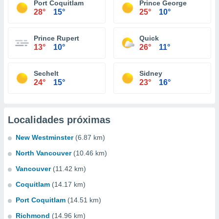
Port Coquitlam
Prince George
28°
15°
25°
10°
Prince Rupert
Quick
13°
10°
26°
11°
Sechelt
Sidney
24°
15°
23°
16°
Localidades próximas
New Westminster
(6.87 km)
North Vancouver
(10.46 km)
Vancouver
(11.42 km)
Coquitlam
(14.17 km)
Port Coquitlam
(14.51 km)
Richmond
(14.96 km)