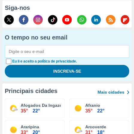
Siga-nos
O tempo no seu email
Eu li e aceito a política de privacidade.
Principais cidades
Mais cidades
Afogados Da Ingazeira
Afranio
35°
22°
35°
22°
Araripina
Arcoverde
33°
20°
31°
18°