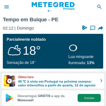
Tempo em Buique - PE
de
02:12
Domingo
...
 da
empo.pt) foi
Parcialmente nublado
or
18°
is para
e as
 fornecidas
Lua minguante
 qualidade.
Sensação de 18°
Iluminada:
13%
r a este
s das
opções:
Última hora
40 ºC à vista em Portugal na próxima semana:
ookies e
calor intensifica a partir de quarta, 12 de agosto
 forma
Descarregue
GRÁTIS
a app da
Instalar
e digital
Meteored!
da,