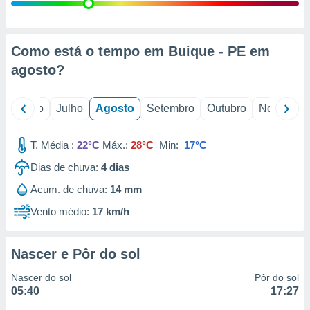
conteúdos.
ção
Como está o tempo em Buique - PE em
ão através
agosto
?
de
,
 e
o
Junho
Julho
Agosto
Setembro
Outubro
Novembro
dos,
publicidade
T. Média :
22°C
Máx.:
28°C
Min:
17°C
s, estudos
Dias de chuva:
4
dias
a e
mento de
Acum. de chuva:
14 mm
Vento médio:
17 km/h
ossos 1199
eiros
Nascer e Pôr do sol
Nascer do sol
Pôr do sol
05:40
17:27