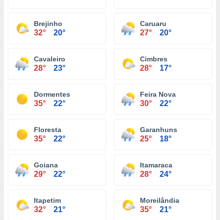
Brejinho
Caruaru
32°
20°
27°
20°
Cavaleiro
Cimbres
28°
23°
28°
17°
Dormentes
Feira Nova
35°
22°
30°
22°
Floresta
Garanhuns
35°
22°
25°
18°
Goiana
Itamaraca
29°
22°
28°
24°
Itapetim
Moreilândia
32°
21°
35°
21°