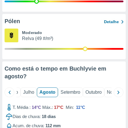
conteúdos.
ção
Pólen
Detalhe
ão através
de
Moderado
,
Relva (49 #/m³)
 e
dos,
publicidade
s, estudos
Como está o tempo em Buchlyvie em
a e
mento de
agosto
?
ossos 1199
o
Junho
Julho
Agosto
Setembro
Outubro
Novembro
eiros
T. Média :
14°C
Máx.:
17°C
Min:
11°C
Dias de chuva:
18
dias
Acum. de chuva:
112 mm