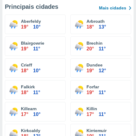
Principais cidades
Mais cidades
Aberfeldy
Arbroath
19°
10°
18°
13°
Blairgowrie
Brechin
19°
11°
20°
11°
Crieff
Dundee
18°
10°
19°
12°
Falkirk
Forfar
18°
11°
19°
11°
Killearn
Killin
17°
10°
17°
11°
Kirkcaldy
Kirriemuir