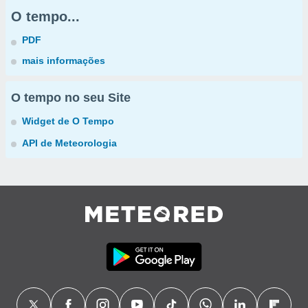
O tempo...
PDF
mais informações
O tempo no seu Site
Widget de O Tempo
API de Meteorologia