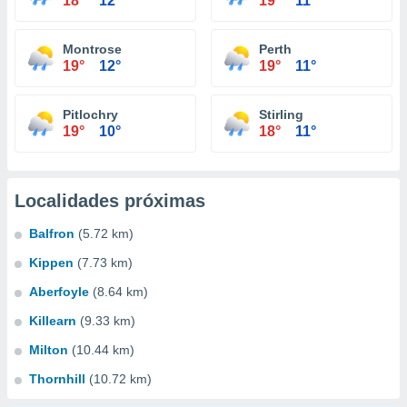
18°
12°
19°
11°
Montrose
Perth
19°
12°
19°
11°
Pitlochry
Stirling
19°
10°
18°
11°
Localidades próximas
Balfron
(5.72 km)
Kippen
(7.73 km)
Aberfoyle
(8.64 km)
Killearn
(9.33 km)
Milton
(10.44 km)
Thornhill
(10.72 km)