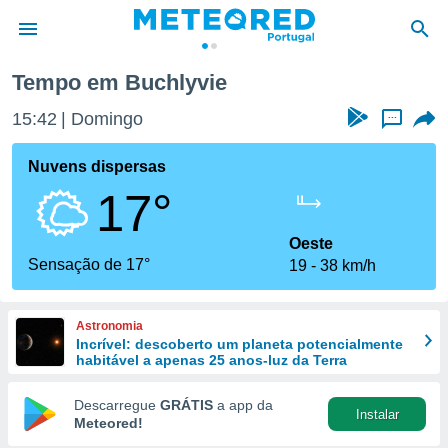
Tempo em Buchlyvie
de
15:42
Domingo
...
 da
empo.pt) foi
Nuvens dispersas
or
17°
is para
e as
 fornecidas
Oeste
 qualidade.
Sensação de 17°
19
38 km/h
r a este
s das
opções:
Astronomia
Incrível: descoberto um planeta potencialmente
ookies e
habitável a apenas 25 anos-luz da Terra
 forma
Descarregue
GRÁTIS
a app da
Instalar
e digital
Meteored!
da,