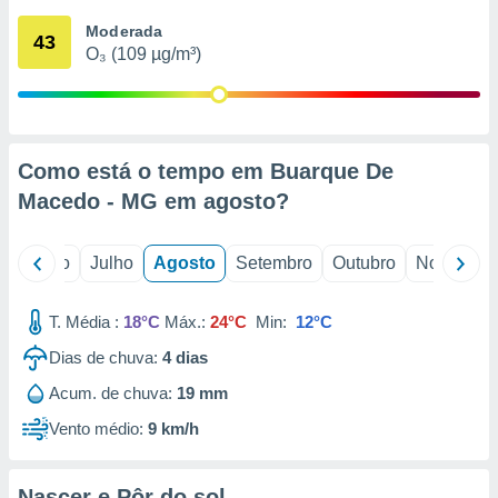
conteúdos.
Moderada
43
O₃ (109 µg/m³)
ção
ão através
de
,
 e
Como está o tempo em Buarque De
Macedo - MG em
agosto
?
dos,
publicidade
s, estudos
o
Junho
Julho
Agosto
Setembro
Outubro
Novembro
a e
mento de
T. Média :
18°C
Máx.:
24°C
Min:
12°C
ossos 1199
Dias de chuva:
4
dias
eiros
Acum. de chuva:
19 mm
Vento médio:
9 km/h
Nascer e Pôr do sol