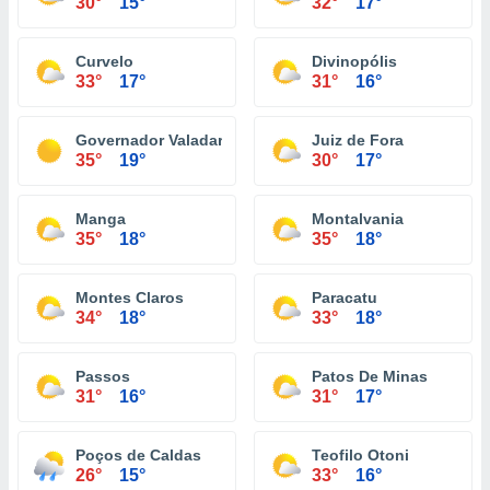
30°
15°
32°
17°
Curvelo
Divinopólis
33°
17°
31°
16°
Governador Valadares
Juiz de Fora
35°
19°
30°
17°
Manga
Montalvania
35°
18°
35°
18°
Montes Claros
Paracatu
34°
18°
33°
18°
Passos
Patos De Minas
31°
16°
31°
17°
Poços de Caldas
Teofilo Otoni
26°
15°
33°
16°