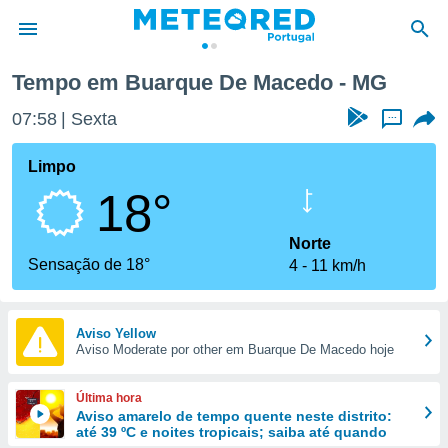
Tempo em Buarque De Macedo - MG
de
07:58
Sexta
...
 da
empo.pt) foi
Limpo
or
18°
is para
e as
 fornecidas
Norte
 qualidade.
Sensação de 18°
4
11 km/h
r a este
s das
opções:
Aviso Yellow
Aviso Moderate por other em Buarque De Macedo hoje
ookies e
 forma
Última hora
e digital
Aviso amarelo de tempo quente neste distrito:
até 39 ºC e noites tropicais; saiba até quando
da,