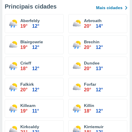
Principais cidades
Mais cidades
Aberfeldy
Arbroath
19°
12°
20°
14°
Blairgowrie
Brechin
19°
12°
20°
12°
Crieff
Dundee
18°
12°
20°
13°
Falkirk
Forfar
20°
12°
20°
12°
Killearn
Killin
19°
11°
18°
12°
Kirkcaldy
Kirriemuir