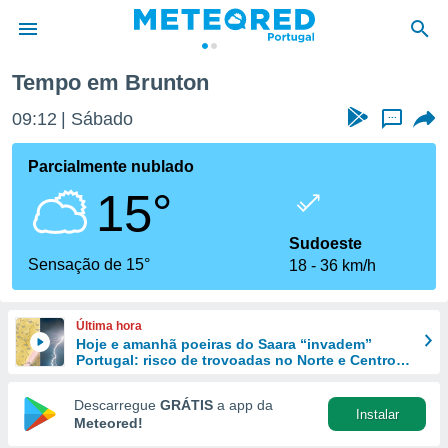
Tempo em Brunton
de
09:12
Sábado
...
 da
empo.pt) foi
Parcialmente nublado
or
15°
is para
e as
 fornecidas
Sudoeste
 qualidade.
Sensação de 15°
18
36 km/h
r a este
s das
opções:
Última hora
Hoje e amanhã poeiras do Saara “invadem”
ookies e
Portugal: risco de trovoadas no Norte e Centro
 forma
aumenta
Descarregue
GRÁTIS
a app da
Instalar
e digital
Meteored!
da,