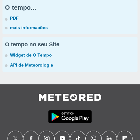
O tempo...
PDF
mais informações
O tempo no seu Site
Widget de O Tempo
API de Meteorologia