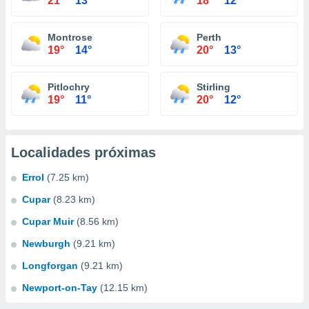
21°
13°
18°
12°
Montrose
Perth
19°
14°
20°
13°
Pitlochry
Stirling
19°
11°
20°
12°
Localidades próximas
Errol
(7.25 km)
Cupar
(8.23 km)
Cupar Muir
(8.56 km)
Newburgh
(9.21 km)
Longforgan
(9.21 km)
Newport-on-Tay
(12.15 km)