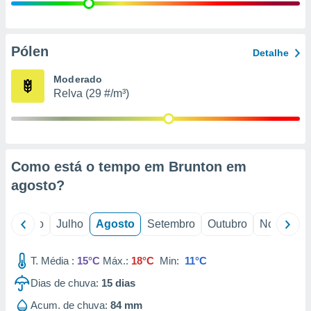
conteúdos.
ção
Pólen
Detalhe
ão através
de
Moderado
,
Relva (29 #/m³)
 e
dos,
publicidade
s, estudos
Como está o tempo em Brunton em
a e
mento de
agosto
?
ossos 1199
o
Junho
Julho
Agosto
Setembro
Outubro
Novembro
eiros
T. Média :
15°C
Máx.:
18°C
Min:
11°C
Dias de chuva:
15
dias
Acum. de chuva:
84 mm