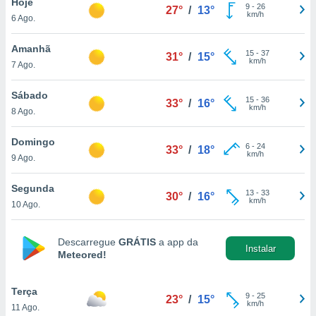
Hoje
para lhe
9
-
26
27°
/
13°
km/h
licidade e
6 Ago.
ados com
Amanhã
15
-
37
31°
/
15°
esmo. Pode
km/h
7 Ago.
ais
s na nossa
Sábado
 Cookies
e
15
-
36
33°
/
16°
km/h
8 Ago.
u
nto a
omento,
Domingo
6
-
24
33°
/
18°
 botão
km/h
9 Ago.
de cookies
na parte
Segunda
nossa
13
-
33
30°
/
16°
km/h
10 Ago.
.
IVAMENTE,
Descarregue
GRÁTIS
a app da
Instalar
Meteored!
as
tes a
Terça
9
-
25
23°
/
15°
km/h
11 Ago.