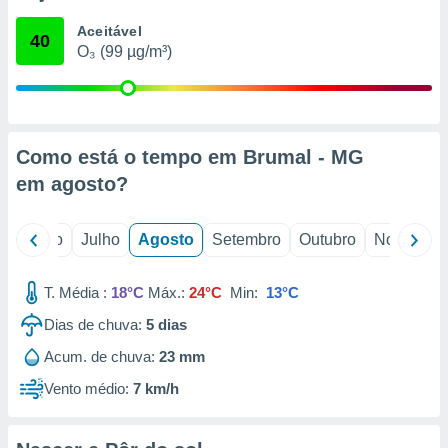
conteúdos.
Aceitável
40
O₃ (99 µg/m³)
ção
ão através
de
,
 e
Como está o tempo em Brumal - MG
em
agosto
?
dos,
publicidade
s, estudos
o
Junho
Julho
Agosto
Setembro
Outubro
Novembro
a e
mento de
T. Média :
18°C
Máx.:
24°C
Min:
13°C
ossos 1199
Dias de chuva:
5
dias
eiros
Acum. de chuva:
23 mm
Vento médio:
7 km/h