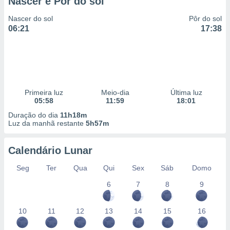
Nascer e Pôr do sol
Nascer do sol
Pôr do sol
06:21
17:38
Primeira luz
Meio-dia
Última luz
05:58
11:59
18:01
Duração do dia
11h18m
Luz da manhã restante
5h57m
Calendário Lunar
Seg
Ter
Qua
Qui
Sex
Sáb
Domo
6
7
8
9
10
11
12
13
14
15
16