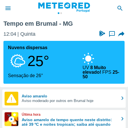
Tempo em Brumal - MG
de
12:04
Quinta
...
 da
empo.pt) foi
Nuvens dispersas
or
25°
is para
e as
 fornecidas
UV
8 Muito
elevado!
FPS
25-
 qualidade.
Sensação de 26°
50
r a este
s das
opções:
Aviso amarelo
ookies e
Aviso moderado por outros em Brumal hoje
 forma
Última hora
e digital
Aviso amarelo de tempo quente neste distrito:
da,
até 39 ºC e noites tropicais; saiba até quando