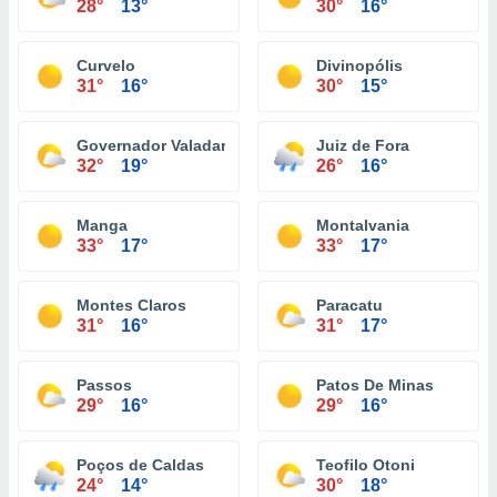
28°
13°
30°
16°
Curvelo
Divinopólis
31°
16°
30°
15°
Governador Valadares
Juiz de Fora
32°
19°
26°
16°
Manga
Montalvania
33°
17°
33°
17°
Montes Claros
Paracatu
31°
16°
31°
17°
Passos
Patos De Minas
29°
16°
29°
16°
Poços de Caldas
Teofilo Otoni
24°
14°
30°
18°