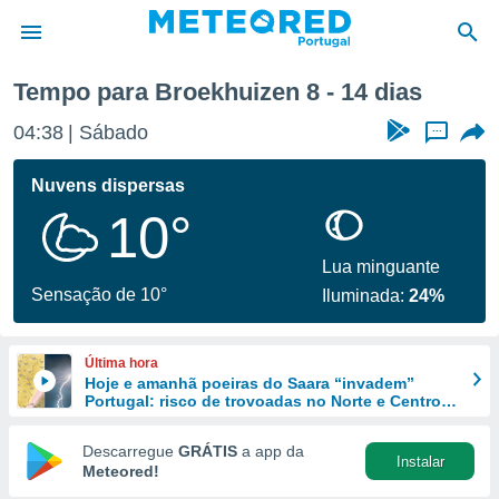
Tempo para Broekhuizen 8 - 14 dias
de
04:38
Sábado
...
 da
empo.pt) foi
Nuvens dispersas
or
10°
is para
e as
 fornecidas
Lua minguante
 qualidade.
Sensação de 10°
Iluminada:
24%
r a este
s das
opções:
Última hora
Hoje e amanhã poeiras do Saara “invadem”
ookies e
Portugal: risco de trovoadas no Norte e Centro
 forma
aumenta
Descarregue
GRÁTIS
a app da
Instalar
e digital
Meteored!
da,