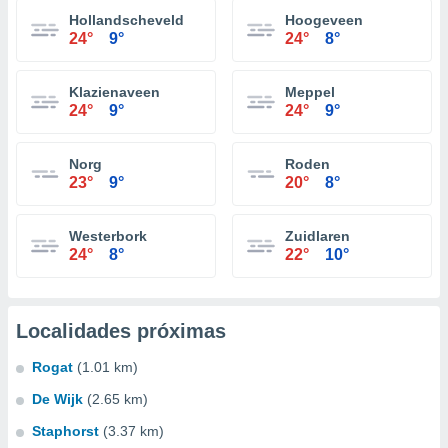
Hollandscheveld
Hoogeveen
24°
9°
24°
8°
Klazienaveen
Meppel
24°
9°
24°
9°
Norg
Roden
23°
9°
20°
8°
Westerbork
Zuidlaren
24°
8°
22°
10°
Localidades próximas
Rogat
(1.01 km)
De Wijk
(2.65 km)
Staphorst
(3.37 km)