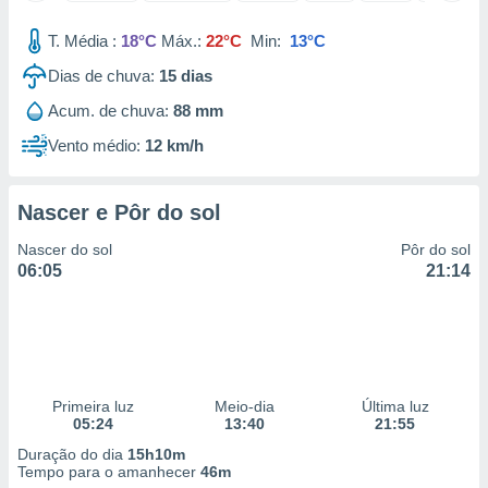
 para
T. Média :
18°C
Máx.:
22°C
Min:
13°C
a, utilizar
Dias de chuva:
15
dias
selecionar
Acum. de chuva:
88 mm
a, criar
personalizar
Vento médio:
12 km/h
tilizar
selecionar
Nascer e Pôr do sol
dos, medir
nho da
Nascer do sol
Pôr do sol
, medir o
06:05
21:14
o dos
r os
ravés de
s ou
s de dados
Primeira luz
Meio-dia
Última luz
es fontes,
05:24
13:40
21:55
 e melhorar
ilizar dados
Duração do dia
15h10m
ara
Tempo para o amanhecer
46m