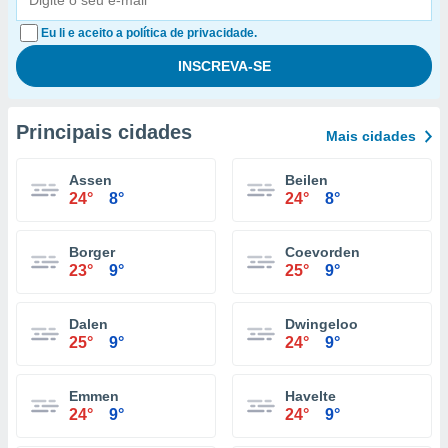
Eu li e aceito a política de privacidade.
Principais cidades
Mais cidades
Assen
Beilen
24°
8°
24°
8°
Borger
Coevorden
23°
9°
25°
9°
Dalen
Dwingeloo
25°
9°
24°
9°
Emmen
Havelte
24°
9°
24°
9°