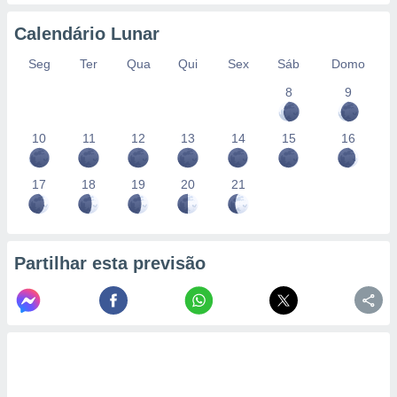
conteúdos.
Calendário Lunar
ção
Seg
Ter
Qua
Qui
Sex
Sáb
Domo
ão através
8
9
de
,
 e
10
11
12
13
14
15
16
dos,
publicidade
17
18
19
20
21
s, estudos
a e
mento de
Partilhar esta previsão
ossos 1199
eiros