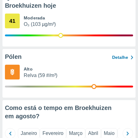
o qual se
Broekhuizen hoje
ara tal,
 o seu
Moderada
41
to ou opor-
O₃ (103 µg/m³)
essamento
m qualquer
ando em “
 ou na
Pólen
 Cookies
Detalhe
te.
Alto
 nossos
Relva (59 #/m³)
s o
o de
Como está o tempo em Broekhuizen
e/ou aceder
em
agosto
?
ões num
utilizar
ados para
Janeiro
Fevereiro
Março
Abril
Maio
Junho
publicidade,