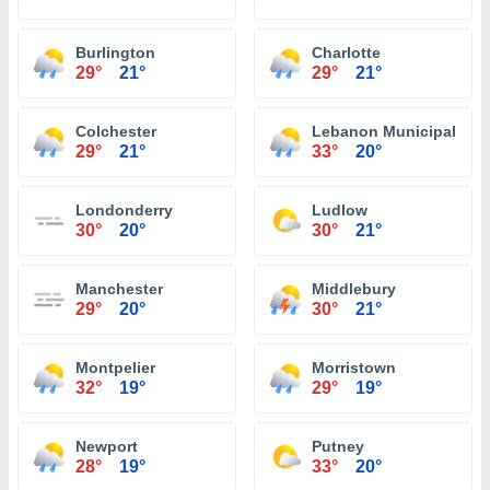
Burlington
Charlotte
29°
21°
29°
21°
Colchester
Lebanon Municipal Airp
29°
21°
33°
20°
Londonderry
Ludlow
30°
20°
30°
21°
Manchester
Middlebury
29°
20°
30°
21°
Montpelier
Morristown
32°
19°
29°
19°
Newport
Putney
28°
19°
33°
20°