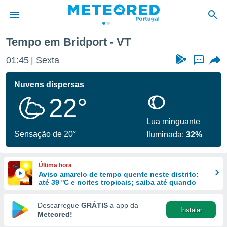
Tempo em Bridport - VT
de
01:45
Sexta
...
 da
empo.pt) foi
Nuvens dispersas
or
22°
is para
e as
 fornecidas
Lua minguante
 qualidade.
Sensação de 20°
Iluminada:
32%
r a este
s das
opções:
Última hora
Aviso amarelo de tempo quente neste distrito:
ookies e
até 39 ºC e noites tropicais; saiba até quando
 forma
Descarregue
GRÁTIS
a app da
Instalar
e digital
Meteored!
da,