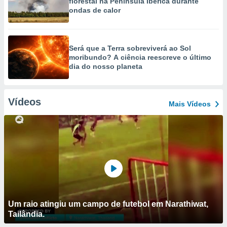
florestal na Península Ibérica durante
ondas de calor
Será que a Terra sobreviverá ao Sol
moribundo? A ciência reescreve o último
dia do nosso planeta
Vídeos
Mais Vídeos
Um raio atingiu um campo de futebol em Narathiwat,
Tailândia.