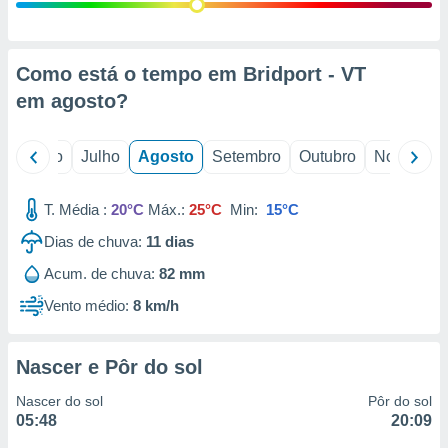
conteúdos.
ção
Como está o tempo em Bridport - VT
ão através
em
agosto
?
de
,
 e
o
Junho
Julho
Agosto
Setembro
Outubro
Novembro
dos,
publicidade
T. Média :
20°C
Máx.:
25°C
Min:
15°C
s, estudos
Dias de chuva:
11
dias
a e
mento de
Acum. de chuva:
82 mm
Vento médio:
8 km/h
ossos 1199
eiros
Nascer e Pôr do sol
Nascer do sol
Pôr do sol
05:48
20:09