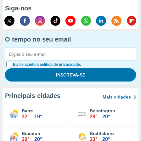
Siga-nos
O tempo no seu email
Eu li e aceito a política de privacidade.
Principais cidades
Mais cidades
Barre
Bennington
32°
19°
29°
20°
Brandon
Brattleboro
30°
20°
33°
20°