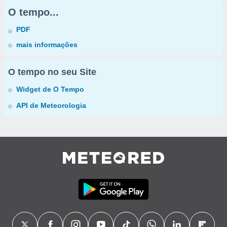
O tempo...
PDF
mais informações
O tempo no seu Site
Widget de O Tempo
API de Meteorologia