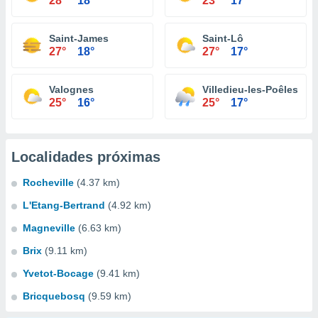
28°
18°
23°
17°
Saint-James
Saint-Lô
27°
18°
27°
17°
Valognes
Villedieu-les-Poêles
25°
16°
25°
17°
Localidades próximas
Rocheville
(4.37 km)
L'Etang-Bertrand
(4.92 km)
Magneville
(6.63 km)
Brix
(9.11 km)
Yvetot-Bocage
(9.41 km)
Bricquebosq
(9.59 km)