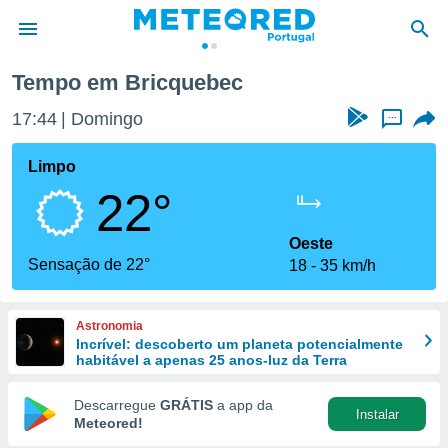
Tempo em Bricquebec
de
17:44
Domingo
...
 da
empo.pt) foi
Limpo
or
22°
is para
e as
 fornecidas
Oeste
 qualidade.
Sensação de 22°
18
35 km/h
r a este
s das
opções:
Astronomia
Incrível: descoberto um planeta potencialmente
ookies e
habitável a apenas 25 anos-luz da Terra
 forma
Descarregue
GRÁTIS
a app da
Instalar
e digital
Meteored!
da,