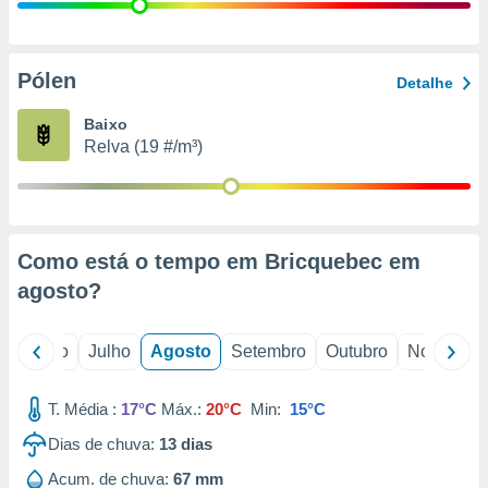
conteúdos.
ção
Pólen
Detalhe
ão através
de
Baixo
,
Relva (19 #/m³)
 e
dos,
publicidade
s, estudos
Como está o tempo em Bricquebec em
a e
mento de
agosto
?
ossos 1199
o
Junho
Julho
Agosto
Setembro
Outubro
Novembro
eiros
T. Média :
17°C
Máx.:
20°C
Min:
15°C
Dias de chuva:
13
dias
Acum. de chuva:
67 mm