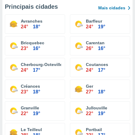
Principais cidades
Mais cidades
Avranches
Barfleur
24°
18°
24°
19°
Bricquebec
Carentan
23°
16°
26°
16°
Cherbourg-Octeville
Coutances
24°
17°
24°
17°
Créances
Ger
23°
18°
27°
18°
Granville
Jullouville
22°
19°
22°
19°
Le Teilleul
Portbail