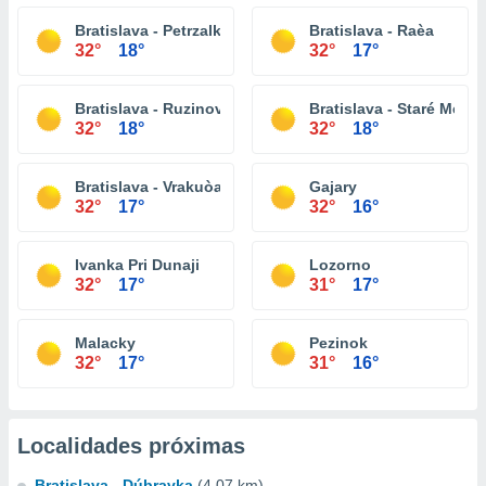
Bratislava - Petrzalka
Bratislava - Raèa
32°
18°
32°
17°
Bratislava - Ruzinov
Bratislava - Staré Mesto
32°
18°
32°
18°
Bratislava - Vrakuòa
Gajary
32°
17°
32°
16°
Ivanka Pri Dunaji
Lozorno
32°
17°
31°
17°
Malacky
Pezinok
32°
17°
31°
16°
Localidades próximas
Bratislava - Dúbravka
(4.07 km)