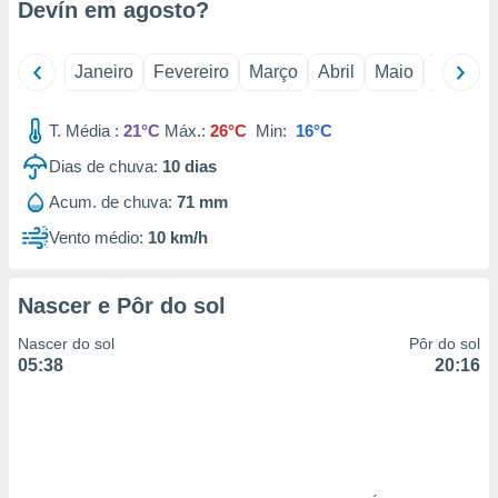
Devín em
agosto
?
 para
a, utilizar
Janeiro
Fevereiro
Março
Abril
Maio
Junho
selecionar
a, criar
T. Média :
21°C
Máx.:
26°C
Min:
16°C
personalizar
tilizar
Dias de chuva:
10
dias
selecionar
Acum. de chuva:
71 mm
dos, medir
Vento médio:
10 km/h
nho da
, medir o
o dos
Nascer e Pôr do sol
r os
Nascer do sol
Pôr do sol
ravés de
05:38
20:16
s ou
s de dados
es fontes,
 e melhorar
ilizar dados
ara