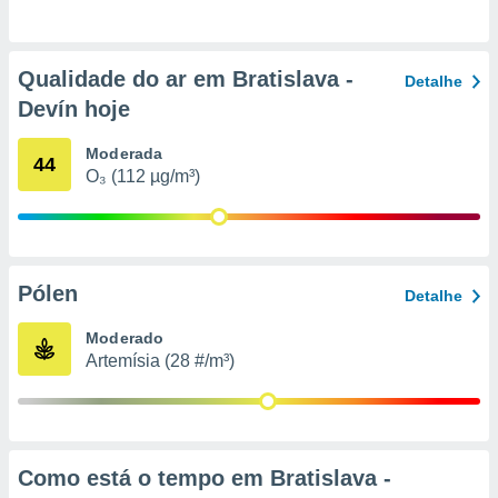
o qual se
ara tal,
 o seu
Qualidade do ar em Bratislava -
to ou opor-
Detalhe
essamento
Devín hoje
m qualquer
ando em “
Moderada
44
 ou na
O₃ (112 µg/m³)
 Cookies
te.
 nossos
Pólen
Detalhe
s o
Moderado
o de
Artemísia (28 #/m³)
e/ou aceder
ões num
utilizar
ados para
Como está o tempo em Bratislava -
publicidade,