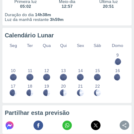
conteúdos.
Primeira luz
Meio-dia
Última luz
05:02
12:57
20:51
Duração do dia
14h38m
ção
Luz da manhã restante
3h59m
ão através
de
Calendário Lunar
,
 e
Seg
Ter
Qua
Qui
Sex
Sáb
Domo
9
dos,
publicidade
s, estudos
10
11
12
13
14
15
16
a e
mento de
17
18
19
20
21
22
ossos 1199
eiros
Partilhar esta previsão