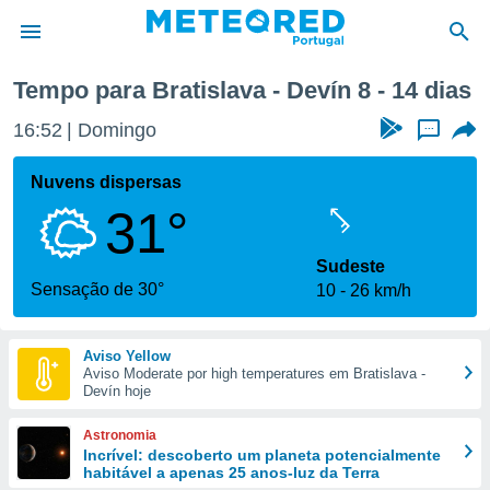
Próxima semana
Tempo para Bratislava - Devín 8 - 14 dias
de
16:52
Domingo
...
 da
empo.pt) foi
Nuvens dispersas
or
31°
is para
e as
 fornecidas
Sudeste
 qualidade.
Sensação de 30°
10
26 km/h
r a este
s das
opções:
Aviso Yellow
Aviso Moderate por high temperatures em Bratislava -
ookies e
Devín hoje
 forma
Astronomia
e digital
Incrível: descoberto um planeta potencialmente
habitável a apenas 25 anos-luz da Terra
da,