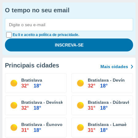
O tempo no seu email
Eu li e aceito a política de privacidade.
Principais cidades
Mais cidades
Bratislava
Bratislava - Devín
32°
18°
32°
18°
Bratislava - Devínska Nová Ves
Bratislava - Dúbravka
32°
18°
31°
18°
Bratislava - Èunovo
Bratislava - Lamaè
31°
18°
31°
18°