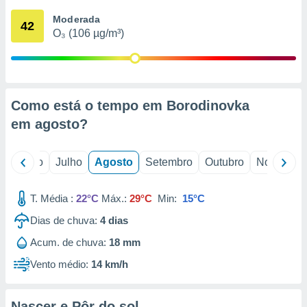
conteúdos.
Moderada
42
O₃ (106 µg/m³)
ção
ão através
de
,
 e
Como está o tempo em Borodinovka
em
agosto
?
dos,
publicidade
s, estudos
o
Junho
Julho
Agosto
Setembro
Outubro
Novembro
a e
mento de
T. Média :
22°C
Máx.:
29°C
Min:
15°C
ossos 1199
Dias de chuva:
4
dias
eiros
Acum. de chuva:
18 mm
Vento médio:
14 km/h
Nascer e Pôr do sol