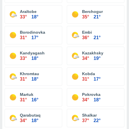
Araltobe
Berchogur
33°
18°
35°
21°
Borodinovka
Embi
31°
17°
36°
21°
Kandyagash
Kazakhsky
33°
18°
34°
19°
Khromtau
Kobda
31°
18°
31°
17°
Martuk
Pokrovka
31°
16°
34°
18°
Qarabutaq
Shalkar
34°
18°
37°
22°