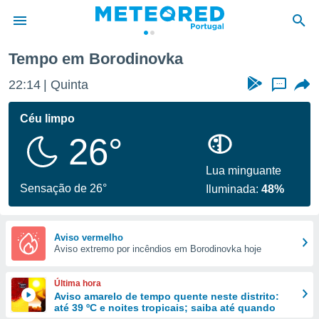
Tempo em Borodinovka
de
22:14
Quinta
...
 da
empo.pt) foi
Céu limpo
or
26°
is para
e as
 fornecidas
Lua minguante
 qualidade.
Sensação de 26°
Iluminada:
48%
r a este
s das
opções:
Aviso vermelho
Aviso extremo por incêndios em Borodinovka hoje
ookies e
 forma
Última hora
e digital
Aviso amarelo de tempo quente neste distrito:
até 39 ºC e noites tropicais; saiba até quando
da,