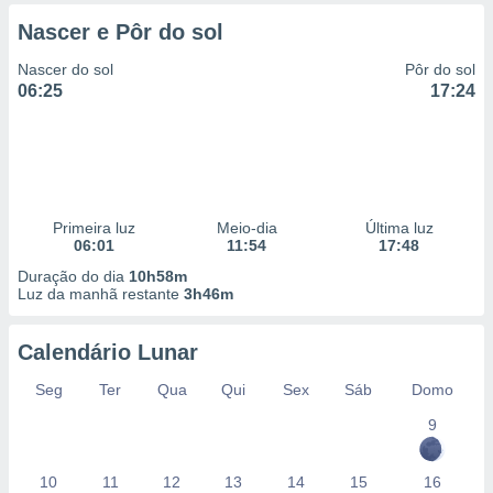
 para
Nascer e Pôr do sol
a, utilizar
Nascer do sol
Pôr do sol
selecionar
06:25
17:24
a, criar
personalizar
tilizar
selecionar
dos, medir
Primeira luz
Meio-dia
Última luz
nho da
06:01
11:54
17:48
, medir o
Duração do dia
10h58m
o dos
Luz da manhã restante
3h46m
r os
ravés de
Calendário Lunar
s ou
Seg
Ter
Qua
Qui
Sex
Sáb
Domo
s de dados
es fontes,
9
 e melhorar
ilizar dados
ara
10
11
12
13
14
15
16