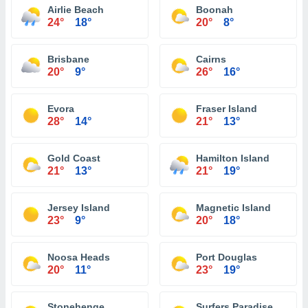
Airlie Beach
Boonah
24°
18°
20°
8°
Brisbane
Cairns
20°
9°
26°
16°
Evora
Fraser Island
28°
14°
21°
13°
Gold Coast
Hamilton Island
21°
13°
21°
19°
Jersey Island
Magnetic Island
23°
9°
20°
18°
Noosa Heads
Port Douglas
20°
11°
23°
19°
Stonehenge
Surfers Paradise