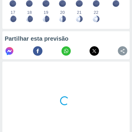
conteúdos.
17
18
19
20
21
22
ção
ão através
de
,
Partilhar esta previsão
 e
dos,
publicidade
s, estudos
a e
mento de
ossos 1199
eiros