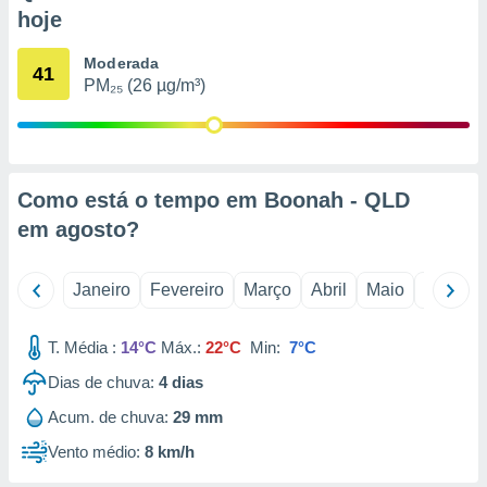
o qual se
hoje
ara tal,
 o seu
Moderada
41
to ou opor-
PM₂₅ (26 µg/m³)
essamento
m qualquer
ando em “
 ou na
Como está o tempo em Boonah - QLD
 Cookies
te.
em
agosto
?
 nossos
Janeiro
Fevereiro
Março
Abril
Maio
Junho
s o
T. Média :
14°C
Máx.:
22°C
Min:
7°C
o de
Dias de chuva:
4
dias
e/ou aceder
Acum. de chuva:
29 mm
ões num
utilizar
Vento médio:
8 km/h
ados para
publicidade,