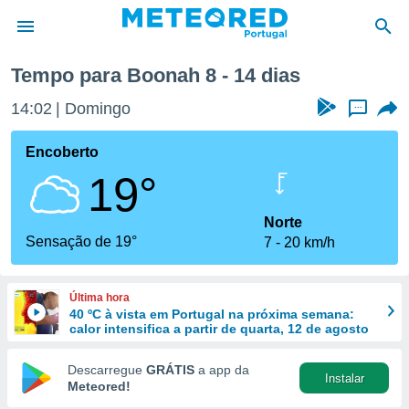
Tempo para Boonah 8 - 14 dias
de
14:02
Domingo
...
 da
empo.pt) foi
Encoberto
or
19°
is para
e as
 fornecidas
Norte
 qualidade.
Sensação de 19°
7
20 km/h
r a este
s das
opções:
Última hora
40 ºC à vista em Portugal na próxima semana:
ookies e
calor intensifica a partir de quarta, 12 de agosto
 forma
Descarregue
GRÁTIS
a app da
Instalar
e digital
Meteored!
da,