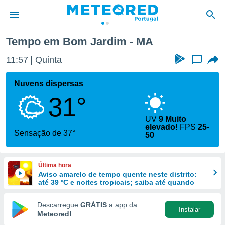
Tempo em Bom Jardim - MA
de
11:57
Quinta
...
 da
empo.pt) foi
Nuvens dispersas
or
31°
is para
e as
 fornecidas
UV
9 Muito
elevado!
FPS
25-
 qualidade.
Sensação de 37°
50
r a este
s das
opções:
Última hora
Aviso amarelo de tempo quente neste distrito:
ookies e
até 39 ºC e noites tropicais; saiba até quando
 forma
Descarregue
GRÁTIS
a app da
e digital
Instalar
Meteored!
da,