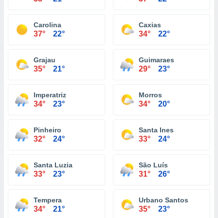
Carolina
Caxias
37°
22°
34°
22°
Grajau
Guimaraes
35°
21°
29°
23°
Imperatriz
Morros
34°
23°
34°
20°
Pinheiro
Santa Ines
32°
24°
33°
24°
Santa Luzia
São Luís
33°
23°
31°
26°
Tempera
Urbano Santos
34°
21°
35°
23°