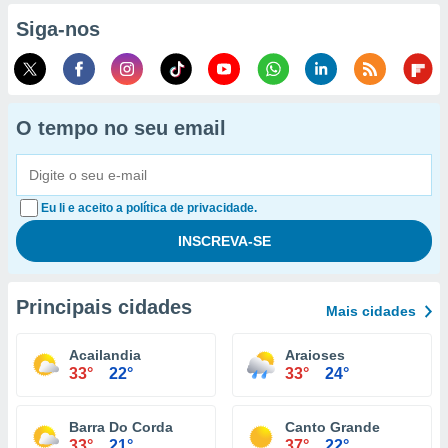
Siga-nos
O tempo no seu email
Eu li e aceito a política de privacidade.
Principais cidades
Mais cidades
Acailandia
Araioses
33°
22°
33°
24°
Barra Do Corda
Canto Grande
33°
21°
37°
22°