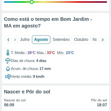
conteúdos.
ção
Como está o tempo em Bom Jardim -
ão através
MA em
agosto
?
de
,
 e
o
Junho
Julho
Agosto
Setembro
Outubro
Novembro
dos,
publicidade
T. Média :
28°C
Máx.:
33°C
Min:
23°C
s, estudos
a e
Dias de chuva:
4
dias
mento de
Acum. de chuva:
17 mm
Vento médio:
9 km/h
ossos 1199
eiros
Nascer e Pôr do sol
Nascer do sol
Pôr do sol
06:09
18:07