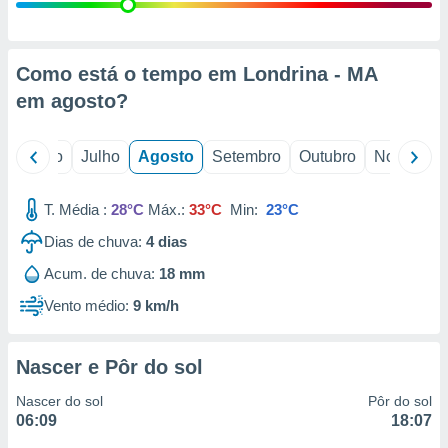
conteúdos.
ção
Como está o tempo em Londrina - MA
ão através
em
agosto
?
de
,
 e
o
Junho
Julho
Agosto
Setembro
Outubro
Novembro
dos,
publicidade
T. Média :
28°C
Máx.:
33°C
Min:
23°C
s, estudos
Dias de chuva:
4
dias
a e
mento de
Acum. de chuva:
18 mm
Vento médio:
9 km/h
ossos 1199
eiros
Nascer e Pôr do sol
Nascer do sol
Pôr do sol
06:09
18:07