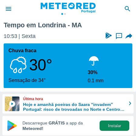
Tempo em Londrina - MA
de
10:53
Sexta
...
 da
empo.pt) foi
Chuva fraca
or
30°
is para
e as
 fornecidas
30%
 qualidade.
Sensação de 34°
0.1 mm
r a este
s das
opções:
Última hora
Hoje e amanhã poeiras do Saara “invadem”
ookies e
Portugal: risco de trovoadas no Norte e Centro
 forma
aumenta
Descarregue
GRÁTIS
a app da
Instalar
e digital
Meteored!
da,