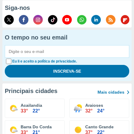
Siga-nos
O tempo no seu email
Eu li e aceito a política de privacidade.
Principais cidades
Mais cidades
Acailandia
Araioses
33°
22°
32°
24°
Barra Do Corda
Canto Grande
33°
21°
37°
22°