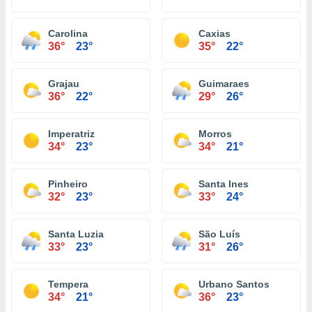
Carolina
Caxias
36°
23°
35°
22°
Grajau
Guimaraes
36°
22°
29°
26°
Imperatriz
Morros
34°
23°
34°
21°
Pinheiro
Santa Ines
32°
23°
33°
24°
Santa Luzia
São Luís
33°
23°
31°
26°
Tempera
Urbano Santos
34°
21°
36°
23°