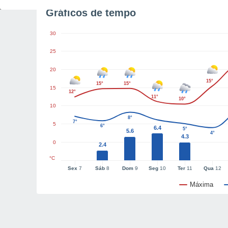
Gráficos de tempo
30
25
20
15°
15°
15°
15
12°
11°
10°
10
8°
7°
5
6°
6.4
5°
5.6
4°
4.3
0
2.4
°C
Sex
7
Sáb
8
Dom
9
Seg
10
Ter
11
Qua
12
Máxima