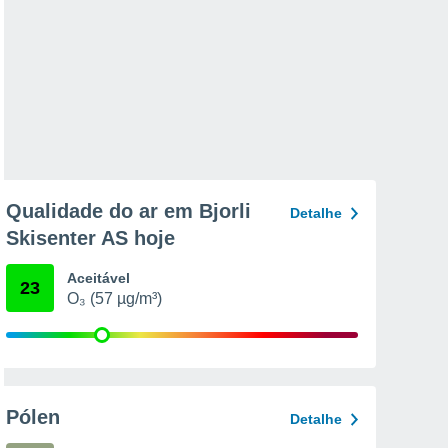
Qualidade do ar em Bjorli
Detalhe
Skisenter AS hoje
Aceitável
23
O₃ (57 µg/m³)
Pólen
Detalhe