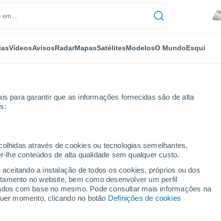
ias
Vídeos
Avisos
Radar
Mapas
Satélites
Modelos
O Mundo
Esqui
is para garantir que as informações fornecidas são de alta
s:
ecolhidas através de cookies ou tecnologias semelhantes,
er-lhe conteúdos de alta qualidade sem qualquer custo.
nter AS
e aceitando a instalação de todos os cookies, próprios ou dos
rtamento no website, bem como desenvolver um perfil
...
lizados com base no mesmo. Pode consultar mais informações na
lquer momento, clicando no botão
Definições de cookies
Por horas
Céu encoberto nas próximas
horas