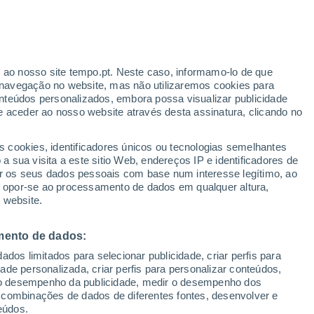
Boletim de neve
Pistas abertas
Elevadores
- / 10
- / 6
r ao nosso site tempo.pt. Neste caso, informamo-lo de que
h
Km esquiáveis
Neve
navegação no website, mas não utilizaremos cookies para
- / 19
-
nteúdos personalizados, embora possa visualizar publicidade
e aceder ao nosso website através desta assinatura, clicando no
 até
s cookies, identificadores únicos ou tecnologias semelhantes
 sua visita a este sitio Web, endereços IP e identificadores de
r os seus dados pessoais com base num interesse legítimo, ao
adar de Chuva
Satélites
Modelos
ou opor-se ao processamento de dados em qualquer altura,
 website.
mento de dados:
egunda
Terça
Quarta
Quinta
dos limitados para selecionar publicidade, criar perfis para
10 Ago.
11 Ago.
12 Ago.
13 Ago.
idade personalizada, criar perfis para personalizar conteúdos,
ir o desempenho da publicidade, medir o desempenho dos
 combinações de dados de diferentes fontes, desenvolver e
eúdos.
90%
90%
70%