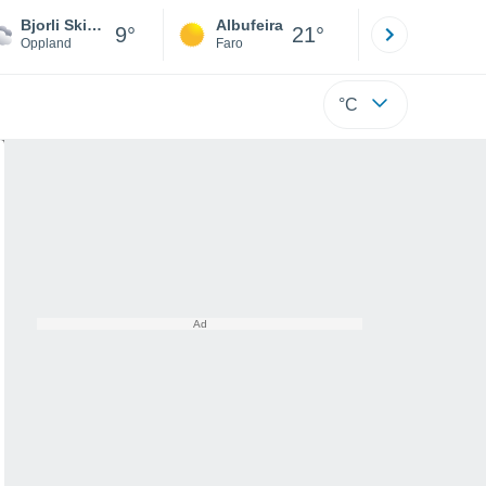
Bjorli Skisenter AS
Albufeira
Lisboa
9°
21°
Oppland
Faro
Lisboa
°C