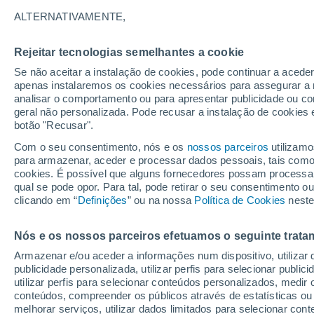
9°
ALTERNATIVAMENTE,
Rejeitar tecnologias semelhantes a cookie
Oeste
Se não aceitar a instalação de cookies, pode continuar a acede
Sensação de 8°
8
-
28 km/
apenas instalaremos os cookies necessários para assegurar a 
analisar o comportamento ou para apresentar publicidade ou co
geral não personalizada. Pode recusar a instalação de cookies 
botão "Recusar".
Última hora
Aviso amarelo de tempo quente neste distrito:
Com o seu consentimento, nós e os
nossos parceiros
utilizamo
39 ºC e noites tropicais; saiba até quando
para armazenar, aceder e processar dados pessoais, tais como a
cookies. É possível que alguns fornecedores possam processa
O Tempo 1 - 7 Dias
Atualidade
Mapas de chuva
R
qual se pode opor. Para tal, pode retirar o seu consentimento 
clicando em “
Definições
” ou na nossa
Política de Cookies
neste
Nós e os nossos parceiros efetuamos o seguinte trata
Amanhã
Domingo
S
Hoje
Armazenar e/ou aceder a informações num dispositivo, utilizar da
8 Ago.
9 Ago.
7 Ago.
publicidade personalizada, utilizar perfis para selecionar public
utilizar perfis para selecionar conteúdos personalizados, med
conteúdos, compreender os públicos através de estatísticas ou
melhorar serviços, utilizar dados limitados para selecionar cont
80%
90%