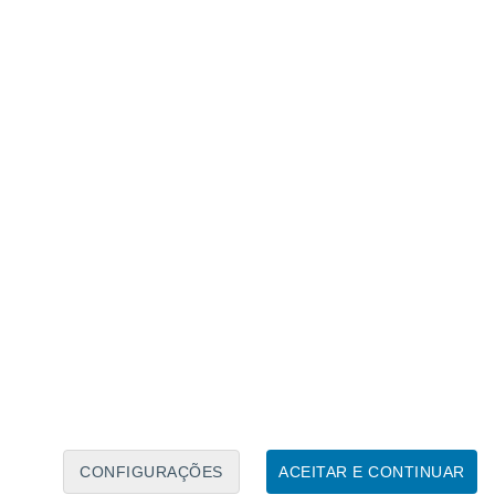
Calendário Lunar
Seg
Ter
Qua
Qui
Sex
Sáb
Domo
7
8
9
10
11
12
13
14
15
16
17
18
19
20
CONFIGURAÇÕES
ACEITAR E CONTINUAR