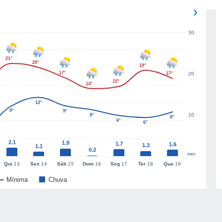
30
21°
20°
19°
17°
17°
20
15°
14°
12°
9°
9°
10
8°
8°
6°
6°
2.1
1.9
1.7
1.6
1.3
1.1
0.2
mm
Qui
13
Sex
14
Sáb
15
Dom
16
Seg
17
Ter
18
Qua
19
Mínima
Chuva