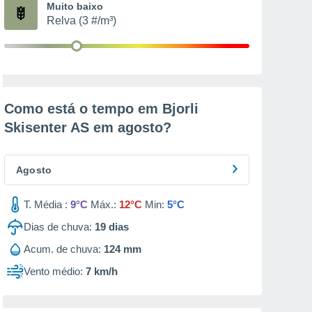
Muito baixo
Relva (3 #/m³)
Como está o tempo em Bjorli
Skisenter AS em
agosto
?
Agosto
T. Média :
9°C
Máx.:
12°C
Min:
5°C
Dias de chuva:
19
dias
Acum. de chuva:
124 mm
Vento médio:
7 km/h