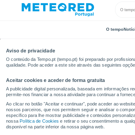
O tempo
Notíc
Aviso de privacidade
O conteúdo da Tempo.pt (tempo.pt) foi preparado por profissiona
qualidade. Pode aceder a este site através das seguintes opçõe
Aceitar cookies e aceder de forma gratuita
Início
Noruega
Oppland
Bjorli Skisenter AS
A publicidade digital personalizada, baseada em informações r
permite-nos financiar a nossa atividade para continuar a fornec
Tempo em Bjorli Skise
Ao clicar no botão "Aceitar e continuar", pode aceder ao websit
nossos parceiros, que nos permitem seguir e analisar o compo
08:41
Sexta
específico para lhe mostrar publicidade e conteúdos persona
nossa
Política de Cookies
e retirar o seu consentimento a qua
disponível na parte inferior da nossa página web.
Encoberto