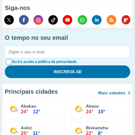
Siga-nos
O tempo no seu email
Eu li e aceito a política de privacidade.
Principais cidades
Mais cidades
Abakan
Abaza
24°
12°
24°
10°
Askiz
Biskamzha
25°
11°
22°
8°