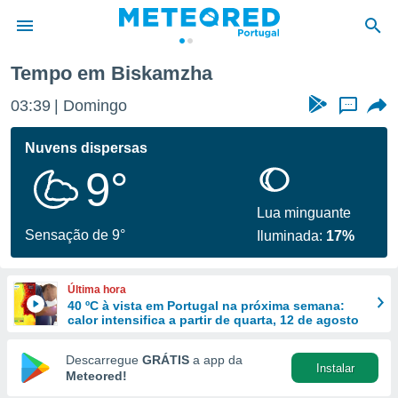
Tempo em Biskamzha
de
03:39
Domingo
...
 da
empo.pt) foi
Nuvens dispersas
or
9°
is para
e as
 fornecidas
Lua minguante
 qualidade.
Sensação de 9°
Iluminada:
17%
r a este
s das
opções:
Última hora
40 ºC à vista em Portugal na próxima semana:
ookies e
calor intensifica a partir de quarta, 12 de agosto
 forma
Descarregue
GRÁTIS
a app da
Instalar
e digital
Meteored!
da,