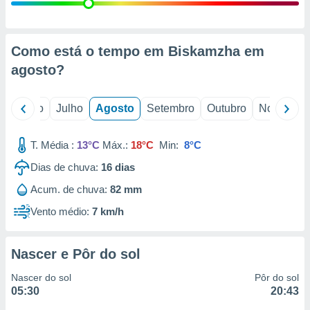
conteúdos.
ção
Como está o tempo em Biskamzha em
ão através
agosto
?
de
,
 e
o
Junho
Julho
Agosto
Setembro
Outubro
Novembro
dos,
publicidade
T. Média :
13°C
Máx.:
18°C
Min:
8°C
s, estudos
Dias de chuva:
16
dias
a e
mento de
Acum. de chuva:
82 mm
Vento médio:
7 km/h
ossos 1199
eiros
Nascer e Pôr do sol
Nascer do sol
Pôr do sol
05:30
20:43