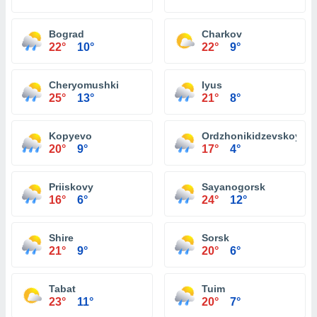
Bograd
Charkov
22°
10°
22°
9°
Cheryomushki
Iyus
25°
13°
21°
8°
Kopyevo
Ordzhonikidzevskoye
20°
9°
17°
4°
Priiskovy
Sayanogorsk
16°
6°
24°
12°
Shire
Sorsk
21°
9°
20°
6°
Tabat
Tuim
23°
11°
20°
7°