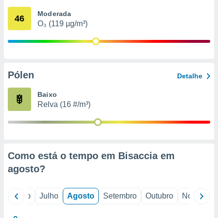
conteúdos.
Moderada
46
O₃ (119 µg/m³)
ção
ão através
de
,
 e
Pólen
Detalhe
dos,
Baixo
publicidade
Relva (16 #/m³)
s, estudos
a e
mento de
ossos 1199
Como está o tempo em Bisaccia em
eiros
agosto
?
o
Junho
Julho
Agosto
Setembro
Outubro
Novembro