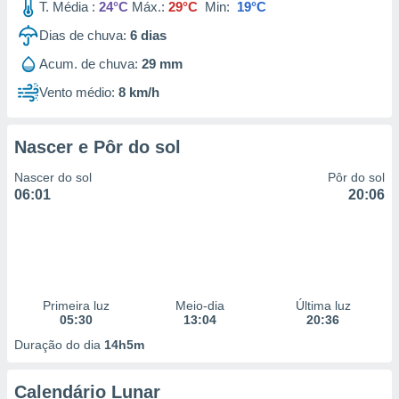
T. Média :
24°C
Máx.:
29°C
Min:
19°C
Dias de chuva:
6
dias
Acum. de chuva:
29 mm
Vento médio:
8 km/h
Nascer e Pôr do sol
Nascer do sol
Pôr do sol
06:01
20:06
Primeira luz
Meio-dia
Última luz
05:30
13:04
20:36
Duração do dia
14h5m
Calendário Lunar