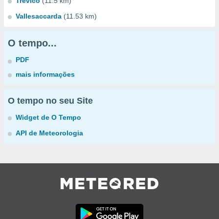
Trevico
(11.5 km)
Vallesaccarda
(11.53 km)
O tempo...
PDF
mais informações
O tempo no seu Site
Widget de O Tempo
API de Meteorologia