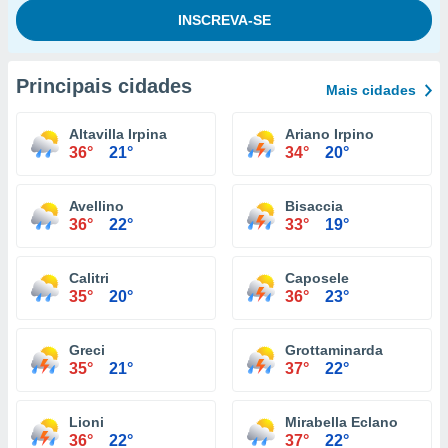
Principais cidades
Mais cidades
Altavilla Irpina
Ariano Irpino
36°
21°
34°
20°
Avellino
Bisaccia
36°
22°
33°
19°
Calitri
Caposele
35°
20°
36°
23°
Greci
Grottaminarda
35°
21°
37°
22°
Lioni
Mirabella Eclano
36°
22°
37°
22°