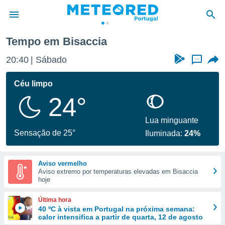
Tempo em Bisaccia
de
20:40
Sábado
...
 da
empo.pt) foi
Céu limpo
or
24°
is para
e as
 fornecidas
Lua minguante
 qualidade.
Sensação de 25°
Iluminada:
24%
r a este
s das
opções:
Aviso vermelho
Aviso extremo por temperaturas elevadas em Bisaccia
ookies e
hoje
 forma
Última hora
e digital
40 ºC à vista em Portugal na próxima semana:
calor intensifica a partir de quarta, 12 de agosto
da,