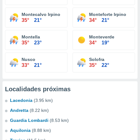
Montecalvo Irpino
Monteforte Irpino
35°
21°
34°
21°
Montella
Monteverde
35°
23°
34°
19°
Nusco
Solofra
33°
21°
35°
22°
Localidades próximas
Lacedonia
(3.95 km)
Andretta
(8.22 km)
Guardia Lombardi
(8.53 km)
Aquilonia
(8.88 km)