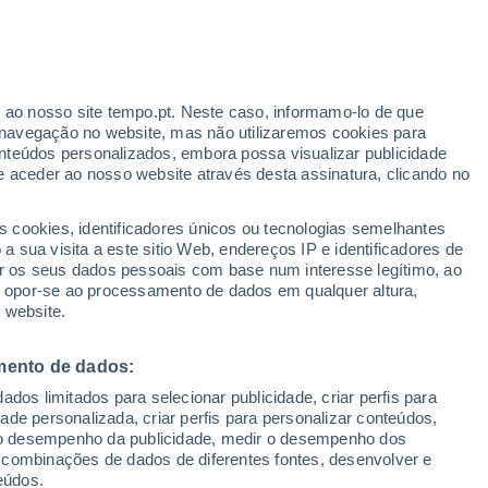
Aviso amarelo
Aviso moderado por temperaturas
elevadas em Bibbiano hoje
r ao nosso site tempo.pt. Neste caso, informamo-lo de que
/h
navegação no website, mas não utilizaremos cookies para
nteúdos personalizados, embora possa visualizar publicidade
e aceder ao nosso website através desta assinatura, clicando no
:
s cookies, identificadores únicos ou tecnologias semelhantes
sto
 sua visita a este sitio Web, endereços IP e identificadores de
r os seus dados pessoais com base num interesse legítimo, ao
Radar de Chuva
Satélites
Modelos
ou opor-se ao processamento de dados em qualquer altura,
 website.
mento de dados:
Terça
Quarta
Quinta
Sexta
dos limitados para selecionar publicidade, criar perfis para
11 Ago.
12 Ago.
13 Ago.
14 Ago.
idade personalizada, criar perfis para personalizar conteúdos,
ir o desempenho da publicidade, medir o desempenho dos
 combinações de dados de diferentes fontes, desenvolver e
eúdos.