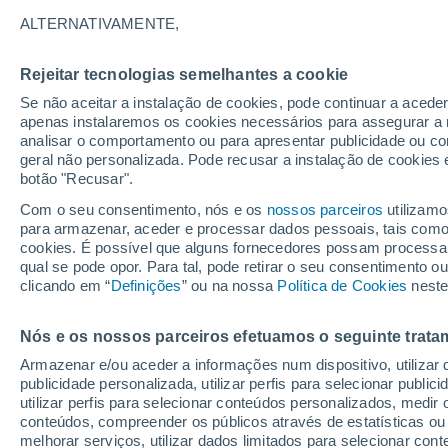
32°
ALTERNATIVAMENTE,
Rejeitar tecnologias semelhantes a cookie
Este
Se não aceitar a instalação de cookies, pode continuar a acede
Sensação de 33°
12
-
27 km
apenas instalaremos os cookies necessários para assegurar a 
analisar o comportamento ou para apresentar publicidade ou co
geral não personalizada. Pode recusar a instalação de cookies 
botão "Recusar".
Última hora
40 ºC à vista em Portugal na próxima semana
Com o seu consentimento, nós e os
nossos parceiros
utilizamo
calor intensifica a partir de quarta, 12 de ago
para armazenar, aceder e processar dados pessoais, tais como a
cookies. É possível que alguns fornecedores possam processa
O Tempo 1 - 7 Dias
Atualidade
Mapas de nuvens
qual se pode opor. Para tal, pode retirar o seu consentimento 
clicando em “
Definições
” ou na nossa
Política de Cookies
neste
Nós e os nossos parceiros efetuamos o seguinte trata
Amanhã
Segunda
Hoje
Armazenar e/ou aceder a informações num dispositivo, utilizar da
9 Ago.
10 Ago.
8 Ago.
publicidade personalizada, utilizar perfis para selecionar public
utilizar perfis para selecionar conteúdos personalizados, med
conteúdos, compreender os públicos através de estatísticas ou
melhorar serviços, utilizar dados limitados para selecionar cont
60%