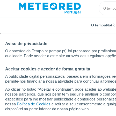
O tempo
Notíc
Aviso de privacidade
O conteúdo da Tempo.pt (tempo.pt) foi preparado por profissiona
qualidade. Pode aceder a este site através das seguintes opçõe
Aceitar cookies e aceder de forma gratuita
Início
Itália
Régio da Emília
Bibbiano
A publicidade digital personalizada, baseada em informações r
permite-nos financiar a nossa atividade para continuar a fornec
Tempo em Bibbiano
Ao clicar no botão "Aceitar e continuar", pode aceder ao websit
nossos parceiros, que nos permitem seguir e analisar o compo
17:04
Sábado
específico para lhe mostrar publicidade e conteúdos persona
nossa
Política de Cookies
e retirar o seu consentimento a qua
disponível na parte inferior da nossa página web.
Nuvens dispersas