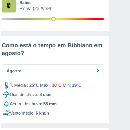
Baixo
Relva (23 #/m³)
Como está o tempo em Bibbiano em
agosto
?
Agosto
T. Média :
25°C
Máx.:
30°C
Min:
19°C
Dias de chuva:
8
dias
Acum. de chuva:
58 mm
Vento médio:
6 km/h