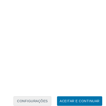
Calendário Lunar
Seg
Ter
Qua
Qui
Sex
Sáb
Domo
8
9
10
11
12
13
14
15
16
17
18
19
20
21
CONFIGURAÇÕES
ACEITAR E CONTINUAR