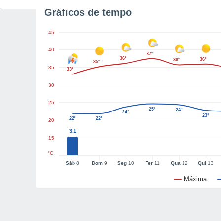
Gráficos de tempo
45
40
37°
36°
36°
36°
35°
35
33°
30
25
25°
24°
24°
23°
22°
22°
20
3.1
15
°C
Sáb
8
Dom
9
Seg
10
Ter
11
Qua
12
Qui
13
Máxima