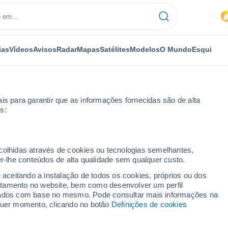
ias
Vídeos
Avisos
Radar
Mapas
Satélites
Modelos
O Mundo
Esqui
is para garantir que as informações fornecidas são de alta
s:
ecolhidas através de cookies ou tecnologias semelhantes,
er-lhe conteúdos de alta qualidade sem qualquer custo.
e aceitando a instalação de todos os cookies, próprios ou dos
rtamento no website, bem como desenvolver um perfil
...
lizados com base no mesmo. Pode consultar mais informações na
lquer momento, clicando no botão
Definições de cookies
Por horas
Intervalos nublados nas
próximas horas