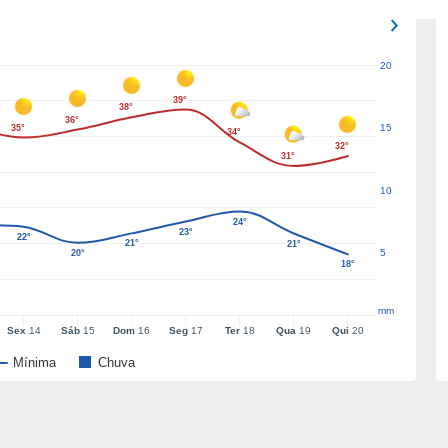
20
39°
38°
36°
15
35°
34°
32°
31°
10
24°
23°
22°
21°
21°
5
20°
18°
mm
Sex
14
Sáb
15
Dom
16
Seg
17
Ter
18
Qua
19
Qui
20
Mínima
Chuva