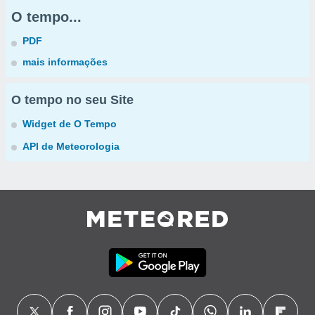
O tempo...
PDF
mais informações
O tempo no seu Site
Widget de O Tempo
API de Meteorologia