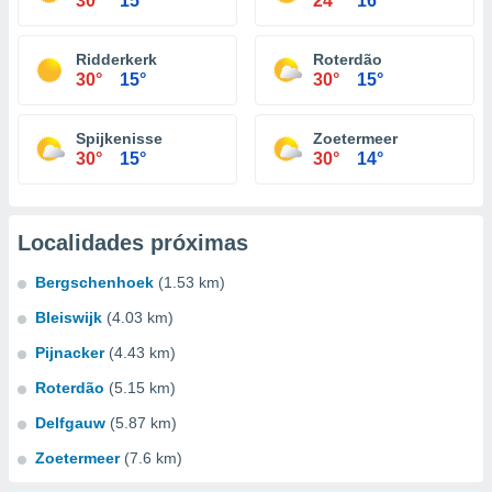
30°
15°
24°
16°
Ridderkerk
Roterdão
30°
15°
30°
15°
Spijkenisse
Zoetermeer
30°
15°
30°
14°
Localidades próximas
Bergschenhoek
(1.53 km)
Bleiswijk
(4.03 km)
Pijnacker
(4.43 km)
Roterdão
(5.15 km)
Delfgauw
(5.87 km)
Zoetermeer
(7.6 km)