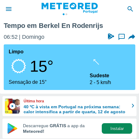
Tempo em Berkel En Rodenrijs
de
06:52
Domingo
...
 da
empo.pt) foi
Limpo
or
15°
is para
e as
 fornecidas
Sudeste
 qualidade.
Sensação de 15°
2
5 km/h
r a este
s das
opções:
Última hora
40 ºC à vista em Portugal na próxima semana:
ookies e
calor intensifica a partir de quarta, 12 de agosto
 forma
Descarregue
GRÁTIS
a app da
Instalar
e digital
Meteored!
da,