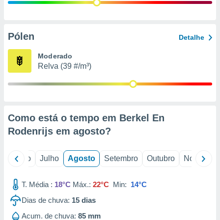
conteúdos.
ção
Pólen
Detalhe
ão através
de
Moderado
,
Relva (39 #/m³)
 e
dos,
publicidade
s, estudos
Como está o tempo em Berkel En
a e
mento de
Rodenrijs em
agosto
?
ossos 1199
o
Junho
Julho
Agosto
Setembro
Outubro
Novembro
eiros
T. Média :
18°C
Máx.:
22°C
Min:
14°C
Dias de chuva:
15
dias
Acum. de chuva:
85 mm