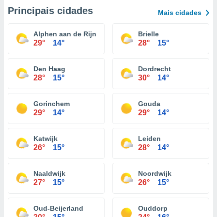
Principais cidades
Mais cidades
Alphen aan de Rijn
Brielle
29°
14°
28°
15°
Den Haag
Dordrecht
28°
15°
30°
14°
Gorinchem
Gouda
29°
14°
29°
14°
Katwijk
Leiden
26°
15°
28°
14°
Naaldwijk
Noordwijk
27°
15°
26°
15°
Oud-Beijerland
Ouddorp