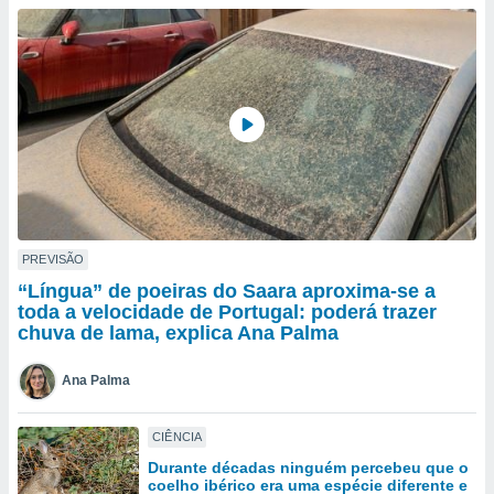
para lhe
licidade e
ados com
esmo. Pode
ais
s na nossa
 Cookies
e
u
nto a
omento,
 botão
de cookies
PREVISÃO
na parte
“Língua” de poeiras do Saara aproxima-se a
nossa
toda a velocidade de Portugal: poderá trazer
.
chuva de lama, explica Ana Palma
IVAMENTE,
Ana Palma
as
CIÊNCIA
tes a
Durante décadas ninguém percebeu que o
coelho ibérico era uma espécie diferente e