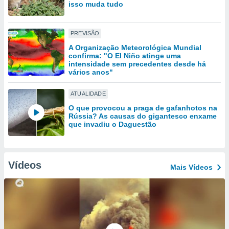
tar a
isso muda tudo
de cookies,
uar a
osso site
PREVISÃO
este caso,
A Organização Meteorológica Mundial
lo de que
confirma: "O El Niño atinge uma
talaremos
intensidade sem precedentes desde há
vários anos"
s para
a navegação
ATUALIDADE
, mas não
O que provocou a praga de gafanhotos na
s cookies
Rússia? As causas do gigantesco enxame
ar o
que invadiu o Daguestão
nto ou
ntar
 ou
Vídeos
Mais Vídeos
dos,
ssa
ublicidade
ada. Pode
nstalação de
ceder ao