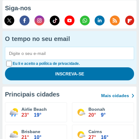
Siga-nos
O tempo no seu email
Eu li e aceito a política de privacidade.
Principais cidades
Mais cidades
Airlie Beach
Boonah
23°
19°
20°
9°
Brisbane
Cairns
21°
10°
27°
16°