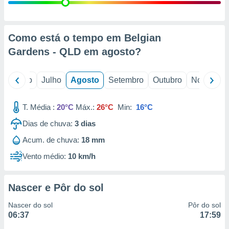
conteúdos.
ção
Como está o tempo em Belgian
ão através
Gardens - QLD em
agosto
?
de
,
 e
o
Junho
Julho
Agosto
Setembro
Outubro
Novembro
dos,
publicidade
T. Média :
20°C
Máx.:
26°C
Min:
16°C
s, estudos
Dias de chuva:
3
dias
a e
mento de
Acum. de chuva:
18 mm
Vento médio:
10 km/h
ossos 1199
eiros
Nascer e Pôr do sol
Nascer do sol
Pôr do sol
06:37
17:59