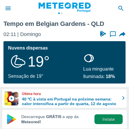
Tempo em Belgian Gardens - QLD
de
02:11
Domingo
...
 da
empo.pt) foi
Nuvens dispersas
or
19°
is para
e as
 fornecidas
Lua minguante
 qualidade.
Sensação de 19°
Iluminada:
18%
r a este
s das
opções:
Última hora
40 ºC à vista em Portugal na próxima semana:
ookies e
calor intensifica a partir de quarta, 12 de agosto
 forma
Descarregue
GRÁTIS
a app da
Instalar
e digital
Meteored!
da,