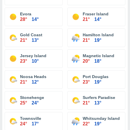
Evora
Fraser Island
28°
14°
21°
14°
Gold Coast
Hamilton Island
21°
13°
21°
19°
Jersey Island
Magnetic Island
23°
10°
20°
18°
Noosa Heads
Port Douglas
21°
12°
23°
19°
Stonehenge
Surfers Paradise
25°
24°
21°
13°
Townsville
Whitsunday Island
24°
17°
22°
19°