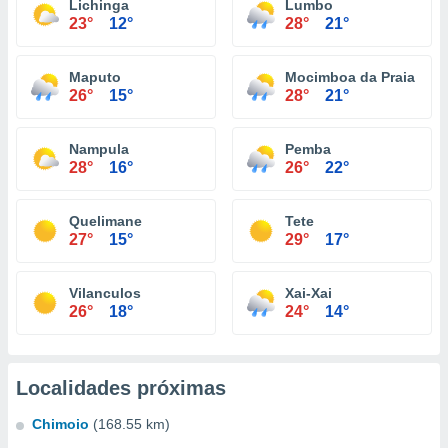
Lichinga
Lumbo
23°
12°
28°
21°
Maputo
Mocimboa da Praia
26°
15°
28°
21°
Nampula
Pemba
28°
16°
26°
22°
Quelimane
Tete
27°
15°
29°
17°
Vilanculos
Xai-Xai
26°
18°
24°
14°
Localidades próximas
Chimoio
(168.55 km)