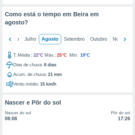
conteúdos.
Como está o tempo em Beira em
ção
agosto
?
ão através
de
,
o
Junho
Julho
Agosto
Setembro
Outubro
Novembro
 e
T. Média :
22°C
Máx.:
25°C
Min:
19°C
dos,
publicidade
Dias de chuva:
6
dias
s, estudos
a e
Acum. de chuva:
21 mm
mento de
Vento médio:
15 km/h
ossos 1199
eiros
Nascer e Pôr do sol
Nascer do sol
Pôr do sol
06:06
17:26