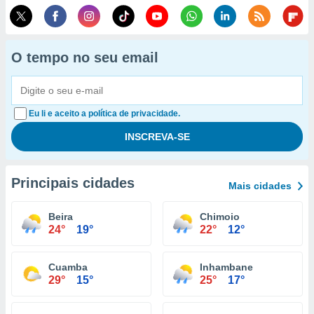
O tempo no seu email
Eu li e aceito a política de privacidade.
Principais cidades
Mais cidades
Beira
Chimoio
24°
19°
22°
12°
Cuamba
Inhambane
29°
15°
25°
17°