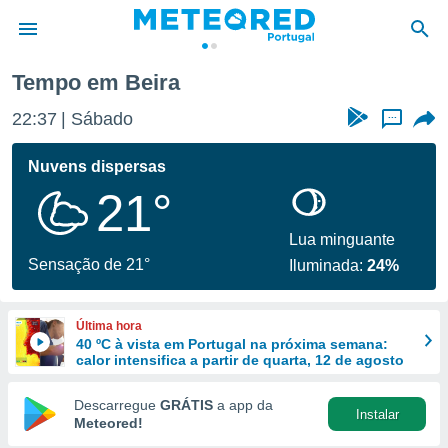
Tempo em Beira
de
22:37
Sábado
...
 da
empo.pt) foi
Nuvens dispersas
or
21°
is para
e as
 fornecidas
Lua minguante
 qualidade.
Sensação de 21°
Iluminada:
24%
r a este
s das
opções:
Última hora
40 ºC à vista em Portugal na próxima semana:
ookies e
calor intensifica a partir de quarta, 12 de agosto
 forma
Descarregue
GRÁTIS
a app da
Instalar
e digital
Meteored!
da,