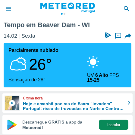
Tempo em Beaver Dam - WI
de
14:02
Sexta
...
 da
empo.pt) foi
Parcialmente nublado
or
26°
is para
e as
 fornecidas
UV
6 Alto
FPS
 qualidade.
Sensação de 28°
15-25
r a este
s das
opções:
Última hora
Hoje e amanhã poeiras do Saara “invadem”
ookies e
Portugal: risco de trovoadas no Norte e Centro
 forma
aumenta
Descarregue
GRÁTIS
a app da
Instalar
e digital
Meteored!
da,