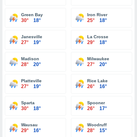
Green Bay
Iron River
30°
18°
25°
18°
Janesville
La Crosse
27°
19°
29°
18°
Madison
Milwaukee
28°
20°
27°
20°
Platteville
Rice Lake
27°
19°
26°
16°
Sparta
Spooner
30°
18°
26°
17°
Wausau
Woodruff
29°
16°
28°
15°