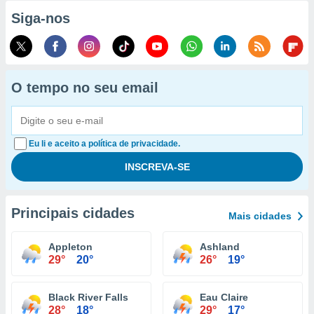
Siga-nos
O tempo no seu email
Eu li e aceito a política de privacidade.
Principais cidades
Mais cidades
Appleton
Ashland
29°
20°
26°
19°
Black River Falls
Eau Claire
28°
18°
29°
17°