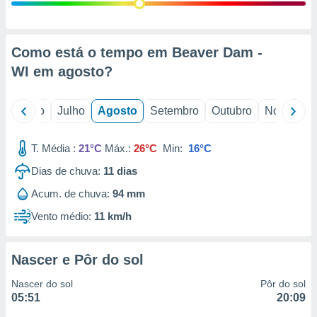
conteúdos.
ção
Como está o tempo em Beaver Dam -
ão através
WI em
agosto
?
de
,
 e
o
Junho
Julho
Agosto
Setembro
Outubro
Novembro
dos,
publicidade
T. Média :
21°C
Máx.:
26°C
Min:
16°C
s, estudos
Dias de chuva:
11
dias
a e
mento de
Acum. de chuva:
94 mm
Vento médio:
11 km/h
ossos 1199
eiros
Nascer e Pôr do sol
Nascer do sol
Pôr do sol
05:51
20:09