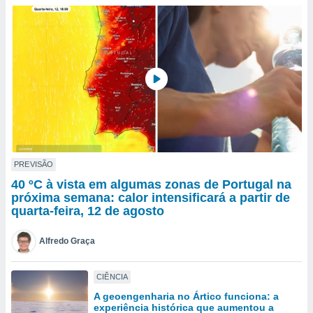
para lhe
licidade e
ados com
esmo. Pode
ais
s na nossa
 Cookies
e
u
nto a
omento,
 botão
de cookies
PREVISÃO
na parte
40 ºC à vista em algumas zonas de Portugal na
nossa
próxima semana: calor intensificará a partir de
.
quarta-feira, 12 de agosto
IVAMENTE,
Alfredo Graça
as
CIÊNCIA
tes a
A geoengenharia no Ártico funciona: a
experiência histórica que aumentou a