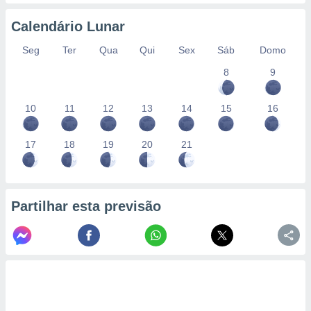
conteúdos.
Calendário Lunar
ção
Seg
Ter
Qua
Qui
Sex
Sáb
Domo
ão através
8
9
de
,
 e
10
11
12
13
14
15
16
dos,
publicidade
17
18
19
20
21
s, estudos
a e
mento de
Partilhar esta previsão
ossos 1199
eiros