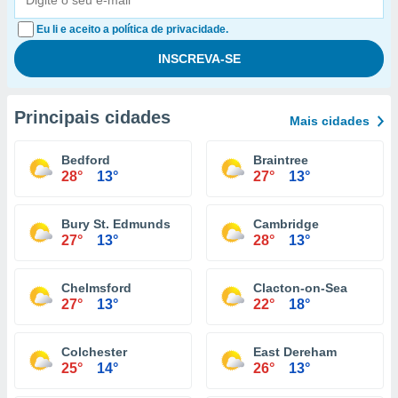
Eu li e aceito a política de privacidade.
Principais cidades
Mais cidades
Bedford
Braintree
28°
13°
27°
13°
Bury St. Edmunds
Cambridge
27°
13°
28°
13°
Chelmsford
Clacton-on-Sea
27°
13°
22°
18°
Colchester
East Dereham
25°
14°
26°
13°