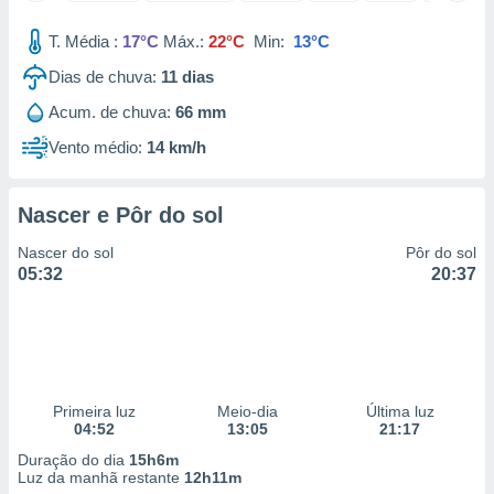
 para
T. Média :
17°C
Máx.:
22°C
Min:
13°C
a, utilizar
Dias de chuva:
11
dias
selecionar
Acum. de chuva:
66 mm
a, criar
personalizar
Vento médio:
14 km/h
tilizar
selecionar
Nascer e Pôr do sol
dos, medir
nho da
Nascer do sol
Pôr do sol
, medir o
05:32
20:37
o dos
r os
ravés de
s ou
s de dados
Primeira luz
Meio-dia
Última luz
es fontes,
04:52
13:05
21:17
 e melhorar
ilizar dados
Duração do dia
15h6m
ara
Luz da manhã restante
12h11m