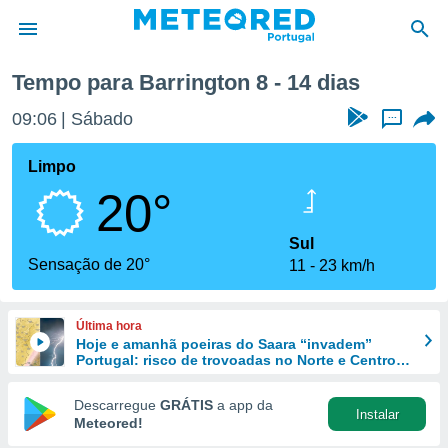
ima semana
Tempo para Barrington 8 - 14 dias
de
09:06
Sábado
...
 da
empo.pt) foi
Limpo
or
20°
is para
e as
 fornecidas
Sul
 qualidade.
Sensação de 20°
11
23 km/h
r a este
s das
opções:
Última hora
Hoje e amanhã poeiras do Saara “invadem”
ookies e
Portugal: risco de trovoadas no Norte e Centro
 forma
aumenta
Descarregue
GRÁTIS
a app da
Instalar
e digital
Meteored!
da,