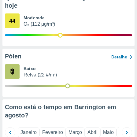
o qual se
hoje
ara tal,
 o seu
Moderada
44
to ou opor-
O₃ (112 µg/m³)
essamento
m qualquer
ando em “
 ou na
Pólen
 Cookies
Detalhe
te.
Baixo
 nossos
Relva (22 #/m³)
s o
o de
Como está o tempo em Barrington em
e/ou aceder
agosto
?
ões num
utilizar
ados para
Janeiro
Fevereiro
Março
Abril
Maio
Junho
publicidade,