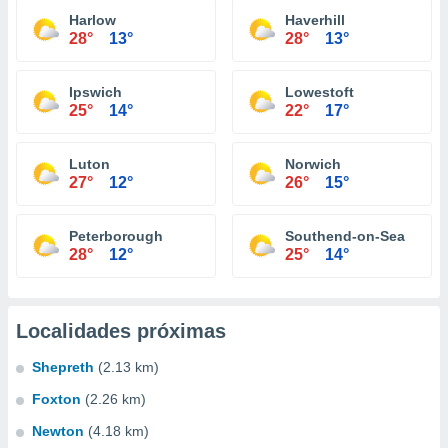
Harlow
Haverhill
28°
13°
28°
13°
Ipswich
Lowestoft
25°
14°
22°
17°
Luton
Norwich
27°
12°
26°
15°
Peterborough
Southend-on-Sea
28°
12°
25°
14°
Localidades próximas
Shepreth
(2.13 km)
Foxton
(2.26 km)
Newton
(4.18 km)