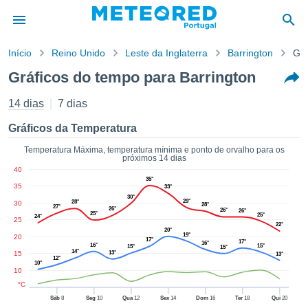
Início
Reino Unido
Leste da Inglaterra
Barrington
Grá
o de
Gráficos do tempo para Barrington
cidade
eúdo da
14 dias
7 dias
empo.pt) foi
ado por
Gráficos da Temperatura
nais para
r que as
Temperatura Máxima, temperatura mínima e ponto de orvalho para os
próximos 14 dias
 fornecidas
40
 qualidade.
35°
35
er a este
33°
30°
avés das
29°
28°
30
28°
27°
26°
26°
26°
s opções:
25°
25°
24°
25
22°
20°
19°
20
cookies e
17°
17°
16°
16°
15°
15°
15°
14°
de forma
15
13°
13°
12°
10°
uita
10
ade digital
°C
lizada,
Sáb
8
Seg
10
Qua
12
Sex
14
Dom
16
Ter
18
Qui
20