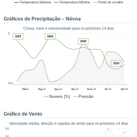
da em
Temperatura Máxima
Temperatura Mínima
Ponto de orvalho
 recolhidas
 cookies ou
Gráficos de Precipitação – Névoa
logias
s, permite-
Chuva, neve e nebulosidade para os próximos 14 dias
iar a nossa
1
5
de para
1023
1024
ACEITAR
1020
a fornecer-
E
dos de alta
CONTINUAR
ade sem
5
r custo.
1010
CONFIGURAÇÕES
 no botão
continuar",
eder ao
mm
ceitando a
Sáb
8
Seg
10
Qua
12
Sex
14
Dom
16
Ter
18
Qui
20
de todos os
Nuvens (%)
Pressão
róprios ou
 parceiros,
permitem
Gráfico de Vento
analisar o
mento no
Velocidade média, direção e rajadas de vento para os próximos 14 dias
 bem como
60
r um perfil
50