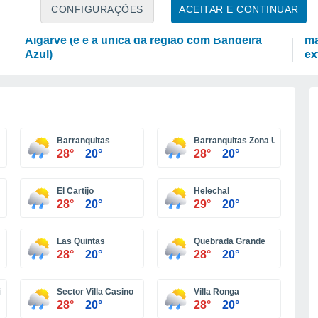
LAZER
CI
CONFIGURAÇÕES
ACEITAR E CONTINUAR
Há uma nova praia fluvial para descobrir no
Ac
Algarve (e é a única da região com Bandeira
ma
Azul)
ex
Barranquitas
Barranquitas Zona Urbana
28°
20°
28°
20°
El Cartijo
Helechal
28°
20°
29°
20°
Las Quintas
Quebrada Grande
28°
20°
28°
20°
niversidad
Sector Villa Casino
Villa Ronga
28°
20°
28°
20°