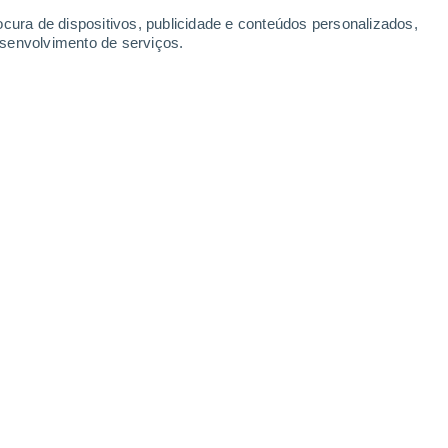
ocura de dispositivos, publicidade e conteúdos personalizados,
esenvolvimento de serviços.
Leaflet
|
©
OpenStreetMap
|
ECMWF
by © Meteored