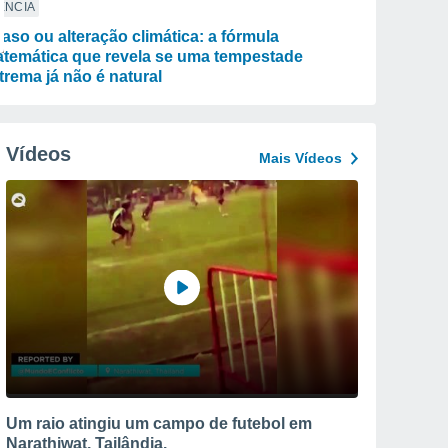
ÊNCIA
aso ou alteração climática: a fórmula
temática que revela se uma tempestade
trema já não é natural
Vídeos
Mais Vídeos
Um raio atingiu um campo de futebol em
Narathiwat, Tailândia.