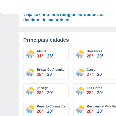
ATUALIDADE
O mapa geográfico da segurança para quem
viaja sozinho: dos refúgios europeus aos
destinos de maior risco
Principais cidades
Almira
Barrancas
31°
26°
28°
20°
Brisas De Aibonito
Carro
28°
20°
27°
20°
La Vega
Las Flores
28°
20°
28°
20°
Reparto Colinas De Monte Verde
Residencial Villa U
28°
20°
28°
20°