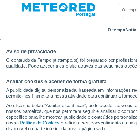
O tempo
Notíc
Aviso de privacidade
O conteúdo da Tempo.pt (tempo.pt) foi preparado por profissiona
qualidade. Pode aceder a este site através das seguintes opçõe
Aceitar cookies e aceder de forma gratuita
Início
Porto Rico
Municipalidade de Barranquitas
A publicidade digital personalizada, baseada em informações r
permite-nos financiar a nossa atividade para continuar a fornec
Tempo no Município de
Ao clicar no botão "Aceitar e continuar", pode aceder ao websit
nossos parceiros, que nos permitem seguir e analisar o compo
específico para lhe mostrar publicidade e conteúdos persona
Hoje, 7 agosto
Todo o dia
Símbolo
nossa
Política de Cookies
e retirar o seu consentimento a qua
disponível na parte inferior da nossa página web.