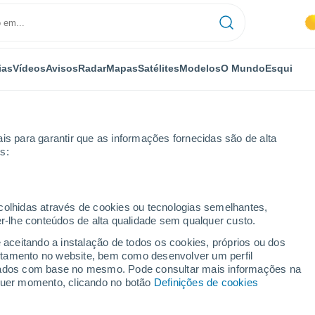
ias
Vídeos
Avisos
Radar
Mapas
Satélites
Modelos
O Mundo
Esqui
is para garantir que as informações fornecidas são de alta
s:
ecolhidas através de cookies ou tecnologias semelhantes,
er-lhe conteúdos de alta qualidade sem qualquer custo.
 Barranquitas
e aceitando a instalação de todos os cookies, próprios ou dos
rtamento no website, bem como desenvolver um perfil
lizados com base no mesmo. Pode consultar mais informações na
31°
lquer momento, clicando no botão
Definições de cookies
26°
Almira