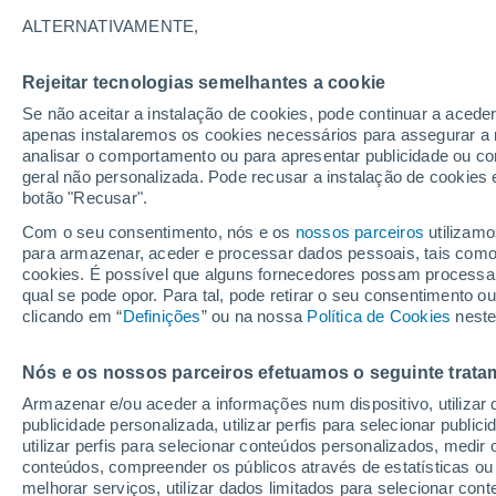
ALTERNATIVAMENTE,
Rejeitar tecnologias semelhantes a cookie
Se não aceitar a instalação de cookies, pode continuar a acede
apenas instalaremos os cookies necessários para assegurar a 
analisar o comportamento ou para apresentar publicidade ou co
geral não personalizada. Pode recusar a instalação de cookies 
botão "Recusar".
Com o seu consentimento, nós e os
nossos parceiros
utilizamo
para armazenar, aceder e processar dados pessoais, tais como a
cookies. É possível que alguns fornecedores possam processa
qual se pode opor. Para tal, pode retirar o seu consentimento 
clicando em “
Definições
” ou na nossa
Política de Cookies
neste
Nós e os nossos parceiros efetuamos o seguinte trata
Armazenar e/ou aceder a informações num dispositivo, utilizar da
publicidade personalizada, utilizar perfis para selecionar public
utilizar perfis para selecionar conteúdos personalizados, med
conteúdos, compreender os públicos através de estatísticas ou
29°
melhorar serviços, utilizar dados limitados para selecionar cont