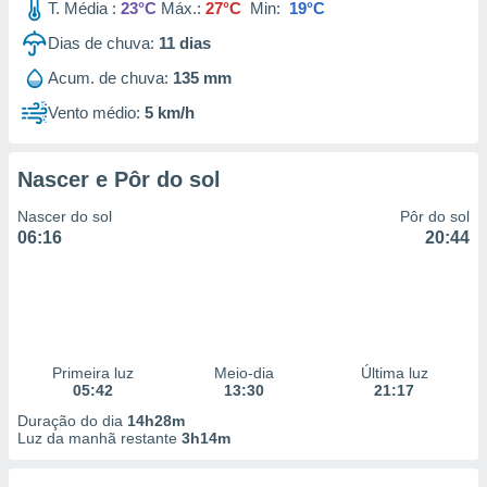
T. Média :
23°C
Máx.:
27°C
Min:
19°C
Dias de chuva:
11
dias
Acum. de chuva:
135 mm
Vento médio:
5 km/h
Nascer e Pôr do sol
Nascer do sol
Pôr do sol
06:16
20:44
Primeira luz
Meio-dia
Última luz
05:42
13:30
21:17
Duração do dia
14h28m
Luz da manhã restante
3h14m