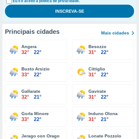
Eu li e aceito a política de privacidade.
Principais cidades
Mais cidades
Angera
Besozzo
32°
22°
31°
22°
Busto Arsizio
Cittiglio
33°
22°
31°
22°
Gallarate
Gavirate
32°
21°
31°
22°
Gorla Minore
Induno Olona
33°
22°
31°
21°
Jerago con Orago
Lonate Pozzolo