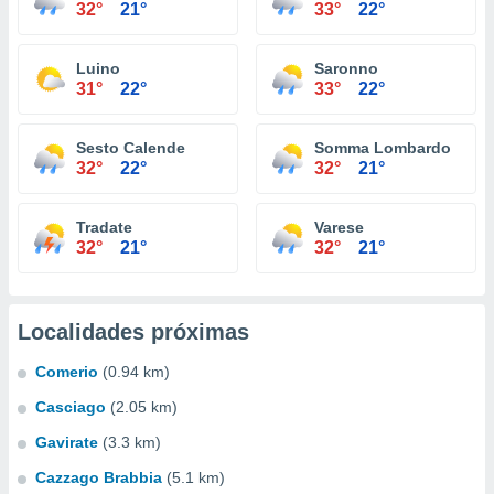
32°
21°
33°
22°
Luino
Saronno
31°
22°
33°
22°
Sesto Calende
Somma Lombardo
32°
22°
32°
21°
Tradate
Varese
32°
21°
32°
21°
Localidades próximas
Comerio
(0.94 km)
Casciago
(2.05 km)
Gavirate
(3.3 km)
Cazzago Brabbia
(5.1 km)