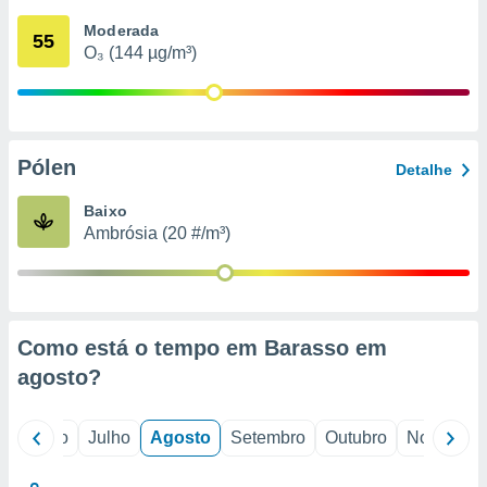
conteúdos.
Moderada
55
O₃ (144 µg/m³)
ção
ão através
de
,
 e
Pólen
Detalhe
dos,
Baixo
publicidade
Ambrósia (20 #/m³)
s, estudos
a e
mento de
ossos 1199
Como está o tempo em Barasso em
eiros
agosto
?
o
Junho
Julho
Agosto
Setembro
Outubro
Novembro