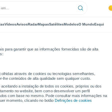
ias
Vídeos
Avisos
Radar
Mapas
Satélites
Modelos
O Mundo
Esqui
is para garantir que as informações fornecidas são de alta
s:
a
ecolhidas através de cookies ou tecnologias semelhantes,
er-lhe conteúdos de alta qualidade sem qualquer custo.
cena - PR
e aceitando a instalação de todos os cookies, próprios ou dos
rtamento no website, bem como desenvolver um perfil
...
lizados com base no mesmo. Pode consultar mais informações na
lquer momento, clicando no botão
Definições de cookies
Por horas
Céu limpo nas próximas horas