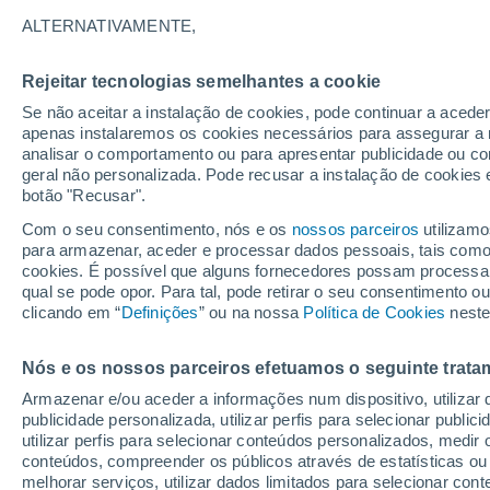
28°
ALTERNATIVAMENTE,
Rejeitar tecnologias semelhantes a cookie
30%
Se não aceitar a instalação de cookies, pode continuar a acede
Sensação de 29°
0.1 mm
apenas instalaremos os cookies necessários para assegurar a 
analisar o comportamento ou para apresentar publicidade ou co
geral não personalizada. Pode recusar a instalação de cookies 
botão "Recusar".
Última hora
40 ºC à vista em Portugal na próxima semana
Com o seu consentimento, nós e os
nossos parceiros
utilizamo
calor intensifica a partir de quarta, 12 de ago
para armazenar, aceder e processar dados pessoais, tais como a
cookies. É possível que alguns fornecedores possam processa
O Tempo 1 - 7 Dias
Atualidade
Mapas de chuva
R
qual se pode opor. Para tal, pode retirar o seu consentimento 
clicando em “
Definições
” ou na nossa
Política de Cookies
neste
Nós e os nossos parceiros efetuamos o seguinte trata
Amanhã
Segunda
Hoje
Armazenar e/ou aceder a informações num dispositivo, utilizar da
9 Ago.
10 Ago.
8 Ago.
publicidade personalizada, utilizar perfis para selecionar public
utilizar perfis para selecionar conteúdos personalizados, med
conteúdos, compreender os públicos através de estatísticas ou
melhorar serviços, utilizar dados limitados para selecionar cont
70%
70%
70%