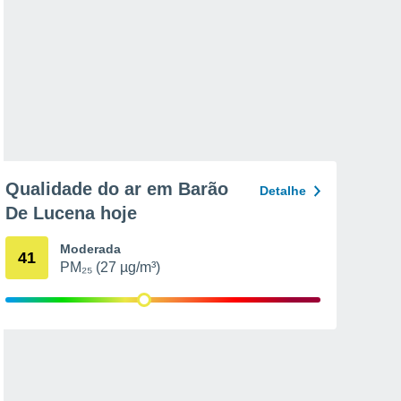
Qualidade do ar em Barão
Detalhe
De Lucena hoje
Moderada
41
PM₂₅ (27 µg/m³)