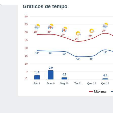
Gráficos de tempo
40
35
29°
29°
30
28°
27°
26°
24°
25
20
19°
18°
18°
18°
15
15°
14°
10
2.9
5
1.4
0.7
0.4
°C
Sáb
8
Dom
9
Seg
10
Ter
11
Qua
12
Qui
13
Máxima