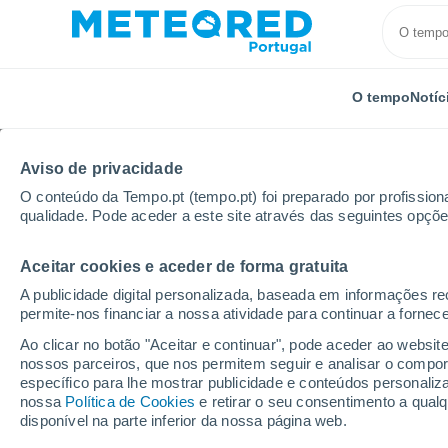
O tempo
Notíc
Aviso de privacidade
O conteúdo da Tempo.pt (tempo.pt) foi preparado por profissiona
qualidade. Pode aceder a este site através das seguintes opçõe
Aceitar cookies e aceder de forma gratuita
Início
Brasil
Estado do Paraná
Barão De Lucen
A publicidade digital personalizada, baseada em informações r
permite-nos financiar a nossa atividade para continuar a fornec
Tempo em Barão De Lu
Ao clicar no botão "Aceitar e continuar", pode aceder ao websit
nossos parceiros, que nos permitem seguir e analisar o compo
15:03
Sábado
específico para lhe mostrar publicidade e conteúdos persona
nossa
Política de Cookies
e retirar o seu consentimento a qua
disponível na parte inferior da nossa página web.
Chuva fraca