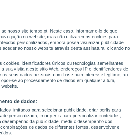
Aviso amarelo
Aviso moderado por outros em
Barão De Lucena hoje
r ao nosso site tempo.pt. Neste caso, informamo-lo de que
navegação no website, mas não utilizaremos cookies para
nteúdos personalizados, embora possa visualizar publicidade
e aceder ao nosso website através desta assinatura, clicando no
:
s cookies, identificadores únicos ou tecnologias semelhantes
sto
 sua visita a este sitio Web, endereços IP e identificadores de
r os seus dados pessoais com base num interesse legítimo, ao
adar de Chuva
Satélites
Modelos
ou opor-se ao processamento de dados em qualquer altura,
 website.
mento de dados:
Terça
Quarta
Quinta
Sexta
dos limitados para selecionar publicidade, criar perfis para
11 Ago.
12 Ago.
13 Ago.
14 Ago.
idade personalizada, criar perfis para personalizar conteúdos,
ir o desempenho da publicidade, medir o desempenho dos
 combinações de dados de diferentes fontes, desenvolver e
eúdos.
30%