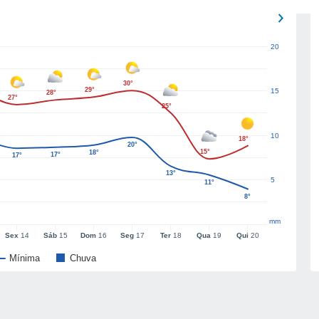
20
30°
29°
15
28°
27°
25°
10
18°
20°
15°
18°
17°
17°
13°
5
11°
8°
mm
Sex
14
Sáb
15
Dom
16
Seg
17
Ter
18
Qua
19
Qui
20
Mínima
Chuva