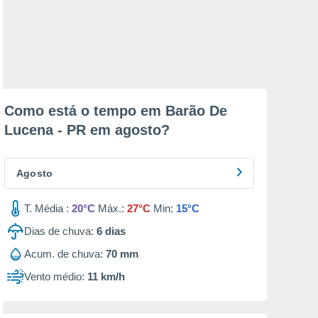
Como está o tempo em Barão De
Lucena - PR em
agosto
?
Agosto
T. Média :
20°C
Máx.:
27°C
Min:
15°C
Dias de chuva:
6
dias
Acum. de chuva:
70 mm
Vento médio:
11 km/h