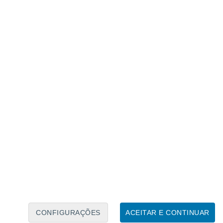
Calendário Lunar
Seg
Ter
Qua
Qui
Sex
Sáb
Domo
8
9
10
11
12
13
14
15
16
17
18
19
20
21
CONFIGURAÇÕES
ACEITAR E CONTINUAR