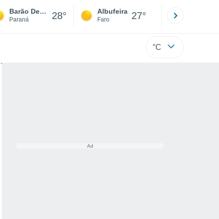
Barão De Lucena
Albufeira
Lisboa
28°
27°
Paraná
Faro
Lisboa
°C