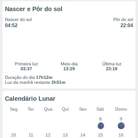
 para
Nascer e Pôr do sol
a, utilizar
Nascer do sol
Pôr do sol
selecionar
04:52
22:04
a, criar
personalizar
tilizar
selecionar
dos, medir
Primeira luz
Meio-dia
Última luz
nho da
03:37
13:29
23:18
, medir o
Duração do dia
17h12m
o dos
Luz da manhã restante
2h51m
r os
ravés de
Calendário Lunar
s ou
Seg
Ter
Qua
Qui
Sex
Sáb
Domo
s de dados
es fontes,
8
9
 e melhorar
ilizar dados
ara
10
11
12
13
14
15
16