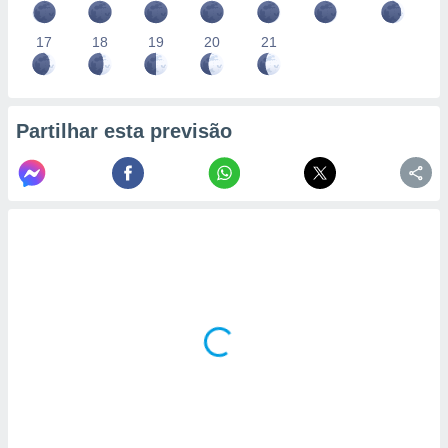
conteúdos.
17
18
19
20
21
ção
ão através
de
,
Partilhar esta previsão
 e
dos,
publicidade
s, estudos
a e
mento de
ossos 1199
eiros