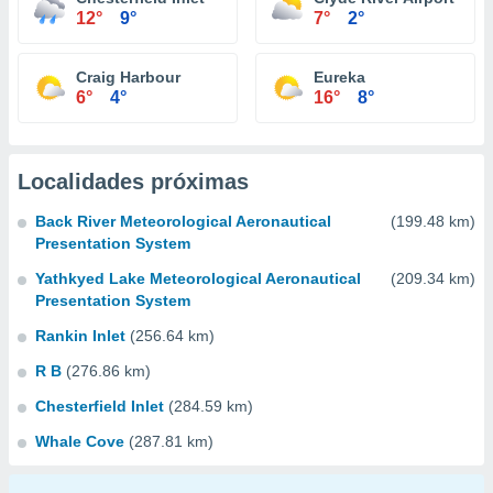
12°
9°
7°
2°
Craig Harbour
Eureka
6°
4°
16°
8°
Localidades próximas
Back River Meteorological Aeronautical
(199.48 km)
Presentation System
Yathkyed Lake Meteorological Aeronautical
(209.34 km)
Presentation System
Rankin Inlet
(256.64 km)
R B
(276.86 km)
Chesterfield Inlet
(284.59 km)
Whale Cove
(287.81 km)