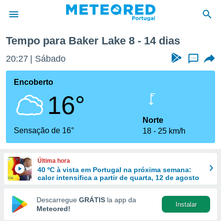
Tempo para Baker Lake 8 - 14 dias
de
20:27
Sábado
...
 da
empo.pt) foi
Encoberto
or
16°
is para
e as
 fornecidas
Norte
 qualidade.
Sensação de 16°
18
25 km/h
r a este
s das
opções:
Última hora
40 ºC à vista em Portugal na próxima semana:
ookies e
calor intensifica a partir de quarta, 12 de agosto
 forma
Descarregue
GRÁTIS
la app da
Instalar
e digital
Meteored!
da,