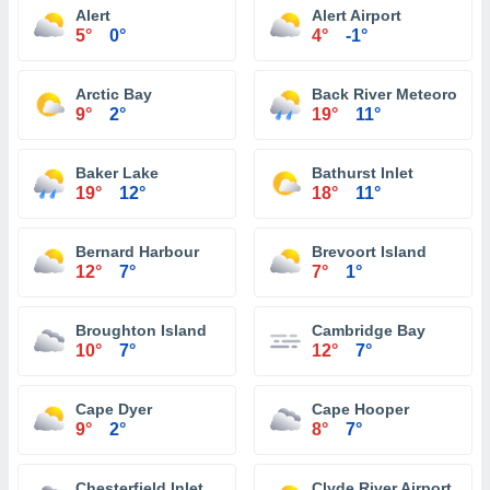
Alert
Alert Airport
5°
0°
4°
-1°
Arctic Bay
Back River Meteorologi
9°
2°
19°
11°
Baker Lake
Bathurst Inlet
19°
12°
18°
11°
Bernard Harbour
Brevoort Island
12°
7°
7°
1°
Broughton Island
Cambridge Bay
10°
7°
12°
7°
Cape Dyer
Cape Hooper
9°
2°
8°
7°
Chesterfield Inlet
Clyde River Airport