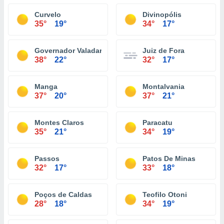
Curvelo
Divinopólis
35°
19°
34°
17°
Governador Valadares
Juiz de Fora
38°
22°
32°
17°
Manga
Montalvania
37°
20°
37°
21°
Montes Claros
Paracatu
35°
21°
34°
19°
Passos
Patos De Minas
32°
17°
33°
18°
Poços de Caldas
Teofilo Otoni
28°
18°
34°
19°