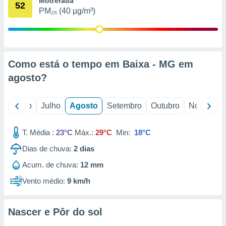
Moderada
conteúdos.
52
PM₂₅ (40 µg/m³)
ção
ão através
de
Como está o tempo em Baixa - MG em
,
 e
agosto
?
dos,
publicidade
o
Junho
Julho
Agosto
Setembro
Outubro
Novembro
s, estudos
a e
mento de
T. Média :
23°C
Máx.:
29°C
Min:
18°C
Dias de chuva:
2
dias
ossos 1199
Acum. de chuva:
12 mm
eiros
Vento médio:
9 km/h
Nascer e Pôr do sol