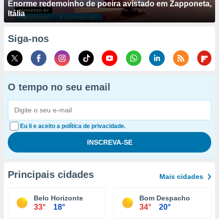
Enorme redemoinho de poeira avistado em Zapponeta,
Itália
Siga-nos
O tempo no seu email
Eu li e aceito a política de privacidade.
Principais cidades
Mais cidades
Belo Horizonte
Bom Despacho
33°
18°
34°
20°