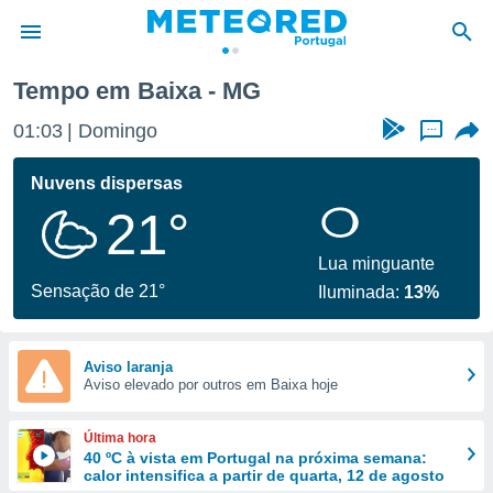
Tempo em Baixa - MG
de
01:03
Domingo
...
 da
empo.pt) foi
Nuvens dispersas
or
21°
is para
e as
 fornecidas
Lua minguante
 qualidade.
Sensação de 21°
Iluminada:
13%
r a este
s das
opções:
Aviso laranja
Aviso elevado por outros em Baixa hoje
ookies e
 forma
Última hora
e digital
40 ºC à vista em Portugal na próxima semana:
calor intensifica a partir de quarta, 12 de agosto
da,