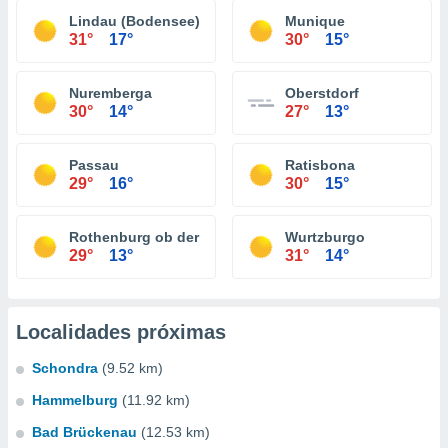
Lindau (Bodensee)
Munique
31°
17°
30°
15°
Nuremberga
Oberstdorf
30°
14°
27°
13°
Passau
Ratisbona
29°
16°
30°
15°
Rothenburg ob der Tauber
Wurtzburgo
29°
13°
31°
14°
Localidades próximas
Schondra
(9.52 km)
Hammelburg
(11.92 km)
Bad Brückenau
(12.53 km)