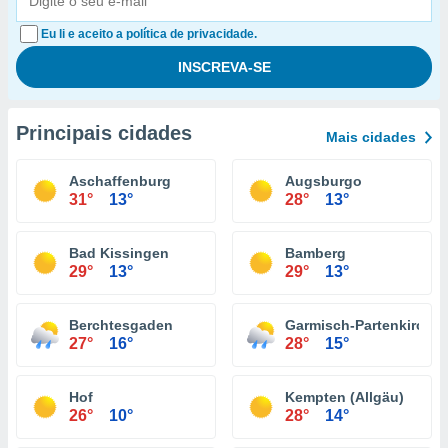
Eu li e aceito a política de privacidade.
Principais cidades
Mais cidades
Aschaffenburg
Augsburgo
31°
13°
28°
13°
Bad Kissingen
Bamberg
29°
13°
29°
13°
Berchtesgaden
Garmisch-Partenkirche
27°
16°
28°
15°
Hof
Kempten (Allgäu)
26°
10°
28°
14°