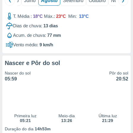
o
Junho
Julho
Agosto
Setembro
Outubro
Novembro
T. Média :
18°C
Máx.:
23°C
Min:
13°C
Dias de chuva:
13
dias
Acum. de chuva:
77 mm
Vento médio:
9 km/h
Nascer e Pôr do sol
Nascer do sol
Pôr do sol
05:59
20:52
Primeira luz
Meio-dia
Última luz
05:21
13:26
21:29
Duração do dia
14h53m