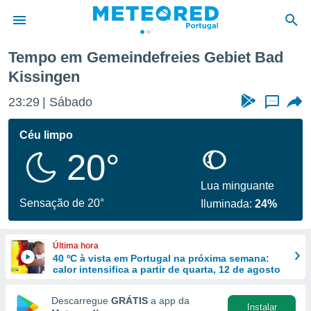
ngen
Tempo em Gemeindefreies Gebiet Bad
Kissingen
de
 da
23:29
Sábado
...
empo.pt) foi
or
Céu limpo
is para
e as
20°
 fornecidas
 qualidade.
Lua minguante
r a este
Sensação de 20°
s das
Iluminada:
24%
opções:
ookies e
Última hora
 forma
40 ºC à vista em Portugal na próxima semana:
calor intensifica a partir de quarta, 12 de agosto
e digital
Descarregue
GRÁTIS
a app da
da,
Instalar