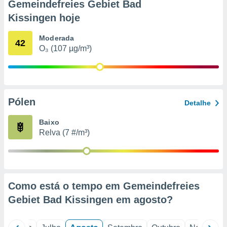
conteúdos.
Gemeindefreies Gebiet Bad
Kissingen hoje
ção
Moderada
42
ão através
O₃ (107 µg/m³)
de
,
 e
dos,
Pólen
Detalhe
publicidade
s, estudos
Baixo
a e
mento de
Relva (7 #/m³)
ossos 1199
eiros
Como está o tempo em Gemeindefreies
Gebiet Bad Kissingen em
agosto
?