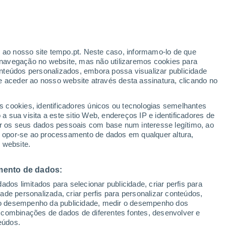
Aviso Red
Aviso Extreme por wind em
Azusaqui hoje
r ao nosso site tempo.pt. Neste caso, informamo-lo de que
/h
Risco de Tempestades
navegação no website, mas não utilizaremos cookies para
Na próxima madrugada
nteúdos personalizados, embora possa visualizar publicidade
e aceder ao nosso website através desta assinatura, clicando no
 até
s cookies, identificadores únicos ou tecnologias semelhantes
 sua visita a este sitio Web, endereços IP e identificadores de
r os seus dados pessoais com base num interesse legítimo, ao
Radar de Chuva
Satélites
Modelos
ou opor-se ao processamento de dados em qualquer altura,
 website.
mento de dados:
omingo
Segunda
Terça
Quarta
dos limitados para selecionar publicidade, criar perfis para
9 Ago.
10 Ago.
11 Ago.
12 Ago.
idade personalizada, criar perfis para personalizar conteúdos,
ir o desempenho da publicidade, medir o desempenho dos
 combinações de dados de diferentes fontes, desenvolver e
eúdos.
80%
90%