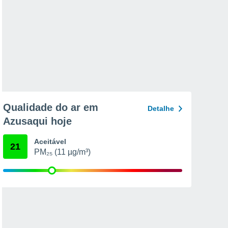
Qualidade do ar em
Detalhe
Azusaqui hoje
Aceitável
21
PM₂₅ (11 µg/m³)