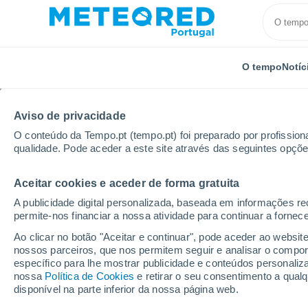
O tempo
Notíc
Aviso de privacidade
O conteúdo da Tempo.pt (tempo.pt) foi preparado por profissiona
qualidade. Pode aceder a este site através das seguintes opçõe
Aceitar cookies e aceder de forma gratuita
Início
Bolívia
Departamento de Santa Cruz
Azu
A publicidade digital personalizada, baseada em informações r
permite-nos financiar a nossa atividade para continuar a fornec
Tempo em Azusaqui
Ao clicar no botão "Aceitar e continuar", pode aceder ao websit
nossos parceiros, que nos permitem seguir e analisar o compo
17:22
Quinta
específico para lhe mostrar publicidade e conteúdos persona
nossa
Política de Cookies
e retirar o seu consentimento a qua
disponível na parte inferior da nossa página web.
Nuvens dispersas