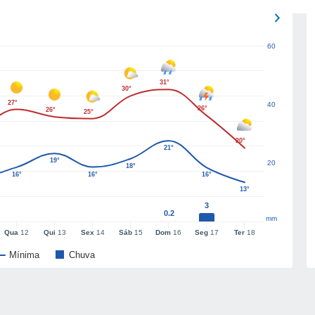
60
31°
30°
27°
40
26°
26°
25°
20°
21°
19°
20
18°
16°
16°
16°
13°
3
0.2
mm
Qua
12
Qui
13
Sex
14
Sáb
15
Dom
16
Seg
17
Ter
18
Mínima
Chuva