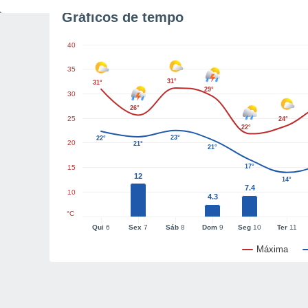
Gráficos de tempo
40
35
31°
31°
29°
30
26°
25
24°
22°
23°
22°
20
21°
21°
17°
15
12
14°
7.4
10
4.3
°C
Qui
6
Sex
7
Sáb
8
Dom
9
Seg
10
Ter
11
Máxima