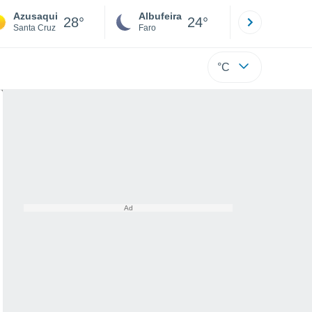
Azusaqui
Albufeira
Lisboa
28°
24°
Santa Cruz
Faro
Lisboa
°C