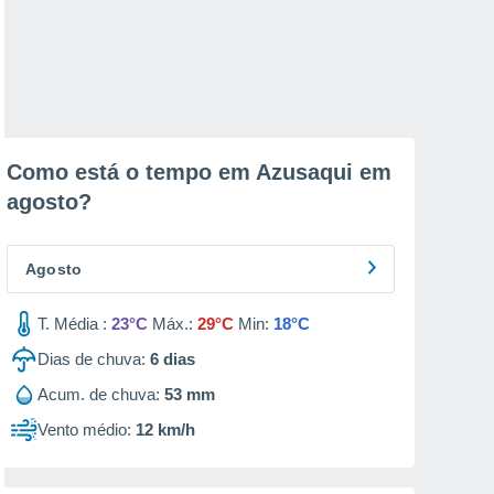
Como está o tempo em Azusaqui em
agosto
?
Agosto
T. Média :
23°C
Máx.:
29°C
Min:
18°C
Dias de chuva:
6
dias
Acum. de chuva:
53 mm
Vento médio:
12 km/h