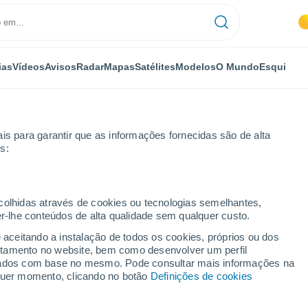
ias
Vídeos
Avisos
Radar
Mapas
Satélites
Modelos
O Mundo
Esqui
is para garantir que as informações fornecidas são de alta
s:
saqui
ecolhidas através de cookies ou tecnologias semelhantes,
er-lhe conteúdos de alta qualidade sem qualquer custo.
e aceitando a instalação de todos os cookies, próprios ou dos
rtamento no website, bem como desenvolver um perfil
...
lizados com base no mesmo. Pode consultar mais informações na
lquer momento, clicando no botão
Definições de cookies
Por horas
Céu limpo nas próximas horas