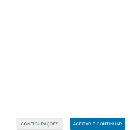
Calendário Lunar
Seg
Ter
Qua
Qui
Sex
Sáb
Domo
6
7
8
9
10
11
12
13
14
15
16
17
18
19
CONFIGURAÇÕES
ACEITAR E CONTINUAR