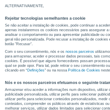
29°
ALTERNATIVAMENTE,
Rejeitar tecnologias semelhantes a cookie
Noroeste
Se não aceitar a instalação de cookies, pode continuar a acede
Sensação de 32°
27
-
56 km
apenas instalaremos os cookies necessários para assegurar a 
analisar o comportamento ou para apresentar publicidade ou co
geral não personalizada. Pode recusar a instalação de cookies 
botão "Recusar".
Última hora
Aviso amarelo de tempo quente neste distrito:
Com o seu consentimento, nós e os
nossos parceiros
utilizamo
39 ºC e noites tropicais; saiba até quando
para armazenar, aceder e processar dados pessoais, tais como a
cookies. É possível que alguns fornecedores possam processa
O Tempo 1 - 7 Dias
Atualidade
Mapas de nuvens
qual se pode opor. Para tal, pode retirar o seu consentimento 
clicando em “
Definições
” ou na nossa
Política de Cookies
neste
Nós e os nossos parceiros efetuamos o seguinte trata
Amanhã
Sábado
D
Hoje
Armazenar e/ou aceder a informações num dispositivo, utilizar da
7 Ago.
8 Ago.
6 Ago.
publicidade personalizada, utilizar perfis para selecionar public
utilizar perfis para selecionar conteúdos personalizados, med
conteúdos, compreender os públicos através de estatísticas ou
melhorar serviços, utilizar dados limitados para selecionar cont
90%