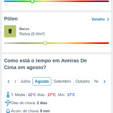
conteúdos.
ção
Pólen
Detalhe
ão através
de
Baixo
,
Relva (9 #/m³)
 e
dos,
publicidade
s, estudos
Como está o tempo em Aveiras De
a e
mento de
Cima em
agosto
?
ossos 1199
o
Junho
Julho
Agosto
Setembro
Outubro
Novembro
eiros
T. Média :
22°C
Máx.:
27°C
Min:
17°C
Dias de chuva:
2
dias
Acum. de chuva:
8 mm