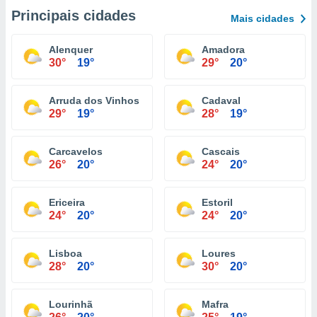
Principais cidades
Mais cidades
Alenquer
Amadora
30°
19°
29°
20°
Arruda dos Vinhos
Cadaval
29°
19°
28°
19°
Carcavelos
Cascais
26°
20°
24°
20°
Ericeira
Estoril
24°
20°
24°
20°
Lisboa
Loures
28°
20°
30°
20°
Lourinhã
Mafra