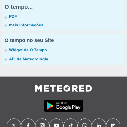
O tempo...
PDF
mais informações
O tempo no seu Site
Widget de O Tempo
API de Meteorologia