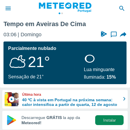
Tempo em Aveiras De Cima
de
03:06
Domingo
...
 da
empo.pt) foi
Parcialmente nublado
or
21°
is para
e as
 fornecidas
Lua minguante
 qualidade.
Sensação de 21°
Iluminada:
15%
r a este
s das
opções:
Última hora
40 ºC à vista em Portugal na próxima semana:
ookies e
calor intensifica a partir de quarta, 12 de agosto
 forma
Descarregue
GRÁTIS
la app da
Instalar
e digital
Meteored!
da,