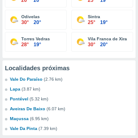
26°
20°
25°
19°
Odivelas
Sintra
30°
20°
25°
19°
Torres Vedras
Vila Franca de Xira
28°
19°
30°
20°
Localidades próximas
Vale Do Paraíso
(2.76 km)
Lapa
(3.87 km)
Pontével
(5.32 km)
Aveiras De Baixo
(6.07 km)
Maçussa
(6.95 km)
Vale Da Pinta
(7.39 km)