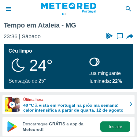
Tempo em Ataleia - MG
de
23:36
Sábado
...
 da
empo.pt) foi
Céu limpo
or
24°
is para
e as
 fornecidas
Lua minguante
 qualidade.
Sensação de 25°
Iluminada:
22%
r a este
s das
opções:
Última hora
40 ºC à vista em Portugal na próxima semana:
ookies e
calor intensifica a partir de quarta, 12 de agosto
 forma
Descarregue
GRÁTIS
a app da
Instalar
e digital
Meteored!
da,