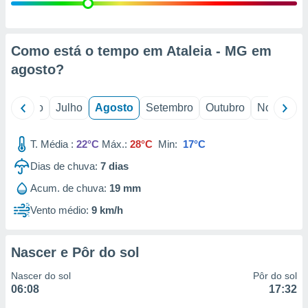
conteúdos.
ção
Como está o tempo em Ataleia - MG em
ão através
agosto
?
de
,
 e
o
Junho
Julho
Agosto
Setembro
Outubro
Novembro
dos,
publicidade
T. Média :
22°C
Máx.:
28°C
Min:
17°C
s, estudos
Dias de chuva:
7
dias
a e
mento de
Acum. de chuva:
19 mm
Vento médio:
9 km/h
ossos 1199
eiros
Nascer e Pôr do sol
Nascer do sol
Pôr do sol
06:08
17:32