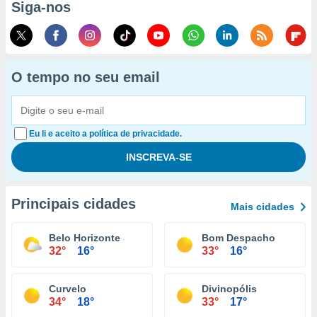
Siga-nos
O tempo no seu email
Eu li e aceito a política de privacidade.
Principais cidades
Mais cidades
Belo Horizonte
Bom Despacho
32°
16°
33°
16°
Curvelo
Divinopólis
34°
18°
33°
17°