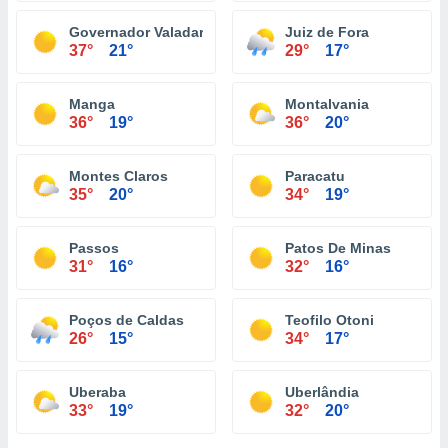
Governador Valadares
Juiz de Fora
37°
21°
29°
17°
Manga
Montalvania
36°
19°
36°
20°
Montes Claros
Paracatu
35°
20°
34°
19°
Passos
Patos De Minas
31°
16°
32°
16°
Poços de Caldas
Teofilo Otoni
26°
15°
34°
17°
Uberaba
Uberlândia
33°
19°
32°
20°