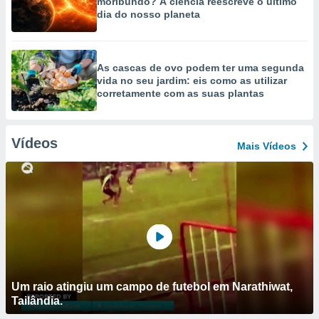
moribundo? A ciência reescreve o último
dia do nosso planeta
As cascas de ovo podem ter uma segunda
vida no seu jardim: eis como as utilizar
corretamente com as suas plantas
Vídeos
Mais Vídeos
Um raio atingiu um campo de futebol em Narathiwat,
Tailândia.