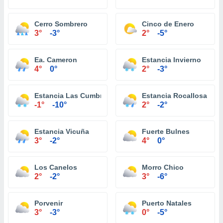
Cerro Sombrero
Cinco de Enero
3°
-3°
2°
-5°
Ea. Cameron
Estancia Invierno
4°
0°
2°
-3°
Estancia Las Cumbres
Estancia Rocallosa
-1°
-10°
2°
-2°
Estancia Vicuña
Fuerte Bulnes
3°
-2°
4°
0°
Los Canelos
Morro Chico
2°
-2°
3°
-6°
Porvenir
Puerto Natales
3°
-3°
0°
-5°