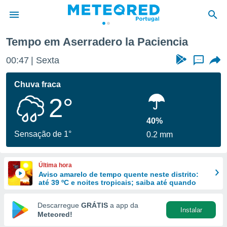
aciencia
Tempo em Aserradero la Paciencia
de
00:47
Sexta
...
 da
empo.pt) foi
Chuva fraca
or
2°
is para
e as
 fornecidas
40%
 qualidade.
Sensação de 1°
0.2 mm
r a este
s das
opções:
Última hora
Aviso amarelo de tempo quente neste distrito:
ookies e
até 39 ºC e noites tropicais; saiba até quando
 forma
Descarregue
GRÁTIS
a app da
Instalar
e digital
Meteored!
da,