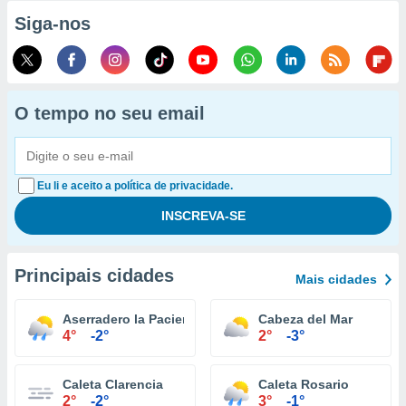
Siga-nos
O tempo no seu email
Eu li e aceito a política de privacidade.
Principais cidades
Mais cidades
Aserradero la Paciencia
Cabeza del Mar
4°
-2°
2°
-3°
Caleta Clarencia
Caleta Rosario
2°
-2°
3°
-1°