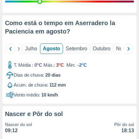
conteúdos.
ção
Como está o tempo em Aserradero la
ão através
Paciencia em
agosto
?
de
,
 e
o
Junho
Julho
Agosto
Setembro
Outubro
Novembro
dos,
publicidade
T. Média :
0°C
Máx.:
3°C
Min:
-2°C
s, estudos
Dias de chuva:
20
dias
a e
mento de
Acum. de chuva:
112 mm
Vento médio:
10 km/h
ossos 1199
eiros
Nascer e Pôr do sol
Nascer do sol
Pôr do sol
09:12
18:13