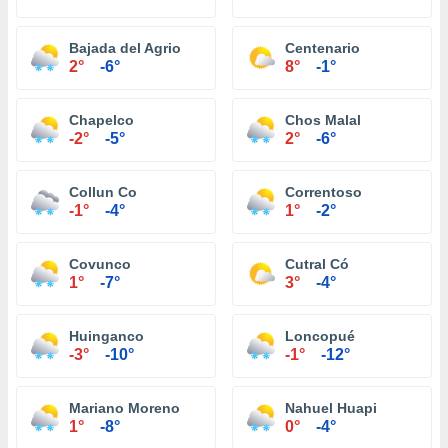
Bajada del Agrio
Centenario
2°
-6°
8°
-1°
Chapelco
Chos Malal
-2°
-5°
2°
-6°
Collun Co
Correntoso
-1°
-4°
1°
-2°
Covunco
Cutral Có
1°
-7°
3°
-4°
Huinganco
Loncopué
-3°
-10°
-1°
-12°
Mariano Moreno
Nahuel Huapi
1°
-8°
0°
-4°