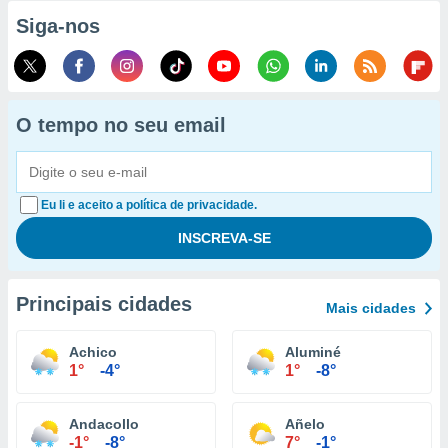
Siga-nos
O tempo no seu email
Eu li e aceito a política de privacidade.
Principais cidades
Mais cidades
Achico
Aluminé
1°
-4°
1°
-8°
Andacollo
Añelo
-1°
-8°
7°
-1°