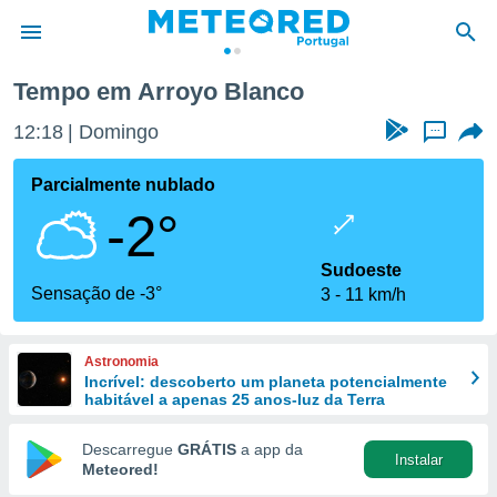
Tempo em Arroyo Blanco
de
12:18
Domingo
...
 da
empo.pt) foi
Parcialmente nublado
or
-2°
is para
e as
 fornecidas
Sudoeste
 qualidade.
Sensação de -3°
3
11 km/h
r a este
s das
opções:
Astronomia
Incrível: descoberto um planeta potencialmente
ookies e
habitável a apenas 25 anos-luz da Terra
 forma
Descarregue
GRÁTIS
a app da
Instalar
e digital
Meteored!
da,