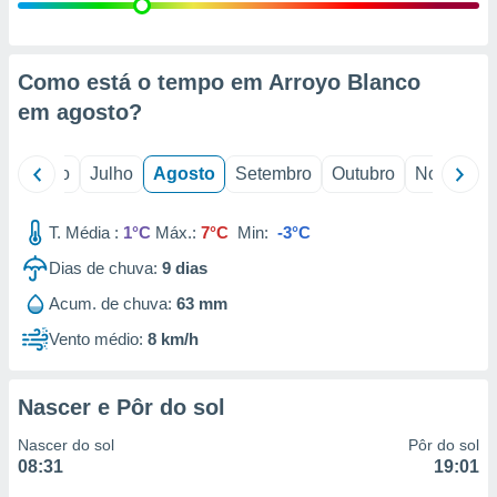
conteúdos.
ção
Como está o tempo em Arroyo Blanco
ão através
em
agosto
?
de
,
 e
o
Junho
Julho
Agosto
Setembro
Outubro
Novembro
dos,
publicidade
T. Média :
1°C
Máx.:
7°C
Min:
-3°C
s, estudos
Dias de chuva:
9
dias
a e
mento de
Acum. de chuva:
63 mm
Vento médio:
8 km/h
ossos 1199
eiros
Nascer e Pôr do sol
Nascer do sol
Pôr do sol
08:31
19:01