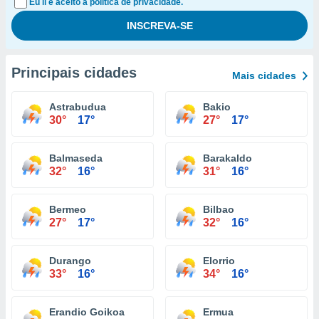
Eu li e aceito a política de privacidade.
Principais cidades
Mais cidades
Astrabudua
Bakio
30°
17°
27°
17°
Balmaseda
Barakaldo
32°
16°
31°
16°
Bermeo
Bilbao
27°
17°
32°
16°
Durango
Elorrio
33°
16°
34°
16°
Erandio Goikoa
Ermua