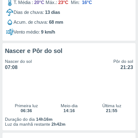
T. Média :
20°C
Máx.:
23°C
Min:
16°C
Dias de chuva:
13
dias
Acum. de chuva:
68 mm
Vento médio:
9 km/h
Nascer e Pôr do sol
Nascer do sol
Pôr do sol
07:08
21:23
Primeira luz
Meio-dia
Última luz
06:36
14:16
21:55
Duração do dia
14h16m
Luz da manhã restante
2h42m