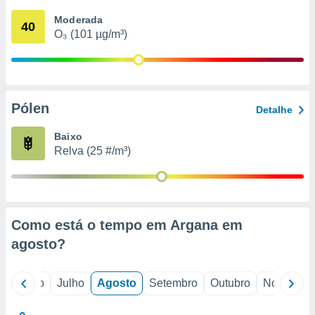
conteúdos.
Moderada
40
O₃ (101 µg/m³)
ção
ão através
de
,
 e
Pólen
Detalhe
dos,
Baixo
publicidade
Relva (25 #/m³)
s, estudos
a e
mento de
ossos 1199
Como está o tempo em Argana em
eiros
agosto
?
o
Junho
Julho
Agosto
Setembro
Outubro
Novembro