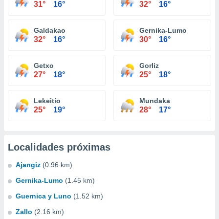
31°
16°
32°
16°
Galdakao
Gernika-Lumo
32°
16°
30°
16°
Getxo
Gorliz
27°
18°
25°
18°
Lekeitio
Mundaka
25°
19°
28°
17°
Localidades próximas
Ajangiz
(0.96 km)
Gernika-Lumo
(1.45 km)
Guernica y Luno
(1.52 km)
Zallo
(2.16 km)