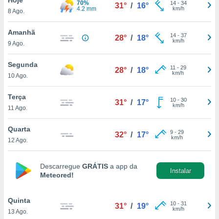
70%
para lhe
14
-
34
31°
/
16°
4.2 mm
km/h
8 Ago.
licidade e
ados com
Amanhã
14
-
37
28°
/
18°
esmo. Pode
km/h
9 Ago.
ais
s na nossa
Segunda
11
-
29
 Cookies
e
28°
/
18°
km/h
10 Ago.
u
nto a
omento,
Terça
10
-
30
31°
/
17°
 botão
km/h
11 Ago.
de cookies
na parte
Quarta
9
-
29
nossa
32°
/
17°
km/h
12 Ago.
.
IVAMENTE,
Descarregue
GRÁTIS
a app da
Instalar
Meteored!
as
tes a
Quinta
10
-
31
31°
/
19°
km/h
13 Ago.