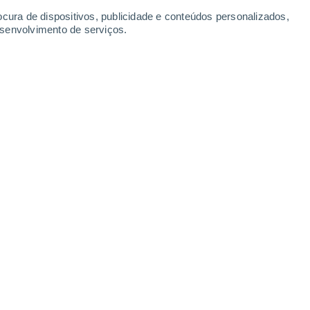
-
29
km/h
14
-
35
km/h
8
-
25
km/h
8
-
28
km/h
ocura de dispositivos, publicidade e conteúdos personalizados,
esenvolvimento de serviços.
Nordeste
0 Baixo
12
-
29 km/h
FPS:
não
Nordeste
0 Baixo
11
-
24 km/h
FPS:
não
Nordeste
0 Baixo
11
-
23 km/h
FPS:
não
Nordeste
0 Baixo
12
-
23 km/h
FPS:
não
Nordeste
0 Baixo
12
-
26 km/h
FPS:
não