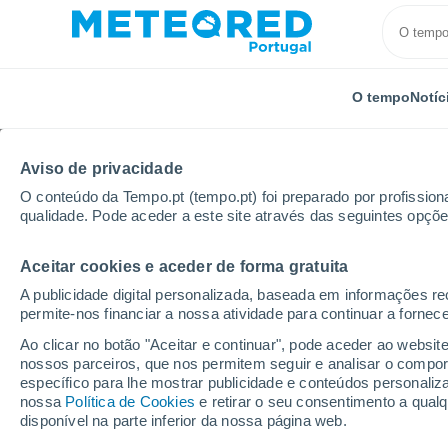
O tempo
Notíc
Aviso de privacidade
O conteúdo da Tempo.pt (tempo.pt) foi preparado por profissiona
qualidade. Pode aceder a este site através das seguintes opçõe
Aceitar cookies e aceder de forma gratuita
Início
França
Borgonha-Franco-Condado
Jura
A publicidade digital personalizada, baseada em informações r
permite-nos financiar a nossa atividade para continuar a fornec
Tempo em Arbois
Ao clicar no botão "Aceitar e continuar", pode aceder ao websit
nossos parceiros, que nos permitem seguir e analisar o compo
00:40
Sexta
específico para lhe mostrar publicidade e conteúdos persona
nossa
Política de Cookies
e retirar o seu consentimento a qua
disponível na parte inferior da nossa página web.
Céu limpo