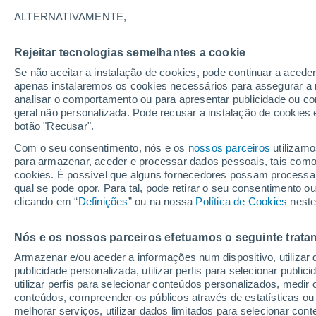
21°
ALTERNATIVAMENTE,
Rejeitar tecnologias semelhantes a cookie
Lua mingu
Se não aceitar a instalação de cookies, pode continuar a acede
Iluminada
Sensação de 21°
apenas instalaremos os cookies necessários para assegurar a 
analisar o comportamento ou para apresentar publicidade ou co
geral não personalizada. Pode recusar a instalação de cookies 
botão "Recusar".
O Tempo 1 - 7 Dias
Atualidade
Mapas de temperat
Com o seu consentimento, nós e os
nossos parceiros
utilizamo
para armazenar, aceder e processar dados pessoais, tais como a
cookies. É possível que alguns fornecedores possam processa
qual se pode opor. Para tal, pode retirar o seu consentimento 
Amanhã
Domingo
S
Hoje
clicando em “
Definições
” ou na nossa
Política de Cookies
neste
8 Ago.
9 Ago.
7 Ago.
Nós e os nossos parceiros efetuamos o seguinte trata
Armazenar e/ou aceder a informações num dispositivo, utilizar da
publicidade personalizada, utilizar perfis para selecionar public
utilizar perfis para selecionar conteúdos personalizados, med
33°
/
16°
35°
/
19°
29°
/
16°
conteúdos, compreender os públicos através de estatísticas ou
melhorar serviços, utilizar dados limitados para selecionar cont