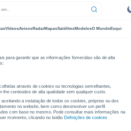
ias
Vídeos
Avisos
Radar
Mapas
Satélites
Modelos
O Mundo
Esqui
is para garantir que as informações fornecidas são de alta
s:
Arbois
ecolhidas através de cookies ou tecnologias semelhantes,
er-lhe conteúdos de alta qualidade sem qualquer custo.
e aceitando a instalação de todos os cookies, próprios ou dos
rtamento no website, bem como desenvolver um perfil
...
lizados com base no mesmo. Pode consultar mais informações na
lquer momento, clicando no botão
Definições de cookies
Por horas
Céu limpo nas próximas horas