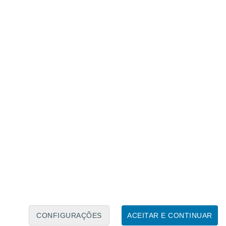
Calendário Lunar
Seg
Ter
Qua
Qui
Sex
Sáb
Domo
7
8
9
10
11
12
13
14
15
16
17
18
19
20
CONFIGURAÇÕES
ACEITAR E CONTINUAR