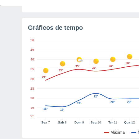
Tempo para o amanhecer
5h 9m
Gráficos de tempo
50
45
40
36°
35°
35°
34°
35
33°
29°
30
25
22°
20
20°
20°
19°
15
16°
16°
°C
Sex
7
Sáb
8
Dom
9
Seg
10
Ter
11
Qua
12
Máxima