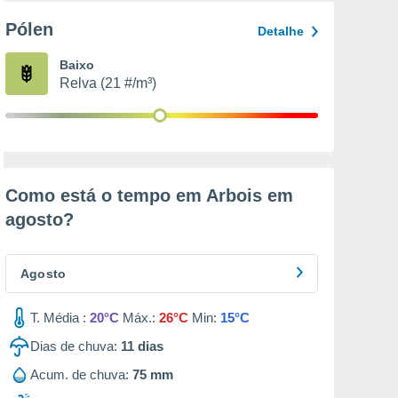
Pólen
Detalhe
Baixo
Relva (21 #/m³)
Como está o tempo em Arbois em
agosto
?
Agosto
T. Média :
20°C
Máx.:
26°C
Min:
15°C
Dias de chuva:
11
dias
Acum. de chuva:
75 mm