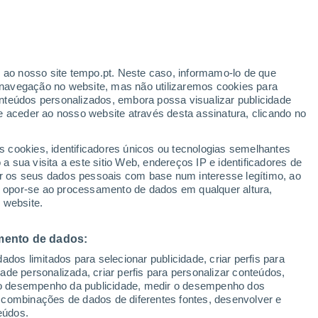
ante
r ao nosso site tempo.pt. Neste caso, informamo-lo de que
:
35%
navegação no website, mas não utilizaremos cookies para
nteúdos personalizados, embora possa visualizar publicidade
e aceder ao nosso website através desta assinatura, clicando no
ura
Radar de Chuva
Satélites
Modelos
s cookies, identificadores únicos ou tecnologias semelhantes
 sua visita a este sitio Web, endereços IP e identificadores de
r os seus dados pessoais com base num interesse legítimo, ao
ou opor-se ao processamento de dados em qualquer altura,
egunda
Terça
Quarta
Quinta
 website.
10 Ago.
11 Ago.
12 Ago.
13 Ago.
mento de dados:
dos limitados para selecionar publicidade, criar perfis para
idade personalizada, criar perfis para personalizar conteúdos,
ir o desempenho da publicidade, medir o desempenho dos
34°
/
22°
35°
/
20°
36°
/
20°
38°
/
20°
 combinações de dados de diferentes fontes, desenvolver e
eúdos.