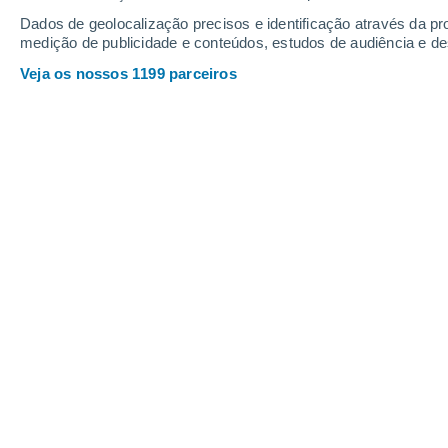
9
-
23
km/h
16
-
41
km/h
10
16
-
37
km/h
Dados de geolocalização precisos e identificação através da pr
medição de publicidade e conteúdos, estudos de audiência e d
Veja os nossos 1199 parceiros
Tempo em Arbois Hoje
, 7 de agosto
Céu limpo
21°
01:00
Sensação T.
21°
Céu limpo
20°
02:00
Sensação T.
20°
Céu limpo
19°
03:00
Sensação T.
19°
Céu limpo
17°
05:00
Sensação T.
17°
Limpo
18°
08:00
Sensação T.
18°