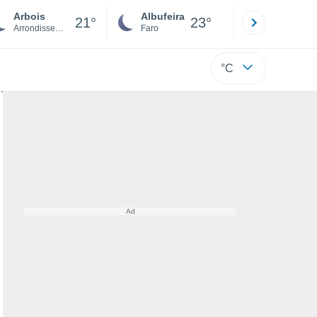
Arbois
Albufeira
Lisboa
21°
23°
Arrondissement of Dole
Faro
Lisboa
°C