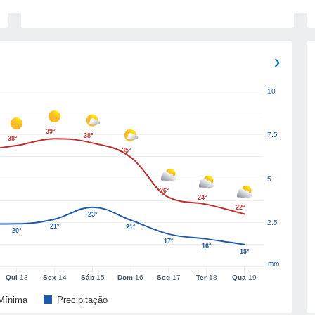
10
39°
7.5
38°
38°
35°
5
26°
24°
22°
23°
2.5
21°
21°
20°
17°
16°
15°
mm
Qui
13
Sex
14
Sáb
15
Dom
16
Seg
17
Ter
18
Qua
19
Mínima
Precipitação