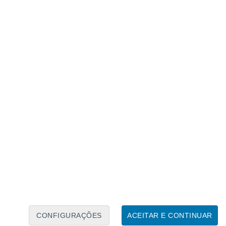
Calendário Lunar
Seg
Ter
Qua
Qui
Sex
Sáb
Domo
6
7
8
9
10
11
12
13
14
15
16
17
18
19
CONFIGURAÇÕES
ACEITAR E CONTINUAR