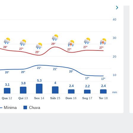
40
30
29°
28°
27°
27°
27°
27°
25°
20
21°
21°
20°
20°
20°
10
17°
17°
5.3
4
3.8
3.1
2.4
2.4
2.2
mm
Qua
12
Qui
13
Sex
14
Sáb
15
Dom
16
Seg
17
Ter
18
Mínima
Chuva