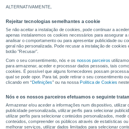
21°
ALTERNATIVAMENTE,
Rejeitar tecnologias semelhantes a cookie
Lua mingu
Se não aceitar a instalação de cookies, pode continuar a acede
Iluminada
Sensação de 21°
apenas instalaremos os cookies necessários para assegurar a 
analisar o comportamento ou para apresentar publicidade ou co
geral não personalizada. Pode recusar a instalação de cookies 
botão "Recusar".
Última hora
Aviso amarelo de tempo quente neste distrito:
Com o seu consentimento, nós e os
nossos parceiros
utilizamo
39 ºC e noites tropicais; saiba até quando
para armazenar, aceder e processar dados pessoais, tais como a
cookies. É possível que alguns fornecedores possam processa
O Tempo 1 - 7 Dias
Atualidade
Mapas de chuva
R
qual se pode opor. Para tal, pode retirar o seu consentimento 
clicando em “
Definições
” ou na nossa
Política de Cookies
neste
Nós e os nossos parceiros efetuamos o seguinte trata
Amanhã
Sábado
D
Hoje
Armazenar e/ou aceder a informações num dispositivo, utilizar da
7 Ago.
8 Ago.
6 Ago.
publicidade personalizada, utilizar perfis para selecionar public
utilizar perfis para selecionar conteúdos personalizados, med
conteúdos, compreender os públicos através de estatísticas ou
melhorar serviços, utilizar dados limitados para selecionar cont
90%
90%
90%