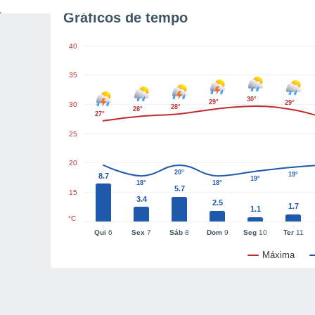
Gráficos de tempo
40
35
30°
29°
29°
30
28°
28°
27°
25
20
20°
19°
8.7
19°
18°
18°
5.7
15
3.4
2.5
1.7
1.1
°C
Qui
6
Sex
7
Sáb
8
Dom
9
Seg
10
Ter
11
Máxima