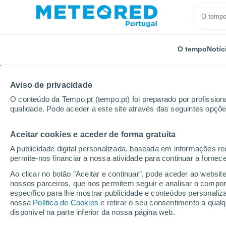
O tempo
Notíc
Aviso de privacidade
O conteúdo da Tempo.pt (tempo.pt) foi preparado por profissiona
qualidade. Pode aceder a este site através das seguintes opçõe
Aceitar cookies e aceder de forma gratuita
Início
Estados Unidos
Carolina do Norte
Andrew
A publicidade digital personalizada, baseada em informações r
permite-nos financiar a nossa atividade para continuar a fornec
Tempo em Andrews-Mur
Ao clicar no botão "Aceitar e continuar", pode aceder ao websit
nossos parceiros, que nos permitem seguir e analisar o compo
22:49
Quinta
específico para lhe mostrar publicidade e conteúdos persona
nossa
Política de Cookies
e retirar o seu consentimento a qua
disponível na parte inferior da nossa página web.
Neblina