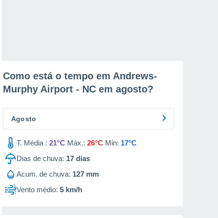
Como está o tempo em Andrews-
Murphy Airport - NC em
agosto
?
Agosto
T. Média :
21°C
Máx.:
26°C
Min:
17°C
Dias de chuva:
17
dias
Acum. de chuva:
127 mm
Vento médio:
5 km/h