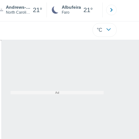
Andrews-Murphy Airport
Albufeira
Lisboa
21°
21°
North Carolina
Faro
Lisboa
°C