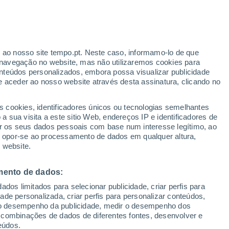
ante
r ao nosso site tempo.pt. Neste caso, informamo-lo de que
:
44%
navegação no website, mas não utilizaremos cookies para
nteúdos personalizados, embora possa visualizar publicidade
e aceder ao nosso website através desta assinatura, clicando no
 até
s cookies, identificadores únicos ou tecnologias semelhantes
 sua visita a este sitio Web, endereços IP e identificadores de
r os seus dados pessoais com base num interesse legítimo, ao
adar de Chuva
Satélites
Modelos
ou opor-se ao processamento de dados em qualquer altura,
 website.
mento de dados:
omingo
Segunda
Terça
Quarta
dos limitados para selecionar publicidade, criar perfis para
9 Ago.
10 Ago.
11 Ago.
12 Ago.
idade personalizada, criar perfis para personalizar conteúdos,
ir o desempenho da publicidade, medir o desempenho dos
 combinações de dados de diferentes fontes, desenvolver e
eúdos.
80%
80%
90%
90%