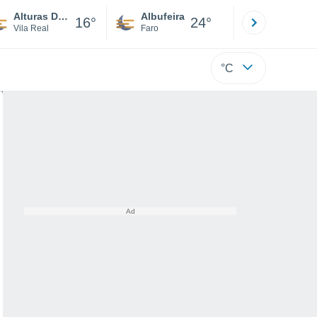
Alturas Do Barroso
Albufeira
Lisboa
16°
24°
Vila Real
Faro
Lisboa
°C