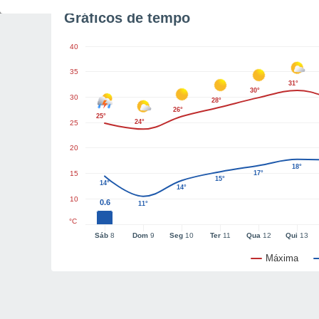
Gráficos de tempo
40
35
31°
30°
30
28°
26°
25°
24°
25
20
18°
15
17°
15°
14°
14°
10
0.6
11°
°C
Sáb
8
Dom
9
Seg
10
Ter
11
Qua
12
Qui
13
Máxima