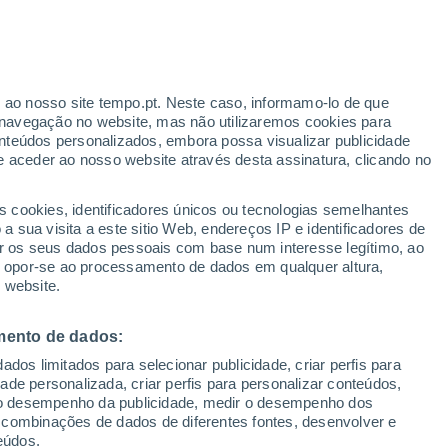
ante
r ao nosso site tempo.pt. Neste caso, informamo-lo de que
:
24%
navegação no website, mas não utilizaremos cookies para
nteúdos personalizados, embora possa visualizar publicidade
e aceder ao nosso website através desta assinatura, clicando no
s cookies, identificadores únicos ou tecnologias semelhantes
o
 sua visita a este sitio Web, endereços IP e identificadores de
r os seus dados pessoais com base num interesse legítimo, ao
adar de Chuva
Satélites
Modelos
ou opor-se ao processamento de dados em qualquer altura,
 website.
mento de dados:
Terça
Quarta
Quinta
Sexta
dos limitados para selecionar publicidade, criar perfis para
18 Ago.
19 Ago.
20 Ago.
21 Ago.
idade personalizada, criar perfis para personalizar conteúdos,
ir o desempenho da publicidade, medir o desempenho dos
 combinações de dados de diferentes fontes, desenvolver e
eúdos.