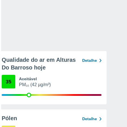
Qualidade do ar em Alturas
Detalhe
Do Barroso hoje
Aceitável
35
PM₁₀ (42 µg/m³)
Pólen
Detalhe