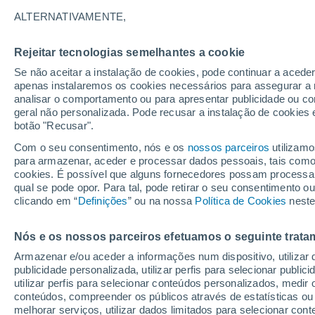
16°
ALTERNATIVAMENTE,
Rejeitar tecnologias semelhantes a cookie
Lua mingu
Se não aceitar a instalação de cookies, pode continuar a acede
Iluminada
Sensação de 16°
apenas instalaremos os cookies necessários para assegurar a 
analisar o comportamento ou para apresentar publicidade ou co
geral não personalizada. Pode recusar a instalação de cookies 
botão "Recusar".
Última hora
Hoje e amanhã poeiras do Saara “invadem”
Com o seu consentimento, nós e os
nossos parceiros
utilizamo
Portugal: risco de trovoadas no Norte e Centr
para armazenar, aceder e processar dados pessoais, tais como a
aumenta
cookies. É possível que alguns fornecedores possam processa
O Tempo 1 - 7 Dias
Atualidade
Mapas de chuva
R
qual se pode opor. Para tal, pode retirar o seu consentimento 
clicando em “
Definições
” ou na nossa
Política de Cookies
neste
Nós e os nossos parceiros efetuamos o seguinte trata
Domingo
Segunda
Sábado
Armazenar e/ou aceder a informações num dispositivo, utilizar da
16 Ago.
17 Ago.
15 Ago.
publicidade personalizada, utilizar perfis para selecionar public
utilizar perfis para selecionar conteúdos personalizados, med
conteúdos, compreender os públicos através de estatísticas ou
melhorar serviços, utilizar dados limitados para selecionar cont