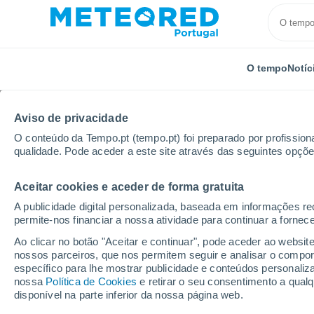
O tempo
Notíc
Aviso de privacidade
O conteúdo da Tempo.pt (tempo.pt) foi preparado por profissiona
qualidade. Pode aceder a este site através das seguintes opçõe
Aceitar cookies e aceder de forma gratuita
Início
Distrito de Vila Real
Alturas Do Barroso
P
A publicidade digital personalizada, baseada em informações r
permite-nos financiar a nossa atividade para continuar a fornec
Tempo para Alturas Do 
Ao clicar no botão "Aceitar e continuar", pode aceder ao websit
nossos parceiros, que nos permitem seguir e analisar o compo
02:57
Sábado
específico para lhe mostrar publicidade e conteúdos persona
nossa
Política de Cookies
e retirar o seu consentimento a qua
disponível na parte inferior da nossa página web.
Névoa de poeira