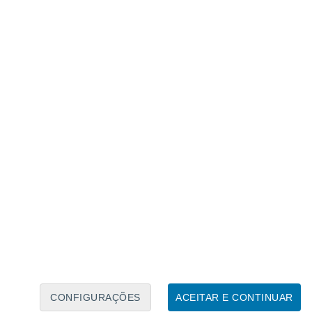
Calendário Lunar
Seg
Ter
Qua
Qui
Sex
Sáb
Domo
8
9
10
11
12
13
14
15
16
17
18
19
20
21
CONFIGURAÇÕES
ACEITAR E CONTINUAR