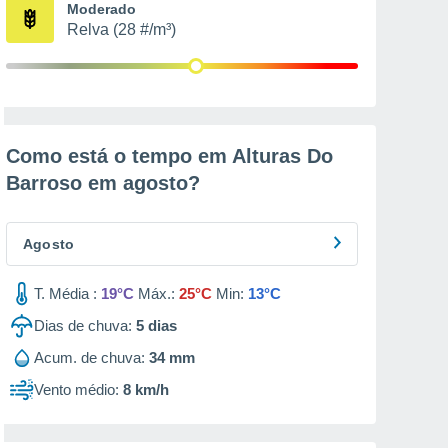
Moderado
Relva (28 #/m³)
Como está o tempo em Alturas Do
Barroso em
agosto
?
Agosto
T. Média :
19°C
Máx.:
25°C
Min:
13°C
Dias de chuva:
5
dias
Acum. de chuva:
34 mm
Vento médio:
8 km/h