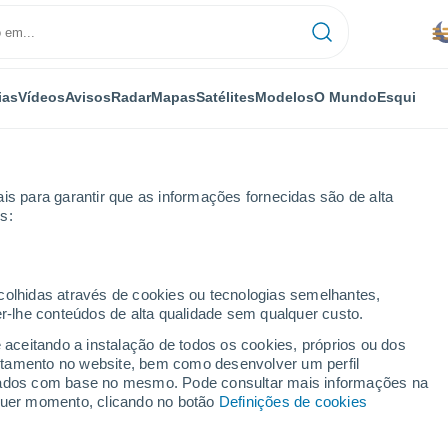
ias
Vídeos
Avisos
Radar
Mapas
Satélites
Modelos
O Mundo
Esqui
is para garantir que as informações fornecidas são de alta
s:
róxima semana
ecolhidas através de cookies ou tecnologias semelhantes,
er-lhe conteúdos de alta qualidade sem qualquer custo.
Barroso 8 - 14 dias
e aceitando a instalação de todos os cookies, próprios ou dos
rtamento no website, bem como desenvolver um perfil
...
lizados com base no mesmo. Pode consultar mais informações na
lquer momento, clicando no botão
Definições de cookies
Por horas
Névoa de poeira nas próximas
horas