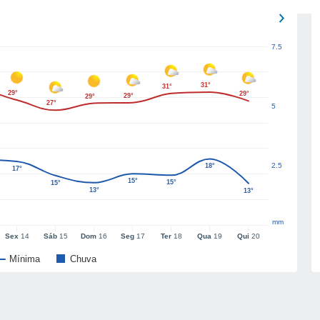
7.5
31°
31°
29°
29°
29°
29°
27°
5
2.5
18°
17°
15°
15°
15°
13°
13°
mm
Sex
14
Sáb
15
Dom
16
Seg
17
Ter
18
Qua
19
Qui
20
Mínima
Chuva