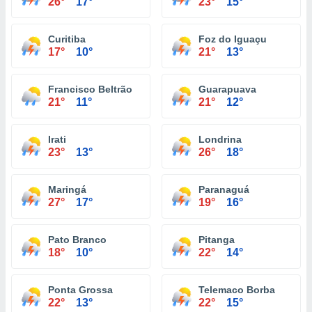
26°
17°
23°
15°
Curitiba
Foz do Iguaçu
17°
10°
21°
13°
Francisco Beltrão
Guarapuava
21°
11°
21°
12°
Irati
Londrina
23°
13°
26°
18°
Maringá
Paranaguá
27°
17°
19°
16°
Pato Branco
Pitanga
18°
10°
22°
14°
Ponta Grossa
Telemaco Borba
22°
13°
22°
15°