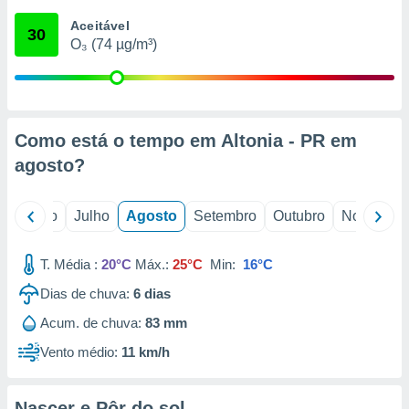
conteúdos.
Aceitável
30
O₃ (74 µg/m³)
ção
ão através
de
,
 e
Como está o tempo em Altonia - PR em
agosto
?
dos,
publicidade
s, estudos
o
Junho
Julho
Agosto
Setembro
Outubro
Novembro
a e
mento de
T. Média :
20°C
Máx.:
25°C
Min:
16°C
ossos 1199
Dias de chuva:
6
dias
eiros
Acum. de chuva:
83 mm
Vento médio:
11 km/h
Nascer e Pôr do sol