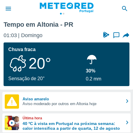
Tempo em Altonia - PR
de
01:03
Domingo
...
 da
empo.pt) foi
Chuva fraca
or
20°
is para
e as
 fornecidas
30%
 qualidade.
Sensação de 20°
0.2 mm
r a este
s das
opções:
Aviso amarelo
Aviso moderado por outros em Altonia hoje
ookies e
 forma
Última hora
e digital
40 ºC à vista em Portugal na próxima semana:
calor intensifica a partir de quarta, 12 de agosto
da,