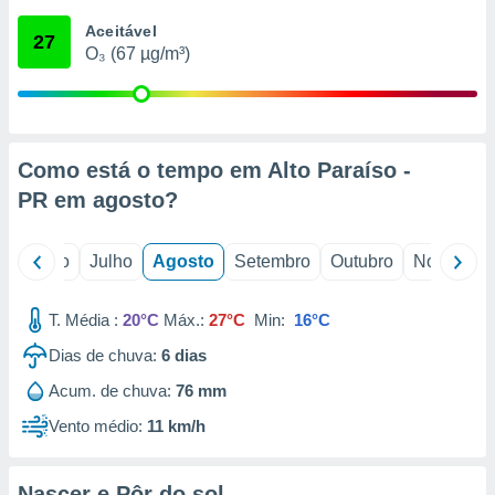
conteúdos.
Aceitável
27
O₃ (67 µg/m³)
ção
ão através
de
,
 e
Como está o tempo em Alto Paraíso -
PR em
agosto
?
dos,
publicidade
s, estudos
o
Junho
Julho
Agosto
Setembro
Outubro
Novembro
a e
mento de
T. Média :
20°C
Máx.:
27°C
Min:
16°C
ossos 1199
Dias de chuva:
6
dias
eiros
Acum. de chuva:
76 mm
Vento médio:
11 km/h
Nascer e Pôr do sol