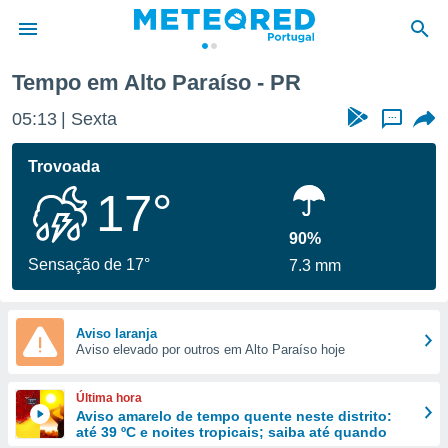
Tempo em Alto Paraíso - PR
de
05:13
Sexta
...
 da
empo.pt) foi
Trovoada
or
17°
is para
e as
 fornecidas
90%
 qualidade.
Sensação de 17°
7.3 mm
r a este
s das
opções:
Aviso laranja
Aviso elevado por outros em Alto Paraíso hoje
ookies e
 forma
Última hora
e digital
Aviso amarelo de tempo quente neste distrito:
até 39 ºC e noites tropicais; saiba até quando
da,