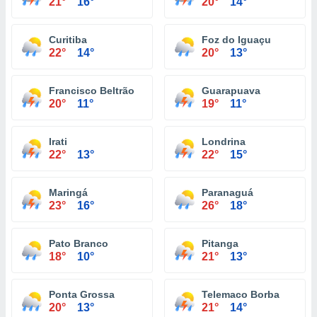
21°
16°
20°
14°
Curitiba
Foz do Iguaçu
22°
14°
20°
13°
Francisco Beltrão
Guarapuava
20°
11°
19°
11°
Irati
Londrina
22°
13°
22°
15°
Maringá
Paranaguá
23°
16°
26°
18°
Pato Branco
Pitanga
18°
10°
21°
13°
Ponta Grossa
Telemaco Borba
20°
13°
21°
14°