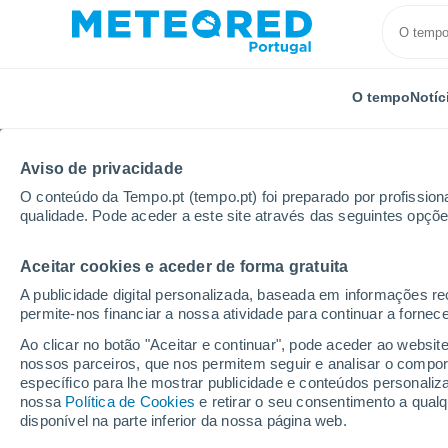
O tempo
Notíc
Aviso de privacidade
O conteúdo da Tempo.pt (tempo.pt) foi preparado por profissiona
qualidade. Pode aceder a este site através das seguintes opçõe
Aceitar cookies e aceder de forma gratuita
Início
Espanha
Estremadura
Província de Cáce
A publicidade digital personalizada, baseada em informações r
permite-nos financiar a nossa atividade para continuar a fornec
Tempo em Almoharín
Ao clicar no botão "Aceitar e continuar", pode aceder ao websit
nossos parceiros, que nos permitem seguir e analisar o compo
17:13
Sábado
específico para lhe mostrar publicidade e conteúdos persona
nossa
Política de Cookies
e retirar o seu consentimento a qua
disponível na parte inferior da nossa página web.
Névoa de poeira