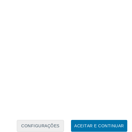
Calendário Lunar
Seg
Ter
Qua
Qui
Sex
Sáb
Domo
8
9
10
11
12
13
14
15
16
17
18
19
20
21
CONFIGURAÇÕES
ACEITAR E CONTINUAR