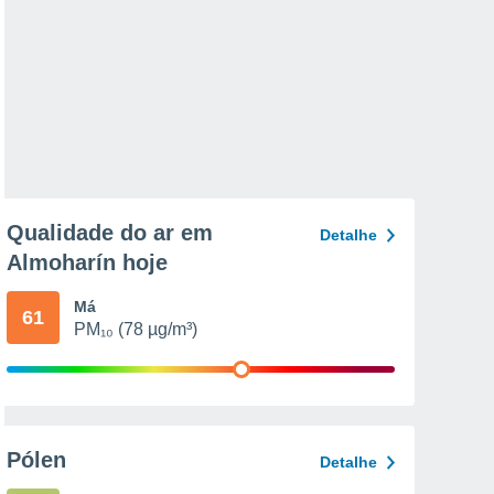
Qualidade do ar em
Detalhe
Almoharín hoje
Má
61
PM₁₀ (78 µg/m³)
Pólen
Detalhe