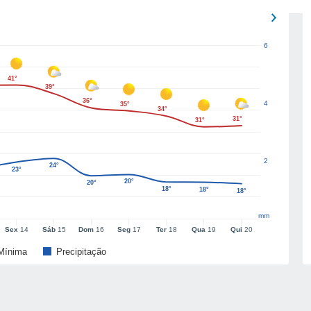
6
41°
39°
36°
4
35°
34°
31°
31°
2
24°
23°
20°
20°
18°
18°
18°
mm
Sex
14
Sáb
15
Dom
16
Seg
17
Ter
18
Qua
19
Qui
20
Mínima
Precipitação