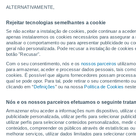
38°
ALTERNATIVAMENTE,
Rejeitar tecnologias semelhantes a cookie
Sudoeste
Se não aceitar a instalação de cookies, pode continuar a acede
Sensação de 35°
16
-
37 km
apenas instalaremos os cookies necessários para assegurar a 
analisar o comportamento ou para apresentar publicidade ou co
geral não personalizada. Pode recusar a instalação de cookies 
botão "Recusar".
Última hora
40 ºC à vista em Portugal na próxima semana
Com o seu consentimento, nós e os
nossos parceiros
utilizamo
calor intensifica a partir de quarta, 12 de ago
para armazenar, aceder e processar dados pessoais, tais como a
cookies. É possível que alguns fornecedores possam processa
O Tempo 1 - 7 Dias
Atualidade
Mapas de chuva
R
qual se pode opor. Para tal, pode retirar o seu consentimento 
clicando em “
Definições
” ou na nossa
Política de Cookies
neste
Nós e os nossos parceiros efetuamos o seguinte trata
Amanhã
Segunda
Hoje
Armazenar e/ou aceder a informações num dispositivo, utilizar da
9 Ago.
10 Ago.
8 Ago.
publicidade personalizada, utilizar perfis para selecionar public
utilizar perfis para selecionar conteúdos personalizados, med
conteúdos, compreender os públicos através de estatísticas ou
melhorar serviços, utilizar dados limitados para selecionar cont