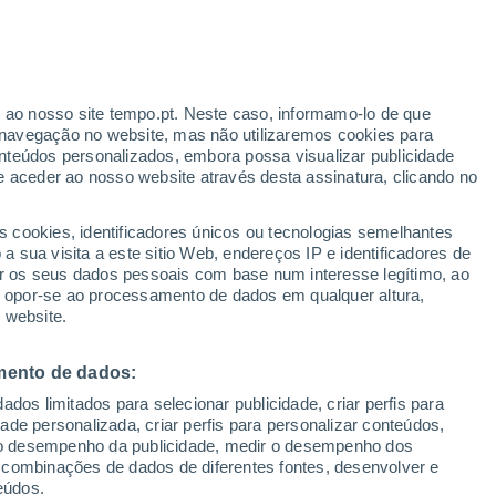
Aviso amarelo
Aviso moderado por temperaturas
elevadas em Almoharín hoje
r ao nosso site tempo.pt. Neste caso, informamo-lo de que
/h
navegação no website, mas não utilizaremos cookies para
nteúdos personalizados, embora possa visualizar publicidade
e aceder ao nosso website através desta assinatura, clicando no
:
s cookies, identificadores únicos ou tecnologias semelhantes
sto
 sua visita a este sitio Web, endereços IP e identificadores de
r os seus dados pessoais com base num interesse legítimo, ao
adar de Chuva
Satélites
Modelos
ou opor-se ao processamento de dados em qualquer altura,
 website.
mento de dados:
Terça
Quarta
Quinta
Sexta
dos limitados para selecionar publicidade, criar perfis para
11 Ago.
12 Ago.
13 Ago.
14 Ago.
idade personalizada, criar perfis para personalizar conteúdos,
ir o desempenho da publicidade, medir o desempenho dos
 combinações de dados de diferentes fontes, desenvolver e
eúdos.