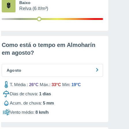
Baixo
Relva (6 #/m³)
Como está o tempo em Almoharín
em
agosto
?
Agosto
T. Média :
26°C
Máx.:
33°C
Min:
19°C
Dias de chuva:
1
dias
Acum. de chuva:
5 mm
Vento médio:
8 km/h