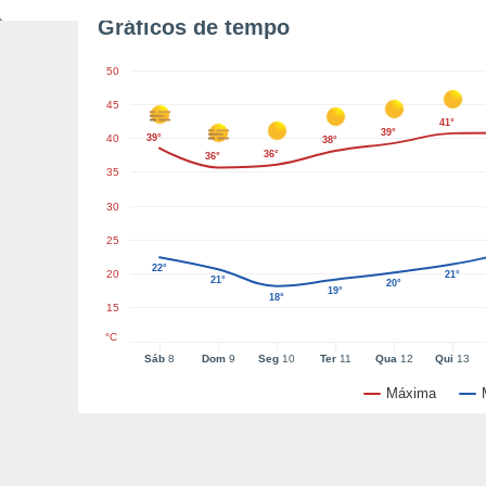
Gráficos de tempo
50
45
41°
39°
40
39°
38°
36°
36°
35
30
25
22°
20
21°
21°
20°
19°
18°
15
°C
Sáb
8
Dom
9
Seg
10
Ter
11
Qua
12
Qui
13
Máxima