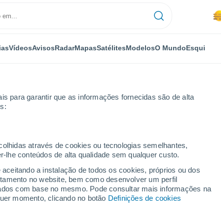
ias
Vídeos
Avisos
Radar
Mapas
Satélites
Modelos
O Mundo
Esqui
is para garantir que as informações fornecidas são de alta
s:
res
Almoharín
ecolhidas através de cookies ou tecnologias semelhantes,
er-lhe conteúdos de alta qualidade sem qualquer custo.
e aceitando a instalação de todos os cookies, próprios ou dos
rtamento no website, bem como desenvolver um perfil
...
lizados com base no mesmo. Pode consultar mais informações na
lquer momento, clicando no botão
Definições de cookies
Por horas
Névoa de poeira nas próximas
horas