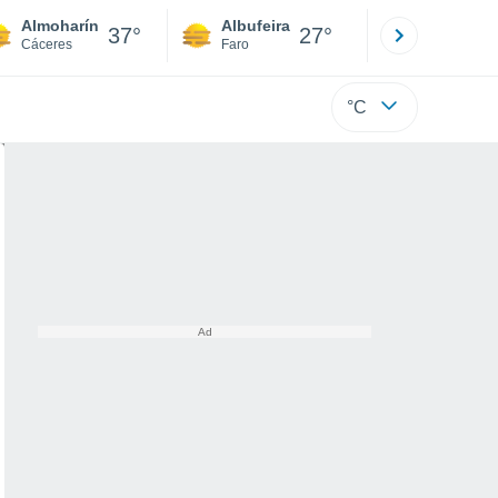
Almoharín
Albufeira
Lisboa
37°
27°
Cáceres
Faro
Lisboa
°C