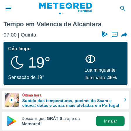
encia de Alcántara
Tempo em Valencia de Alcántara
de
07:00
Quinta
...
 da
empo.pt) foi
Céu limpo
or
19°
is para
e as
 fornecidas
Lua minguante
 qualidade.
Sensação de 19°
Iluminada:
46%
r a este
s das
opções:
Última hora
Subida das temperaturas, poeiras do Saara e
ookies e
chuva: datas e zonas mais afetadas em Portugal
 forma
Descarregue
GRÁTIS
a app da
Instalar
e digital
Meteored!
da,