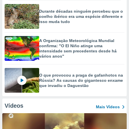
Durante décadas ninguém percebeu que o
coelho ibérico era uma espécie diferente e
isso muda tudo
A Organização Meteorológica Mundial
confirma: "O El Niño atinge uma
intensidade sem precedentes desde há
vários anos"
O que provocou a praga de gafanhotos na
Rússia? As causas do gigantesco enxame
que invadiu o Daguestão
Vídeos
Mais Vídeos