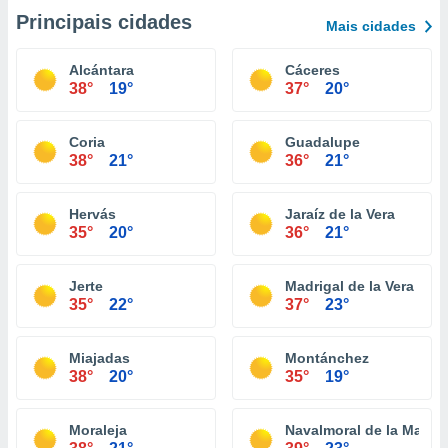
Principais cidades
Mais cidades
Alcántara
Cáceres
38°
19°
37°
20°
Coria
Guadalupe
38°
21°
36°
21°
Hervás
Jaraíz de la Vera
35°
20°
36°
21°
Jerte
Madrigal de la Vera
35°
22°
37°
23°
Miajadas
Montánchez
38°
20°
35°
19°
Moraleja
Navalmoral de la Mata