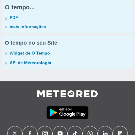
O tempo...
PDF
mais informações
O tempo no seu Site
Widget de O Tempo
API de Meteorologia