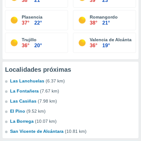
38°
21°
39°
23°
Plasencia
Romangordo
37°
22°
38°
21°
Trujillo
Valencia de Alcántara
36°
20°
36°
19°
Localidades próximas
Las Lanchuelas
(6.37 km)
La Fontañera
(7.67 km)
Las Casiñas
(7.98 km)
El Pino
(9.52 km)
La Borrega
(10.07 km)
San Vicente de Alcántara
(10.81 km)