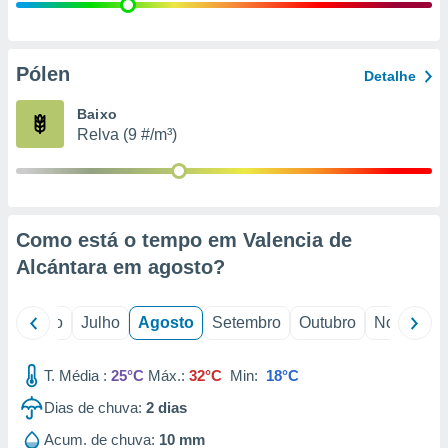
conteúdos.
ção
Pólen
Detalhe
ão através
de
Baixo
,
Relva (9 #/m³)
 e
dos,
publicidade
s, estudos
Como está o tempo em Valencia de
a e
mento de
Alcántara em
agosto
?
ossos 1199
o
Junho
Julho
Agosto
Setembro
Outubro
Novembro
eiros
T. Média :
25°C
Máx.:
32°C
Min:
18°C
Dias de chuva:
2
dias
Acum. de chuva:
10 mm